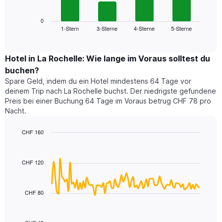
folgende
Achse,
Diagramm
die
zeigt
0
die
1-Stern
3-Sterne
4-Sterne
5-Sterne
den
End
Hotelkategorien
of
durchschnittlichen
nach
interactive
Zimmerpreis
chart
Sternen
für
Hotel in La Rochelle: Wie lange im Voraus solltest du
anzeigt
dieses
buchen?
Das
Wochenende
Diagramm
Spare Geld, indem du ein Hotel mindestens 64 Tage vor
in
hat
deinem Trip nach La Rochelle buchst. Der niedrigste gefundene
den
1
Preis bei einer Buchung 64 Tage im Voraus betrug CHF 78 pro
letzten
Y-
Nacht.
3
Achse,
Tagen,
die
CHF 160
aggregiert
den
nach
Line
Chart
durchschnittlichen
graphic.
chart
Sternebewertung.
Zimmerpreis
with
Das
CHF 120
für
90
Diagramm
heute
data
hat
points.
Nacht
1
in
CHF 80
X-
Das
den
Achse,
folgende
letzten
die
Diagramm
3