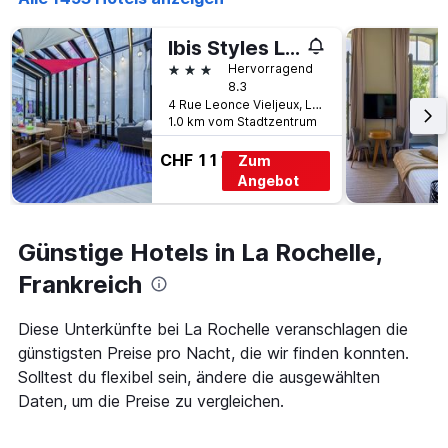
der
Tagen
Tage
gefunden
vor
Ibis Styles La Rochelle Centre
wurde.
dem
3 Sterne
Hervorragend
Aufenthalt
8.3
anzeigt
4 Rue Leonce Vieljeux, La Rochelle, Charente-Maritime, Frankreich
Das
1.0 km vom Stadtzentrum
Diagramm
hat
CHF 111
Zum
1
Angebot
Y-
Achse,
die
Günstige Hotels in La Rochelle,
den
durchschnittlichen
Frankreich
Zimmerpreis
anzeigt
Diese Unterkünfte bei La Rochelle veranschlagen die
günstigsten Preise pro Nacht, die wir finden konnten.
Solltest du flexibel sein, ändere die ausgewählten
Daten, um die Preise zu vergleichen.