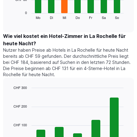
die
die
Das
0
Monate
folgende
Mo
Di
Mi
Do
Fr
Sa
So
End
anzeigt.
of
Diagramm
Das
interactive
zeigt
chart
Diagramm
den
Wie viel kostet ein Hotel-Zimmer in La Rochelle für
hat
durchschnittlichen
1
heute Nacht?
Preis
Y-
Nutzer haben Preise ab Hotels in La Rochelle für heute Nacht
eines
Achse,
bereits ab CHF 59 gefunden. Der durchschnittliche Preis liegt
Zimmers
die
bei CHF 184, basierend auf Suchen in den letzten 72 Stunden.
für
den
Die Preise beginnen ab CHF 131 für ein 4-Sterne-Hotel in La
den
durchschnittlichen
Rochelle für heute Nacht.
jeweiligen
Zimmerpreis
Wochentag.
anzeigt.
Das
CHF 300
Diagramm
Bar
Chart
hat
graphic.
chart
1
with
CHF 200
5
X-
bars.
Achse,
die
CHF 100
Das
die
folgende
Wochentage