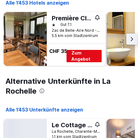
Alle 1’453 Hotels anzeigen
Première Classe La Rochelle Sud-Aytré
1 Stern
Gut 7.1
Zac de Belle-Aire Nord - 15 Rue Gutenberg, La Rochelle, Charente-Maritime, Frankreich
5.5 km vom Stadtzentrum
CHF 35
Zum
Angebot
Alternative Unterkünfte in La
Rochelle
Alle 1’453 Unterkünfte anzeigen
Le Cottage du Lac, centre ville, LR124
La Rochelle, Charente-Maritime, Frankreich
1.1 km vom Stadtzentrum