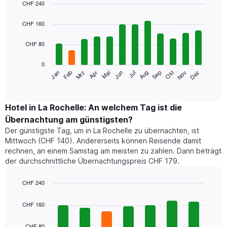
CHF 240
Bar
Chart
graphic.
chart
CHF 160
with
12
CHF 80
bars.
0
Das
Mrz
Jun
Sep
Dez
Jan
Apr
Jul
Okt
Feb
Mai
Aug
Nov
folgende
End
of
Diagramm
interactive
zeigt
chart
den
Hotel in La Rochelle: An welchem Tag ist die
durchschnittlichen
Übernachtung am günstigsten?
Zimmerpreis
Der günstigste Tag, um in La Rochelle zu übernachten, ist
im
Mittwoch (CHF 140). Andererseits können Reisende damit
jeweiligen
rechnen, an einem Samstag am meisten zu zahlen. Dann beträgt
Monat
der durchschnittliche Übernachtungspreis CHF 179.
an.
Das
Diagramm
CHF 240
hat
Bar
Chart
1
graphic.
chart
CHF 160
with
X-
7
Achse,
CHF 80
bars.