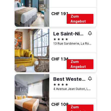
CHF 191
Zum
Angebot
Le Saint-Nicolas
4 Sterne
13 Rue Sardinerie, La Rochelle, Charente-Maritime, Frankreich
CHF 134
Zum
Angebot
Best Western Plus Central Park Hotel & Spa
4 Sterne
4 Avenue Jean Guiton, La Rochelle, Charente-Maritime, Frankreich
CHF 108
Zum