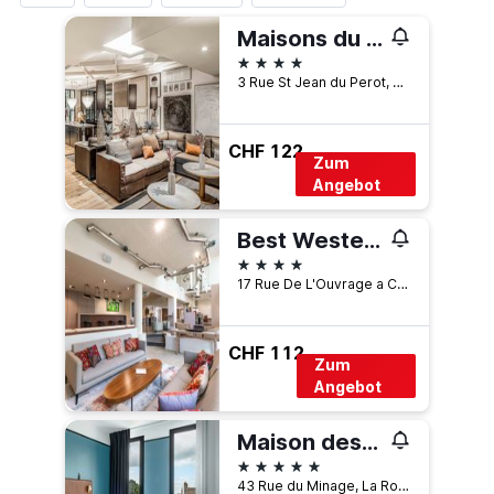
Maisons du Monde Hôtel & Suites - La Rochelle Vieux Port
4 Sterne
3 Rue St Jean du Perot, La Rochelle, Charente-Maritime, Frankreich
CHF 122
Zum
Angebot
Best Western Premier Le Masq Hotel
4 Sterne
17 Rue De L'Ouvrage a Cornes, La Rochelle, Charente-Maritime, Frankreich
CHF 112
Zum
Angebot
Maison des Ambassadeurs
5 Sterne
43 Rue du Minage, La Rochelle, Charente-Maritime, Frankreich