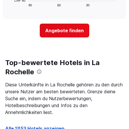
CHF 40
die
zeigt,
Tagen
90
60
30
End
Hotelkategorien
of
wie
anzeigt.
interactive
nach
sich
chart
Sternen
der
anzeigt
Preis
Das
Angebote finden
für
Diagramm
ein
hat
Zimmer
1
ändert,
Y-
je
Achse,
näher
Top-bewertete Hotels in La
die
das
den
Aufenthaltsdatum
Rochelle
durchschnittlichen
rückt.
Zimmerpreis
Das
Diese Unterkünfte in La Rochelle gehören zu den durch
an
Diagramm
diesem
unsere Nutzer am besten bewerteten. Grenze deine
hat
Wochenende
1
Suche ein, indem du Nutzerbewertungen,
anzeigt,
X-
Hotelbeschreibungen und Infos zu den
der
Achse,
Annehmlichkeiten liest.
in
die
den
die
letzten
Anzahl
Alle 1’453 Hotels anzeigen
3