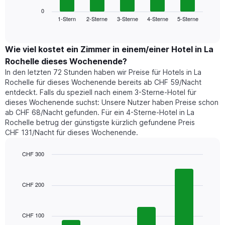
Diagramm
anzeigt.
zeigt
0
Das
1-Stern
2-Sterne
3-Sterne
4-Sterne
5-Sterne
den
End
Diagramm
of
durchschnittlichen
hat
interactive
Zimmerpreis,
chart
1
der
Wie viel kostet ein Zimmer in einem/einer Hotel in La
Y-
für
Achse,
Rochelle dieses Wochenende?
heute
die
In den letzten 72 Stunden haben wir Preise für Hotels in La
Nacht
den
Rochelle für dieses Wochenende bereits ab CHF 59/Nacht
in
durchschnittlichen
entdeckt. Falls du speziell nach einem 3-Sterne-Hotel für
den
Zimmerpreis
dieses Wochenende suchst: Unsere Nutzer haben Preise schon
letzten
anzeigt.
ab CHF 68/Nacht gefunden. Für ein 4-Sterne-Hotel in La
3
Rochelle betrug der günstigste kürzlich gefundene Preis
Tagen
CHF 131/Nacht für dieses Wochenende.
gefunden
wurde,
aggregiert
CHF 300
nach
Bar
Chart
Sternebewertung.
graphic.
chart
with
Das
CHF 200
4
Diagramm
bars.
hat
1
CHF 100
Das
X-