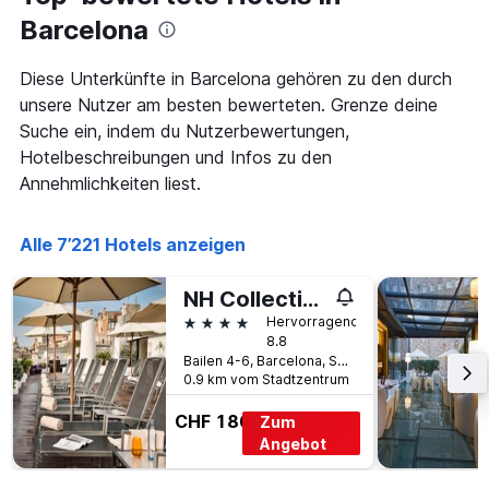
Aufenthalt
anzeigt
Barcelona
Das
Diagramm
Diese Unterkünfte in Barcelona gehören zu den durch
hat
unsere Nutzer am besten bewerteten. Grenze deine
1
Y-
Suche ein, indem du Nutzerbewertungen,
Achse,
Hotelbeschreibungen und Infos zu den
die
Annehmlichkeiten liest.
den
durchschnittlichen
Zimmerpreis
Alle 7’221 Hotels anzeigen
anzeigt
NH Collection Barcelona Pódium
4 Sterne
Hervorragend
8.8
Bailen 4-6, Barcelona, Spanien
0.9 km vom Stadtzentrum
CHF 186
Zum
Angebot