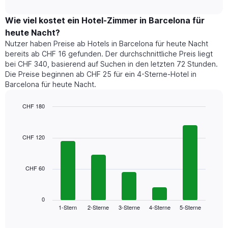
Das
interactive
Doppelzimmers
zeigt
chart
Diagramm
in
den
Wie viel kostet ein Hotel-Zimmer in Barcelona für
hat
den
durchschnittlichen
1
heute Nacht?
letzten
Preis
Y-
Nutzer haben Preise ab Hotels in Barcelona für heute Nacht
3
eines
Achse,
bereits ab CHF 16 gefunden. Der durchschnittliche Preis liegt
Tagen
Zimmers
die
anzeigt.
bei CHF 340, basierend auf Suchen in den letzten 72 Stunden.
für
den
Die Preise beginnen ab CHF 25 für ein 4-Sterne-Hotel in
den
durchschnittlichen
Barcelona für heute Nacht.
jeweiligen
Zimmerpreis
Wochentag.
anzeigt.
Das
CHF 180
Diagramm
Bar
Chart
hat
graphic.
chart
1
with
CHF 120
5
X-
bars.
Achse,
die
CHF 60
Das
die
folgende
Wochentage
Diagramm
anzeigt.
zeigt
0
Das
1-Stern
2-Sterne
3-Sterne
4-Sterne
5-Sterne
den
End
Diagramm
of
durchschnittlichen
hat
interactive
Zimmerpreis,
chart