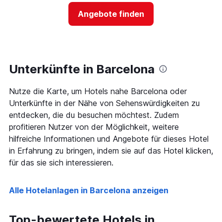
anzeigt
Preis
Das
Angebote finden
für
Diagramm
ein
hat
Zimmer
1
ändert,
Y-
je
Achse,
näher
Unterkünfte in Barcelona
die
das
den
Aufenthaltsdatum
durchschnittlichen
Nutze die Karte, um Hotels nahe Barcelona oder
rückt.
Zimmerpreis
Das
Unterkünfte in der Nähe von Sehenswürdigkeiten zu
an
Diagramm
entdecken, die du besuchen möchtest. Zudem
diesem
hat
Wochenende
profitieren Nutzer von der Möglichkeit, weitere
1
anzeigt,
hilfreiche Informationen und Angebote für dieses Hotel
X-
der
Achse,
in Erfahrung zu bringen, indem sie auf das Hotel klicken,
in
die
für das sie sich interessieren.
den
die
letzten
Anzahl
3
der
Alle Hotelanlagen in Barcelona anzeigen
Tagen
Tage
gefunden
vor
wurde.
dem
Top-bewertete Hotels in