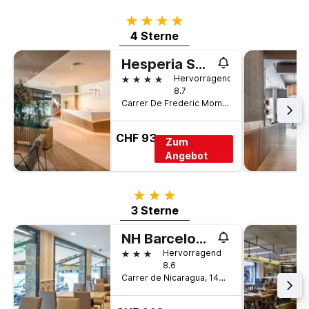
4 Sterne
4 Sterne
Hesperia Sant Just
4 Sterne
Hervorragend
8.7
Carrer De Frederic Mompou, 1, Barcelona, Spanien
CHF 93
Zum
Angebot
3 Sterne
3 Sterne
NH Barcelona Les Corts
3 Sterne
Hervorragend
8.6
Carrer de Nicaragua, 146, Barcelona, Spanien