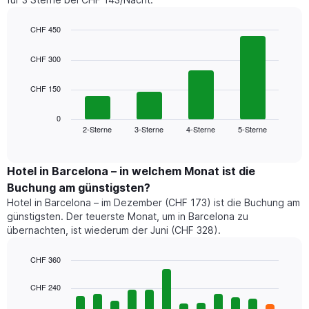
CHF 450
Bar
Chart
graphic.
chart
CHF 300
with
4
CHF 150
bars.
Das
0
folgende
2-Sterne
3-Sterne
4-Sterne
5-Sterne
End
of
Diagramm
interactive
zeigt
chart
den
Hotel in Barcelona – in welchem Monat ist die
durchschnittlichen
Buchung am günstigsten?
Preis
Hotel in Barcelona – im Dezember (CHF 173) ist die Buchung am
für
günstigsten. Der teuerste Monat, um in Barcelona zu
ein
übernachten, ist wiederum der Juni (CHF 328).
Doppelzimmer
der
letzten
CHF 360
3
Bar
Chart
Tage,
graphic.
chart
CHF 240
with
aggregiert
12