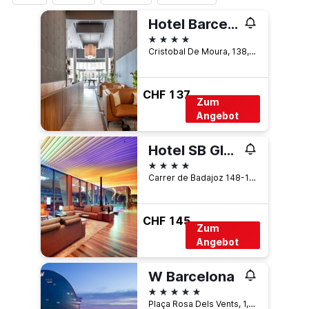
Hotel Barcelona Condal Mar, Affiliated by Meliá
4 Sterne
Cristobal De Moura, 138, Barcelona, Spanien
CHF 137
Zum
Angebot
Hotel SB Glow
4 Sterne
Carrer de Badajoz 148-154, Barcelona, Spanien
CHF 145
Zum
Angebot
W Barcelona
5 Sterne
Plaça Rosa Dels Vents, 1, Barcelona, Spanien