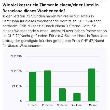
1
der
Wie viel kostet ein Zimmer in einem/einer Hotel in
Y-
für
Achse,
Barcelona dieses Wochenende?
heute
die
In den letzten 72 Stunden haben wir Preise für Hotels in
Nacht
den
Barcelona für dieses Wochenende bereits ab CHF 47/Nacht
in
durchschnittlichen
entdeckt. Falls du speziell nach einem 3-Sterne-Hotel für
den
Zimmerpreis
dieses Wochenende suchst: Unsere Nutzer haben Preise schon
letzten
anzeigt.
ab CHF 71/Nacht gefunden. Für ein 4-Sterne-Hotel in Barcelona
3
betrug der günstigste kürzlich gefundene Preis CHF 47/Nacht
Tagen
für dieses Wochenende.
gefunden
wurde,
aggregiert
CHF 240
nach
Bar
Chart
Sternebewertung.
graphic.
chart
with
Das
CHF 160
5
Diagramm
bars.
hat
1
CHF 80
Das
X-
folgende
Achse,
Diagramm
die
zeigt
0
die
1-Stern
2-Sterne
3-Sterne
4-Sterne
5-Sterne
den
End
Hotelkategorien
of