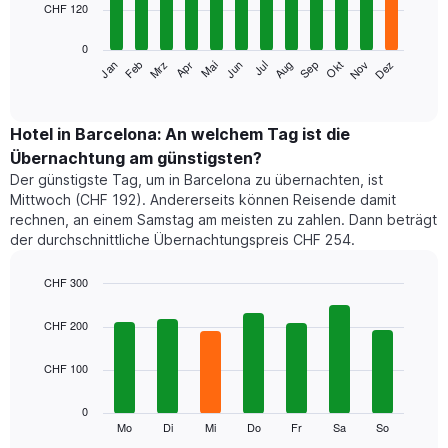
nach
CHF 120
bars.
Sternebewertung.
Das
0
Das
Diagramm
Mrz
Jun
Sep
Dez
Jan
Apr
Jul
Okt
Feb
Mai
Aug
Nov
folgende
End
hat
of
Diagramm
1
interactive
zeigt
chart
X-
den
Hotel in Barcelona: An welchem Tag ist die
Achse,
durchschnittlichen
die
Übernachtung am günstigsten?
Zimmerpreis
die
Der günstigste Tag, um in Barcelona zu übernachten, ist
im
Hotelkategorien
Mittwoch (CHF 192). Andererseits können Reisende damit
jeweiligen
nach
rechnen, an einem Samstag am meisten zu zahlen. Dann beträgt
Monat
Sternen
der durchschnittliche Übernachtungspreis CHF 254.
an.
anzeigt.
Das
Das
Diagramm
CHF 300
Diagramm
hat
Bar
hat
Chart
1
graphic.
chart
CHF 200
1
with
X-
Y-
7
Achse,
Achse,
CHF 100
bars.
die
die
die
den
Das
0
Monate
Durchschnittspreis
folgende
Mo
Di
Mi
Do
Fr
Sa
So
End
anzeigt.
eines
of
Diagramm