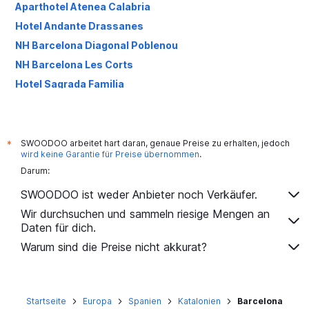
Aparthotel Atenea Calabria
Hotel Andante Drassanes
NH Barcelona Diagonal Poblenou
NH Barcelona Les Corts
Hotel Sagrada Familia
Catalonia Avinyo
Barcelona House
Ramblas Barcelona
SWOODOO arbeitet hart daran, genaue Preise zu erhalten, jedoch
*
wird keine Garantie für Preise übernommen
.
H10 Montcada
Darum:
Hotel Jazz
SWOODOO ist weder Anbieter noch Verkäufer.
Casa Lit Barcelona
Wir durchsuchen und sammeln riesige Mengen an
Hotel Suizo
Daten für dich.
Hotel Arc La Rambla
Warum sind die Preise nicht akkurat?
Hotel Best Auto Hogar
Startseite
Europa
Spanien
Katalonien
Barcelona