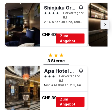
Shinjuku Granbell Hotel
4 Sterne
Hervorragend
8.1
2-14-5 Kabuki-Cho, Tokio, Japan
CHF 63
Zum
Angebot
3 Sterne
3 Sterne
Apa Hotel Asakusa Tawaramachi Ekimae
3 Sterne
Hervorragend
8.5
Nishia Asakusa 1-2-3, Taito-ku, Tokio, Japan
CHF 39
Zum
Angebot