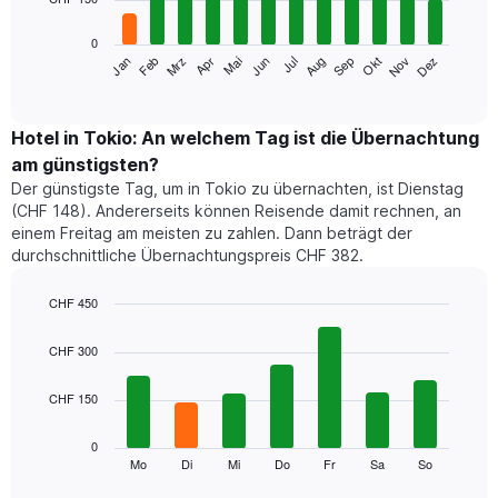
bars.
0
Das
Mrz
Jun
Sep
Dez
Jan
Apr
Jul
Okt
Feb
Mai
Aug
Nov
folgende
End
of
Diagramm
interactive
zeigt
chart
den
Hotel in Tokio: An welchem Tag ist die Übernachtung
durchschnittlichen
am günstigsten?
Zimmerpreis
Der günstigste Tag, um in Tokio zu übernachten, ist Dienstag
im
(CHF 148). Andererseits können Reisende damit rechnen, an
jeweiligen
einem Freitag am meisten zu zahlen. Dann beträgt der
Monat
durchschnittliche Übernachtungspreis CHF 382.
an.
Das
Diagramm
CHF 450
hat
Bar
Chart
1
graphic.
chart
CHF 300
with
X-
7
Achse,
CHF 150
bars.
die
die
Das
0
Monate
folgende
Mo
Di
Mi
Do
Fr
Sa
So
End
anzeigt.
of
Diagramm
Das
interactive