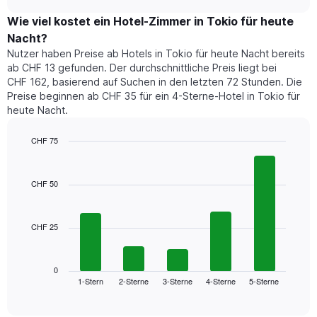
zeigt
chart
Diagramm
den
Wie viel kostet ein Hotel-Zimmer in Tokio für heute
hat
durchschnittlichen
1
Nacht?
Preis
Y-
Nutzer haben Preise ab Hotels in Tokio für heute Nacht bereits
eines
Achse,
ab CHF 13 gefunden. Der durchschnittliche Preis liegt bei
Zimmers
die
CHF 162, basierend auf Suchen in den letzten 72 Stunden. Die
für
den
Preise beginnen ab CHF 35 für ein 4-Sterne-Hotel in Tokio für
den
durchschnittlichen
heute Nacht.
jeweiligen
Zimmerpreis
Wochentag.
anzeigt.
Das
CHF 75
Diagramm
Bar
Chart
hat
graphic.
chart
1
with
CHF 50
5
X-
bars.
Achse,
die
CHF 25
Das
die
folgende
Wochentage
Diagramm
anzeigt.
zeigt
0
Das
1-Stern
2-Sterne
3-Sterne
4-Sterne
5-Sterne
den
End
Diagramm
of
durchschnittlichen
hat
interactive
Zimmerpreis,
chart
1