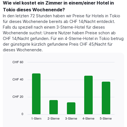
der
Wie viel kostet ein Zimmer in einem/einer Hotel in
Y-
für
Achse,
Tokio dieses Wochenende?
heute
die
In den letzten 72 Stunden haben wir Preise für Hotels in Tokio
Nacht
den
für dieses Wochenende bereits ab CHF 14/Nacht entdeckt.
in
durchschnittlichen
Falls du speziell nach einem 3-Sterne-Hotel für dieses
den
Zimmerpreis
Wochenende suchst: Unsere Nutzer haben Preise schon ab
letzten
anzeigt.
CHF 14/Nacht gefunden. Für ein 4-Sterne-Hotel in Tokio betrug
3
der günstigste kürzlich gefundene Preis CHF 45/Nacht für
Tagen
dieses Wochenende.
gefunden
wurde,
aggregiert
CHF 60
nach
Bar
Chart
Sternebewertung.
graphic.
chart
with
Das
CHF 40
5
Diagramm
bars.
hat
1
CHF 20
Das
X-
folgende
Achse,
Diagramm
die
zeigt
0
die
1-Stern
2-Sterne
3-Sterne
4-Sterne
5-Sterne
den
End
Hotelkategorien
of
durchschnittlichen
nach
interactive