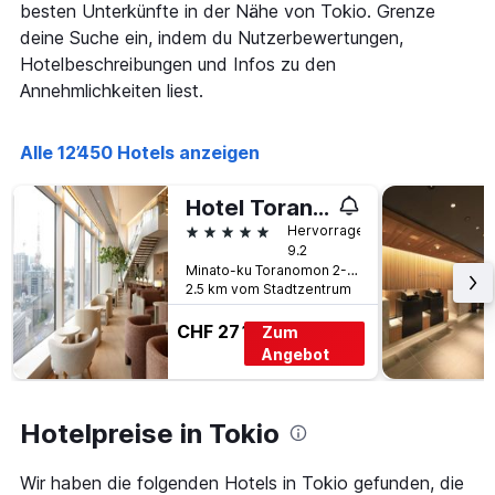
besten Unterkünfte in der Nähe von Tokio. Grenze
Das
Diagramm
deine Suche ein, indem du Nutzerbewertungen,
hat
Hotelbeschreibungen und Infos zu den
1
Annehmlichkeiten liest.
Y-
Achse,
die
Alle 12’450 Hotels anzeigen
den
durchschnittlichen
Zimmerpreis
Hotel Toranomon Hills
anzeigt
5 Sterne
Hervorragend
9.2
Minato-ku Toranomon 2-6-4, Tokio, Japan
2.5 km vom Stadtzentrum
CHF 271
Zum
Angebot
Hotelpreise in Tokio
Wir haben die folgenden Hotels in Tokio gefunden, die