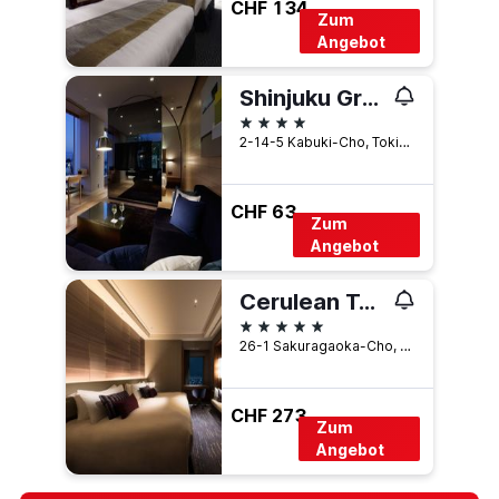
CHF 134
Zum
Angebot
Shinjuku Granbell Hotel
4 Sterne
2-14-5 Kabuki-Cho, Tokio, Japan
CHF 63
Zum
Angebot
Cerulean Tower Tokyu Hotel, A Pan Pacific Partner Hotel
5 Sterne
26-1 Sakuragaoka-Cho, Shibuya-ku, Tokio, Japan
CHF 273
Zum
Angebot