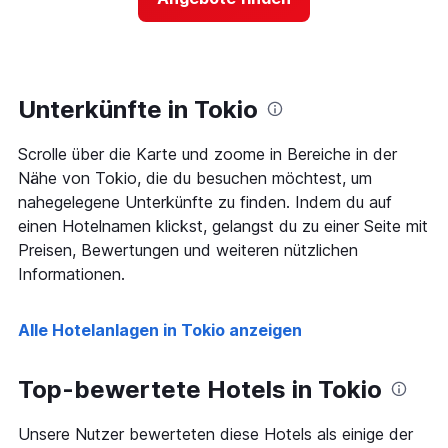
für
Das
ein
Diagramm
Zimmer
hat
ändert,
1
je
Y-
näher
Unterkünfte in Tokio
Achse,
das
die
Aufenthaltsdatum
den
Scrolle über die Karte und zoome in Bereiche in der
rückt.
durchschnittlichen
Das
Nähe von Tokio, die du besuchen möchtest, um
Zimmerpreis
Diagramm
nahegelegene Unterkünfte zu finden. Indem du auf
an
hat
einen Hotelnamen klickst, gelangst du zu einer Seite mit
diesem
1
Wochenende
Preisen, Bewertungen und weiteren nützlichen
X-
anzeigt,
Achse,
Informationen.
der
die
in
die
den
Anzahl
Alle Hotelanlagen in Tokio anzeigen
letzten
der
3
Tage
Tagen
vor
Top-bewertete Hotels in Tokio
gefunden
dem
wurde.
Aufenthalt
Unsere Nutzer bewerteten diese Hotels als einige der
anzeigt