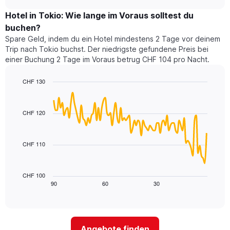
Zimmerpreis
chart
Sternen
für
Hotel in Tokio: Wie lange im Voraus solltest du
anzeigt
dieses
buchen?
Das
Wochenende
Diagramm
Spare Geld, indem du ein Hotel mindestens 2 Tage vor deinem
in
hat
Trip nach Tokio buchst. Der niedrigste gefundene Preis bei
den
1
einer Buchung 2 Tage im Voraus betrug CHF 104 pro Nacht.
letzten
Y-
3
Achse,
CHF 130
Tagen,
die
aggregiert
Line
Chart
den
graphic.
chart
nach
durchschnittlichen
with
Sternebewertung.
CHF 120
Zimmerpreis
90
Das
für
data
Diagramm
points.
heute
hat
CHF 110
Nacht
1
Das
in
X-
folgende
den
Achse,
Diagramm
letzten
CHF 100
die
zeigt,
3
90
60
30
End
die
of
wie
Tagen
interactive
Hotelkategorien
sich
anzeigt.
chart
nach
der
Sternen
Preis
Angebote finden
anzeigt