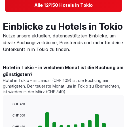
Alle 12’450 Hotels in Tokio
Einblicke zu Hotels in Tokio
Nutze unsere aktuellen, datengestützten Einblicke, um
ideale Buchungszeiträume, Preistrends und mehr für deine
Unterkunft in in Tokio zu finden.
Hotel in Tokio – in welchem Monat ist die Buchung am
günstigsten?
Hotel in Tokio – im Januar (CHF 109) ist die Buchung am
günstigsten. Der teuerste Monat, um in Tokio zu übernachten,
ist wiederum der März (CHF 349).
CHF 450
Bar
Chart
graphic.
chart
CHF 300
with
12
CHF 150