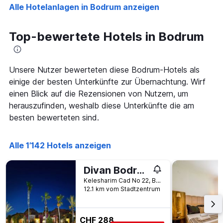
der
Alle Hotelanlagen in Bodrum anzeigen
Tagen
Tage
gefunden
vor
wurde.
dem
Top-bewertete Hotels in Bodrum
Aufenthalt
anzeigt
Das
Diagramm
Unsere Nutzer bewerteten diese Bodrum-Hotels als
hat
einige der besten Unterkünfte zur Übernachtung. Wirf
1
einen Blick auf die Rezensionen von Nutzern, um
Y-
herauszufinden, weshalb diese Unterkünfte die am
Achse,
die
besten bewerteten sind.
den
durchschnittlichen
Zimmerpreis
Alle 1’142 Hotels anzeigen
anzeigt
Divan Bodrum Palmira
Kelesharim Cad No 22, Bodrum, Türkei
12.1 km vom Stadtzentrum
CHF 288