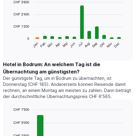
CHF 3’600
Bar
Chart
graphic.
chart
CHF 2’400
with
12
CHF 1’200
bars.
0
Das
Jan
Apr
Jul
Okt
Mrz
Jun
Sep
Dez
Feb
Mai
Aug
Nov
folgende
End
of
Diagramm
interactive
zeigt
chart
den
Hotel in Bodrum: An welchem Tag ist die
durchschnittlichen
Übernachtung am günstigsten?
Zimmerpreis
Der günstigste Tag, um in Bodrum zu übernachten, ist
im
Donnerstag (CHF 185). Andererseits können Reisende damit
jeweiligen
rechnen, an einem Montag am meisten zu zahlen. Dann beträgt
Monat
der durchschnittliche Übernachtungspreis CHF 6’565.
an.
Das
Diagramm
CHF 7’500
hat
Bar
Chart
1
graphic.
chart
CHF 5’000
with
X-
7
Achse,
CHF 2’500
bars.