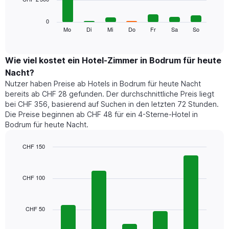
die
die
Das
0
Monate
folgende
Mo
Di
Mi
Do
Fr
Sa
So
End
anzeigt.
of
Diagramm
Das
interactive
zeigt
chart
Diagramm
den
Wie viel kostet ein Hotel-Zimmer in Bodrum für heute
hat
durchschnittlichen
1
Nacht?
Preis
Y-
Nutzer haben Preise ab Hotels in Bodrum für heute Nacht
eines
Achse,
bereits ab CHF 28 gefunden. Der durchschnittliche Preis liegt
Zimmers
die
bei CHF 356, basierend auf Suchen in den letzten 72 Stunden.
für
den
Die Preise beginnen ab CHF 48 für ein 4-Sterne-Hotel in
den
durchschnittlichen
Bodrum für heute Nacht.
jeweiligen
Zimmerpreis
Wochentag.
anzeigt.
Das
CHF 150
Diagramm
Bar
Chart
hat
graphic.
chart
1
with
CHF 100
5
X-
bars.
Achse,
die
CHF 50
Das
die
folgende
Wochentage