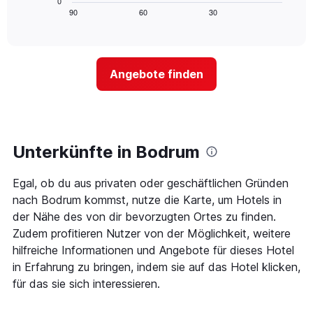
0
die
zeigt,
Tagen
90
60
30
End
Hotelkategorien
of
wie
anzeigt.
interactive
nach
sich
chart
Sternen
der
anzeigt
Preis
Das
Angebote finden
für
Diagramm
ein
hat
Zimmer
1
ändert,
Y-
je
Achse,
näher
Unterkünfte in Bodrum
die
das
den
Aufenthaltsdatum
durchschnittlichen
Egal, ob du aus privaten oder geschäftlichen Gründen
rückt.
Zimmerpreis
Das
nach Bodrum kommst, nutze die Karte, um Hotels in
an
Diagramm
der Nähe des von dir bevorzugten Ortes zu finden.
diesem
hat
Wochenende
Zudem profitieren Nutzer von der Möglichkeit, weitere
1
anzeigt,
hilfreiche Informationen und Angebote für dieses Hotel
X-
der
Achse,
in Erfahrung zu bringen, indem sie auf das Hotel klicken,
in
die
für das sie sich interessieren.
den
die
letzten
Anzahl
3