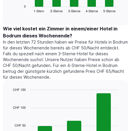
Diagramm
anzeigt.
zeigt
0
Das
1-Stern
2-Sterne
3-Sterne
4-Sterne
5-Sterne
den
End
Diagramm
of
durchschnittlichen
hat
interactive
Zimmerpreis,
chart
1
der
Wie viel kostet ein Zimmer in einem/einer Hotel in
Y-
für
Achse,
Bodrum dieses Wochenende?
heute
die
In den letzten 72 Stunden haben wir Preise für Hotels in Bodrum
Nacht
den
für dieses Wochenende bereits ab CHF 50/Nacht entdeckt.
in
durchschnittlichen
Falls du speziell nach einem 3-Sterne-Hotel für dieses
den
Zimmerpreis
Wochenende suchst: Unsere Nutzer haben Preise schon ab
letzten
anzeigt.
CHF 50/Nacht gefunden. Für ein 4-Sterne-Hotel in Bodrum
3
betrug der günstigste kürzlich gefundene Preis CHF 65/Nacht
Tagen
für dieses Wochenende.
gefunden
wurde,
aggregiert
CHF 150
nach
Bar
Chart
Sternebewertung.
graphic.
chart
with
Das
CHF 100
3
Diagramm
bars.
hat
1
CHF 50
Das
X-