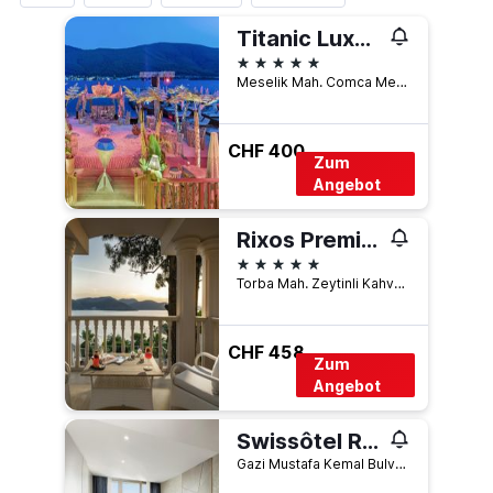
Titanic Luxury Collection Bodrum
5 Sterne
Meselik Mah. Comca Mevkii Sok. No. 8, Bodrum, Türkei
CHF 400
Zum
Angebot
Rixos Premium Bodrum
5 Sterne
Torba Mah. Zeytinli Kahve Mevkii, P.K. 244, Bodrum, Türkei
CHF 458
Zum
Angebot
Swissôtel Resort Bodrum Beach
Gazi Mustafa Kemal Bulvari 42 Turgutreis Mahallesi, 42, Bodrum, Türkei