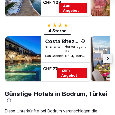
CHF 108
Zum
Angebot
4 Sterne
4 Sterne
Costa Bitezhan Hotel
4 Sterne
Hervorragend
8.7
Sah Caddesi No: 4, Bodrum, Türkei
CHF 77
Zum
Angebot
Günstige Hotels in Bodrum, Türkei
Diese Unterkünfte bei Bodrum veranschlagen die