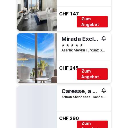
CHF 147
Zum
Angebot
Mirada Exclusive Bodrum
5 Sterne
Asarlik Mevkii Turkuaz Sk. No. 8-10, Bodrum, Türkei
CHF 245
Zum
Angebot
Caresse, a Luxury Collection Resort & Spa, Bodrum
Adnan Menderes Caddesi No: 89, Bodrum, Türkei
CHF 290
Zum