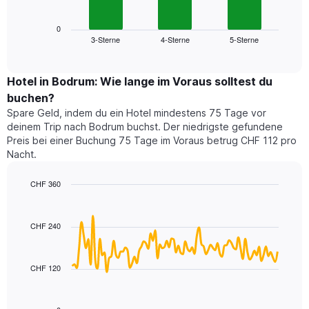
folgende
Achse,
Diagramm
die
zeigt
0
die
3-Sterne
4-Sterne
5-Sterne
den
End
Hotelkategorien
of
durchschnittlichen
nach
interactive
Zimmerpreis
chart
Sternen
für
Hotel in Bodrum: Wie lange im Voraus solltest du
anzeigt
dieses
buchen?
Das
Wochenende
Diagramm
Spare Geld, indem du ein Hotel mindestens 75 Tage vor
in
hat
deinem Trip nach Bodrum buchst. Der niedrigste gefundene
den
1
Preis bei einer Buchung 75 Tage im Voraus betrug CHF 112 pro
letzten
Y-
Nacht.
3
Achse,
Tagen,
die
CHF 360
aggregiert
den
nach
Line
Chart
durchschnittlichen
graphic.
chart
Sternebewertung.
Zimmerpreis
with
Das
CHF 240
für
90
Diagramm
heute
data
hat
points.
Nacht
1
in
CHF 120
X-
Das
den
Achse,
folgende
letzten
die
Diagramm
3