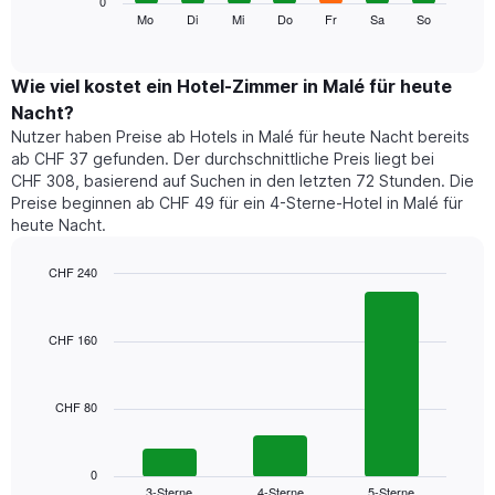
0
Monate
folgende
Mo
Di
Mi
Do
Fr
Sa
So
End
anzeigt.
of
Diagramm
Das
interactive
zeigt
chart
Diagramm
den
Wie viel kostet ein Hotel-Zimmer in Malé für heute
hat
durchschnittlichen
1
Nacht?
Preis
Y-
Nutzer haben Preise ab Hotels in Malé für heute Nacht bereits
eines
Achse,
ab CHF 37 gefunden. Der durchschnittliche Preis liegt bei
Zimmers
die
CHF 308, basierend auf Suchen in den letzten 72 Stunden. Die
für
den
Preise beginnen ab CHF 49 für ein 4-Sterne-Hotel in Malé für
den
durchschnittlichen
heute Nacht.
jeweiligen
Zimmerpreis
Wochentag.
anzeigt.
Das
CHF 240
Diagramm
Bar
Chart
hat
graphic.
chart
1
with
CHF 160
3
X-
bars.
Achse,
die
CHF 80
Das
die
folgende
Wochentage
Diagramm
anzeigt.
zeigt
0
Das
3-Sterne
4-Sterne
5-Sterne
den
End