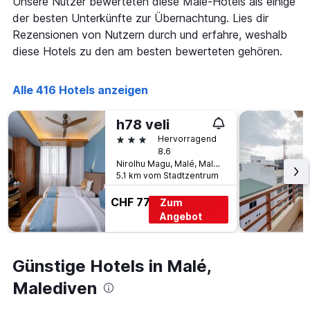
Unsere Nutzer bewerteten diese Malé-Hotels als einige
dem
wurde.
Aufenthalt
der besten Unterkünfte zur Übernachtung. Lies dir
anzeigt
Rezensionen von Nutzern durch und erfahre, weshalb
Das
diese Hotels zu den am besten bewerteten gehören.
Diagramm
hat
1
Alle 416 Hotels anzeigen
Y-
Achse,
die
h78 veli
den
3 Sterne
Hervorragend
durchschnittlichen
8.6
Zimmerpreis
Nirolhu Magu, Malé, Malediven
anzeigt
5.1 km vom Stadtzentrum
CHF 77
Zum
Angebot
Günstige Hotels in Malé,
Malediven