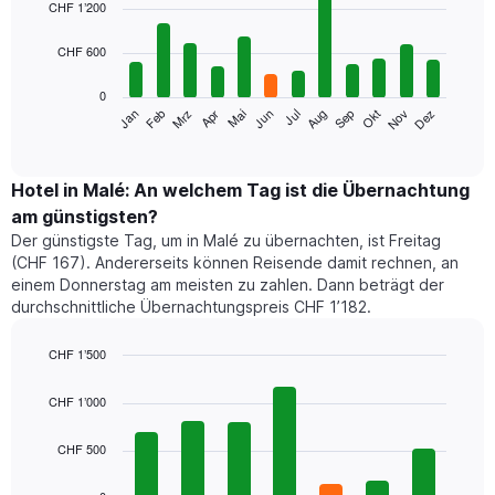
graphic.
chart
CHF 1’200
with
12
CHF 600
bars.
0
Das
Jan
Apr
Jul
Okt
Mrz
Jun
Sep
Dez
Feb
Mai
Aug
Nov
folgende
End
of
Diagramm
interactive
zeigt
chart
den
Hotel in Malé: An welchem Tag ist die Übernachtung
durchschnittlichen
am günstigsten?
Zimmerpreis
Der günstigste Tag, um in Malé zu übernachten, ist Freitag
im
(CHF 167). Andererseits können Reisende damit rechnen, an
jeweiligen
einem Donnerstag am meisten zu zahlen. Dann beträgt der
Monat
durchschnittliche Übernachtungspreis CHF 1’182.
an.
Das
Diagramm
CHF 1’500
hat
Bar
Chart
1
graphic.
chart
CHF 1’000
with
X-
7
Achse,
CHF 500
bars.
die
die
Das