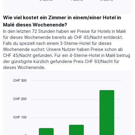
Diagramm
of
durchschnittlichen
hat
interactive
Zimmerpreis,
chart
1
der
Wie viel kostet ein Zimmer in einem/einer Hotel in
Y-
für
Achse,
Malé dieses Wochenende?
heute
die
In den letzten 72 Stunden haben wir Preise für Hotels in Malé
Nacht
den
für dieses Wochenende bereits ab CHF 45/Nacht entdeckt.
in
durchschnittlichen
Falls du speziell nach einem 3-Sterne-Hotel für dieses
den
Zimmerpreis
Wochenende suchst: Unsere Nutzer haben Preise schon ab
letzten
anzeigt.
CHF 45/Nacht gefunden. Für ein 4-Sterne-Hotel in Malé betrug
3
der günstigste kürzlich gefundene Preis CHF 63/Nacht für
Tagen
dieses Wochenende.
gefunden
wurde,
aggregiert
CHF 300
nach
Bar
Chart
Sternebewertung.
graphic.
chart
with
Das
CHF 200
3
Diagramm
bars.
hat
1
CHF 100
Das
X-
folgende
Achse,
Diagramm
die