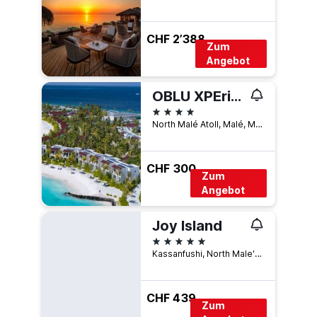
CHF 2’388
Zum
Angebot
OBLU XPErience Ailafushi
4 Sterne
North Malé Atoll, Malé, Malediven
CHF 300
Zum
Angebot
Joy Island
5 Sterne
Kassanfushi, North Male' Atoll, Malé, Malediven
CHF 439
Zum