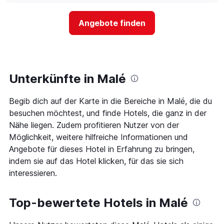
nach
der
Sternen
Preis
Angebote finden
anzeigt
für
Das
ein
Diagramm
Zimmer
hat
ändert,
1
je
Y-
näher
Unterkünfte in Malé
Achse,
das
die
Aufenthaltsdatum
den
Begib dich auf der Karte in die Bereiche in Malé, die du
rückt.
durchschnittlichen
Das
besuchen möchtest, und finde Hotels, die ganz in der
Zimmerpreis
Diagramm
Nähe liegen. Zudem profitieren Nutzer von der
an
hat
Möglichkeit, weitere hilfreiche Informationen und
diesem
1
Wochenende
Angebote für dieses Hotel in Erfahrung zu bringen,
X-
anzeigt,
Achse,
indem sie auf das Hotel klicken, für das sie sich
der
die
interessieren.
in
die
den
Anzahl
letzten
der
Top-bewertete Hotels in Malé
3
Tage
Tagen
vor
gefunden