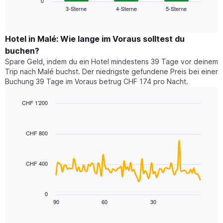
zeigt
0
die
3-Sterne
4-Sterne
5-Sterne
den
End
Hotelkategorien
of
durchschnittlichen
nach
interactive
Zimmerpreis
chart
Sternen
für
Hotel in Malé: Wie lange im Voraus solltest du
anzeigt
dieses
buchen?
Das
Wochenende
Diagramm
Spare Geld, indem du ein Hotel mindestens 39 Tage vor deinem
in
hat
Trip nach Malé buchst. Der niedrigste gefundene Preis bei einer
den
1
Buchung 39 Tage im Voraus betrug CHF 174 pro Nacht.
letzten
Y-
3
Achse,
CHF 1’200
Tagen,
die
aggregiert
Line
Chart
den
graphic.
chart
nach
durchschnittlichen
with
Sternebewertung.
CHF 800
Zimmerpreis
90
Das
für
data
Diagramm
points.
heute
hat
CHF 400
Nacht
1
Das
in
X-
folgende
den
Achse,
Diagramm
letzten
0
die
zeigt,
3
90
60
30
End
die
of
wie
Tagen
interactive
Hotelkategorien
sich
anzeigt.
chart