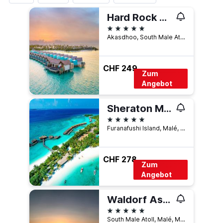
Hard Rock Hotel Maldives - FREE shared speedboat for stays from 01st Mar to 31st Oct 2026
5 Sterne
Akasdhoo, South Male Atoll Male, Malé, Malediven
CHF 249
Zum
Angebot
Sheraton Maldives Full Moon Resort & Spa
5 Sterne
Furanafushi Island, Malé, Malediven
CHF 278
Zum
Angebot
Waldorf Astoria Maldives Ithaafushi
5 Sterne
South Male Atoll, Malé, Malediven