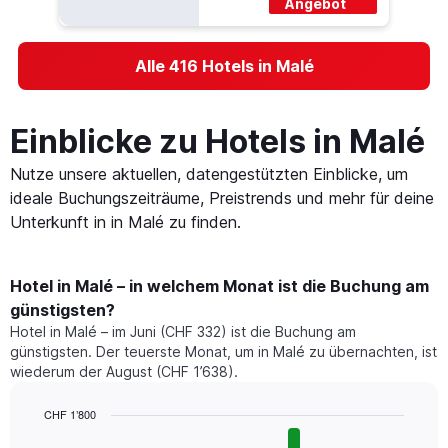
Angebot
Alle 416 Hotels in Malé
Einblicke zu Hotels in Malé
Nutze unsere aktuellen, datengestützten Einblicke, um
ideale Buchungszeiträume, Preistrends und mehr für deine
Unterkunft in in Malé zu finden.
Hotel in Malé – in welchem Monat ist die Buchung am
günstigsten?
Hotel in Malé – im Juni (CHF 332) ist die Buchung am
günstigsten. Der teuerste Monat, um in Malé zu übernachten, ist
wiederum der August (CHF 1’638).
CHF 1’800
Bar
Chart