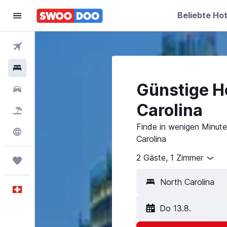
Beliebte Hot
Flüge
Hotels
Günstige Ho
Mietwagen
Carolina
Pauschalreisen
FERIEN
Finde in wenigen Minute
Explore
Carolina
2 Gäste, 1 Zimmer
Trips
Deutsch
Do 13.8.