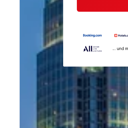
… und 