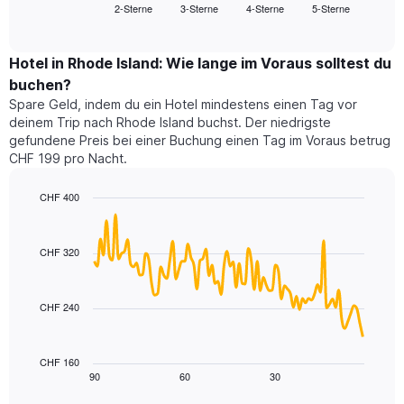
2-Sterne
3-Sterne
4-Sterne
5-Sterne
den
End
Hotelkategorien
of
durchschnittlichen
nach
interactive
Zimmerpreis
chart
Sternen
für
Hotel in Rhode Island: Wie lange im Voraus solltest du
anzeigt
dieses
buchen?
Das
Wochenende
Diagramm
Spare Geld, indem du ein Hotel mindestens einen Tag vor
in
hat
deinem Trip nach Rhode Island buchst. Der niedrigste
den
1
gefundene Preis bei einer Buchung einen Tag im Voraus betrug
letzten
Y-
CHF 199 pro Nacht.
3
Achse,
Tagen,
die
CHF 400
aggregiert
den
nach
Line
Chart
durchschnittlichen
graphic.
chart
Sternebewertung.
Zimmerpreis
with
Das
CHF 320
für
90
Diagramm
heute
data
hat
points.
Nacht
1
in
CHF 240
X-
Das
den
Achse,
folgende
letzten
die
Diagramm
3
CHF 160
die
zeigt,
Tagen
90
60
30
End
Hotelkategorien
of
wie
anzeigt.
interactive