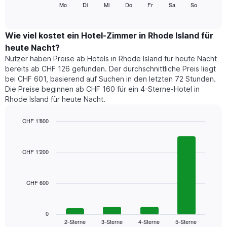
folgende
Mo
Di
Mi
Do
Fr
Sa
So
End
anzeigt.
of
Diagramm
Das
interactive
zeigt
chart
Diagramm
den
Wie viel kostet ein Hotel-Zimmer in Rhode Island für
hat
durchschnittlichen
1
heute Nacht?
Preis
Y-
Nutzer haben Preise ab Hotels in Rhode Island für heute Nacht
eines
Achse,
bereits ab CHF 126 gefunden. Der durchschnittliche Preis liegt
Zimmers
die
bei CHF 601, basierend auf Suchen in den letzten 72 Stunden.
für
den
Die Preise beginnen ab CHF 160 für ein 4-Sterne-Hotel in
den
durchschnittlichen
Rhode Island für heute Nacht.
jeweiligen
Zimmerpreis
Wochentag.
anzeigt.
Das
CHF 1’800
Diagramm
Bar
Chart
hat
graphic.
chart
1
with
CHF 1’200
4
X-
bars.
Achse,
die
CHF 600
Das
die
folgende
Wochentage
Diagramm
anzeigt.
zeigt
0
Das
2-Sterne
3-Sterne
4-Sterne
5-Sterne
den
End
Diagramm