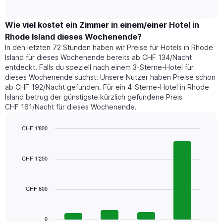
of
durchschnittlichen
hat
interactive
Zimmerpreis,
chart
1
der
Wie viel kostet ein Zimmer in einem/einer Hotel in
Y-
für
Achse,
Rhode Island dieses Wochenende?
heute
die
In den letzten 72 Stunden haben wir Preise für Hotels in Rhode
Nacht
den
Island für dieses Wochenende bereits ab CHF 134/Nacht
in
durchschnittlichen
entdeckt. Falls du speziell nach einem 3-Sterne-Hotel für
den
Zimmerpreis
dieses Wochenende suchst: Unsere Nutzer haben Preise schon
letzten
anzeigt.
ab CHF 192/Nacht gefunden. Für ein 4-Sterne-Hotel in Rhode
3
Island betrug der günstigste kürzlich gefundene Preis
Tagen
CHF 161/Nacht für dieses Wochenende.
gefunden
wurde,
aggregiert
CHF 1’800
nach
Bar
Chart
Sternebewertung.
graphic.
chart
with
Das
CHF 1’200
4
Diagramm
bars.
hat
1
CHF 600
Das
X-
folgende
Achse,
Diagramm
die
zeigt
0
die