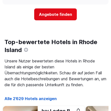
nach
sich
chart
Sternen
der
anzeigt
Preis
Das
Angebote finden
für
Diagramm
ein
hat
Zimmer
1
ändert,
Y-
je
Achse,
näher
Top-bewertete Hotels in Rhode
die
das
den
Aufenthaltsdatum
Island
durchschnittlichen
rückt.
Zimmerpreis
Das
Unsere Nutzer bewerteten diese Hotels in Rhode
an
Diagramm
diesem
Island als einige der besten
hat
Wochenende
1
Übernachtungsmöglichkeiten. Schau dir auf jeden Fall
anzeigt,
X-
auch die Hotelbeschreibungen und Bewertungen an, um
der
Achse,
die für dich passende Unterkunft zu finden.
in
die
den
die
letzten
Anzahl
Alle 2’629 Hotels anzeigen
3
der
Tagen
Tage
gefunden
vor