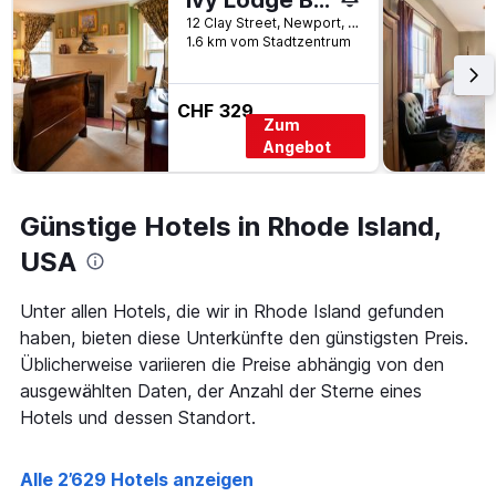
Ivy Lodge Bed & Breakfast
wurde.
dem
12 Clay Street, Newport, RI, USA
Aufenthalt
1.6 km vom Stadtzentrum
anzeigt
Das
Diagramm
CHF 329
hat
Zum
1
Angebot
Y-
Achse,
die
Günstige Hotels in Rhode Island,
den
durchschnittlichen
USA
Zimmerpreis
anzeigt
Unter allen Hotels, die wir in Rhode Island gefunden
haben, bieten diese Unterkünfte den günstigsten Preis.
Üblicherweise variieren die Preise abhängig von den
ausgewählten Daten, der Anzahl der Sterne eines
Hotels und dessen Standort.
Alle 2’629 Hotels anzeigen