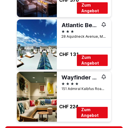
CHF 376
Zum
Angebot
Atlantic Beach Hotel Newport
3 Sterne
28 Aquidneck Avenue, Middletown, RI, USA
CHF 131
Zum
Angebot
Wayfinder Newport
4 Sterne
151 Admiral Kalbfus Road, Newport, RI, USA
CHF 224
Zum
Angebot