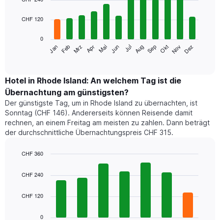
with
12
CHF 120
bars.
0
Das
Mrz
Jun
Sep
Dez
Jan
Apr
Jul
Okt
Feb
Mai
Aug
Nov
folgende
End
of
Diagramm
interactive
zeigt
chart
den
Hotel in Rhode Island: An welchem Tag ist die
durchschnittlichen
Übernachtung am günstigsten?
Zimmerpreis
Der günstigste Tag, um in Rhode Island zu übernachten, ist
im
Sonntag (CHF 146). Andererseits können Reisende damit
jeweiligen
rechnen, an einem Freitag am meisten zu zahlen. Dann beträgt
Monat
der durchschnittliche Übernachtungspreis CHF 315.
an.
Das
Diagramm
CHF 360
hat
Bar
Chart
1
graphic.
chart
CHF 240
with
X-
7
Achse,
CHF 120
bars.
die
die
Das
0
Monate