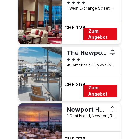
4 Sterne
1 West Exchange Street, Providence, RI, USA
CHF 128
Zum
Angebot
The Newport Harbor Hotel & Marina
3 Sterne
49 America’s Cup Ave, Newport, RI, USA
CHF 268
Zum
Angebot
Newport Harbor Island Resort
1 Goat Island, Newport, RI, USA