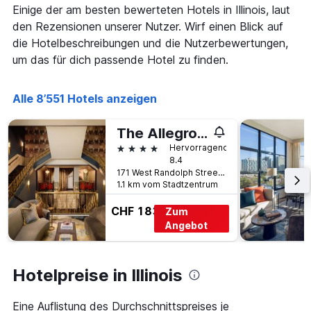
der
Einige der am besten bewerteten Hotels in Illinois, laut
Tagen
Tage
gefunden
den Rezensionen unserer Nutzer. Wirf einen Blick auf
vor
wurde.
die Hotelbeschreibungen und die Nutzerbewertungen,
dem
Aufenthalt
um das für dich passende Hotel zu finden.
anzeigt
Das
Diagramm
Alle 8’551 Hotels anzeigen
hat
1
The Allegro Royal Sonesta Hotel Chicago Loop
Y-
4 Sterne
Achse,
Hervorragend
8.4
die
171 West Randolph Street, Chicago, IL, USA
den
1.1 km vom Stadtzentrum
durchschnittlichen
Zimmerpreis
CHF 183
Zum
anzeigt
Angebot
Hotelpreise in Illinois
Eine Auflistung des Durchschnittspreises je