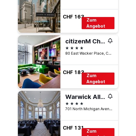
CHF 163
Zum
Angebot
citizenM Chicago Downtown
4 Sterne
80 East Wacker Place, Chicago, IL, USA
CHF 183
Zum
Angebot
Warwick Allerton Chicago
4 Sterne
701 North Michigan Avenue, Chicago, IL, USA
CHF 131
Zum