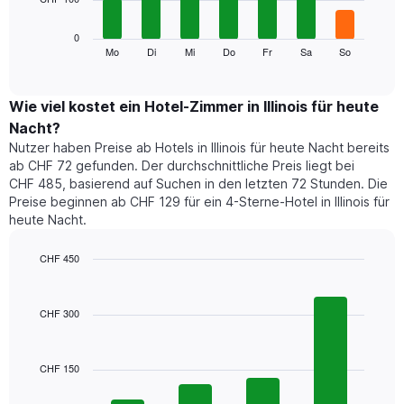
die
die
Das
0
Monate
folgende
Mo
Di
Mi
Do
Fr
Sa
So
End
anzeigt.
of
Diagramm
Das
interactive
zeigt
chart
Diagramm
den
Wie viel kostet ein Hotel-Zimmer in Illinois für heute
hat
durchschnittlichen
1
Nacht?
Preis
Y-
Nutzer haben Preise ab Hotels in Illinois für heute Nacht bereits
eines
Achse,
ab CHF 72 gefunden. Der durchschnittliche Preis liegt bei
Zimmers
die
CHF 485, basierend auf Suchen in den letzten 72 Stunden. Die
für
den
Preise beginnen ab CHF 129 für ein 4-Sterne-Hotel in Illinois für
den
durchschnittlichen
heute Nacht.
jeweiligen
Zimmerpreis
Wochentag.
anzeigt.
Das
CHF 450
Diagramm
Bar
Chart
hat
graphic.
chart
1
with
CHF 300
4
X-
bars.
Achse,
die
CHF 150
Das
die
folgende
Wochentage