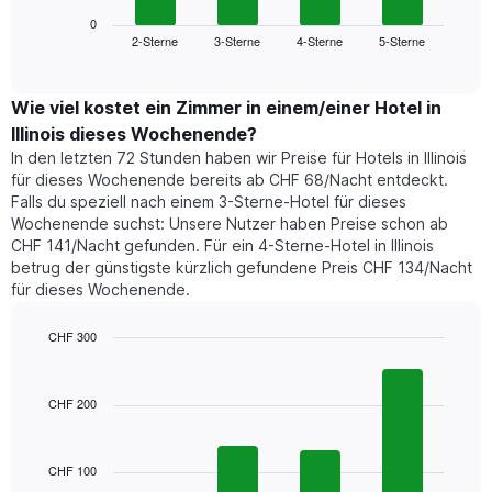
Diagramm
anzeigt.
zeigt
0
Das
2-Sterne
3-Sterne
4-Sterne
5-Sterne
den
End
Diagramm
of
durchschnittlichen
hat
interactive
Zimmerpreis,
chart
1
der
Wie viel kostet ein Zimmer in einem/einer Hotel in
Y-
für
Achse,
Illinois dieses Wochenende?
heute
die
In den letzten 72 Stunden haben wir Preise für Hotels in Illinois
Nacht
den
für dieses Wochenende bereits ab CHF 68/Nacht entdeckt.
in
durchschnittlichen
Falls du speziell nach einem 3-Sterne-Hotel für dieses
den
Zimmerpreis
Wochenende suchst: Unsere Nutzer haben Preise schon ab
letzten
anzeigt.
CHF 141/Nacht gefunden. Für ein 4-Sterne-Hotel in Illinois
3
betrug der günstigste kürzlich gefundene Preis CHF 134/Nacht
Tagen
für dieses Wochenende.
gefunden
wurde,
aggregiert
CHF 300
nach
Bar
Chart
Sternebewertung.
graphic.
chart
with
Das
CHF 200
4
Diagramm
bars.
hat
1
CHF 100
Das
X-