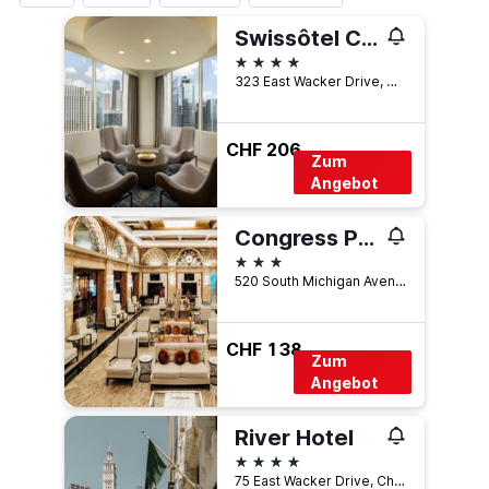
Swissôtel Chicago
4 Sterne
323 East Wacker Drive, Chicago, IL, USA
CHF 206
Zum
Angebot
Congress Plaza Hotel
3 Sterne
520 South Michigan Avenue, Chicago, IL, USA
CHF 138
Zum
Angebot
River Hotel
4 Sterne
75 East Wacker Drive, Chicago, IL, USA