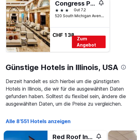
Congress Plaza Hotel
3 Sterne
Gut 7.2
520 South Michigan Avenue, Chicago, IL, USA
CHF 138
Zum
Angebot
Günstige Hotels in Illinois, USA
Derzeit handelt es sich hierbei um die günstigsten
Hotels in Illinois, die wir für die ausgewählten Daten
gefunden haben. Solltest du flexibel sein, ändere die
ausgewählten Daten, um die Preise zu vergleichen.
Alle 8’551 Hotels anzeigen
Red Roof Inn Chicago-O'Hare Airport/Arlington Hts