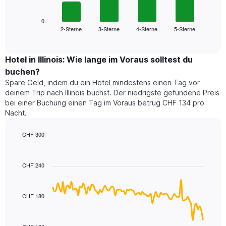
folgende
Achse,
Diagramm
die
zeigt
0
die
2-Sterne
3-Sterne
4-Sterne
5-Sterne
den
End
Hotelkategorien
of
durchschnittlichen
nach
interactive
Zimmerpreis
chart
Sternen
für
Hotel in Illinois: Wie lange im Voraus solltest du
anzeigt
dieses
buchen?
Das
Wochenende
Diagramm
Spare Geld, indem du ein Hotel mindestens einen Tag vor
in
hat
deinem Trip nach Illinois buchst. Der niedrigste gefundene Preis
den
1
bei einer Buchung einen Tag im Voraus betrug CHF 134 pro
letzten
Y-
Nacht.
3
Achse,
Tagen,
die
CHF 300
aggregiert
den
nach
Line
Chart
durchschnittlichen
graphic.
chart
Sternebewertung.
Zimmerpreis
with
Das
CHF 240
für
90
Diagramm
heute
data
hat
points.
Nacht
1
in
CHF 180
X-
Das
den
Achse,
folgende
letzten
die
Diagramm
3