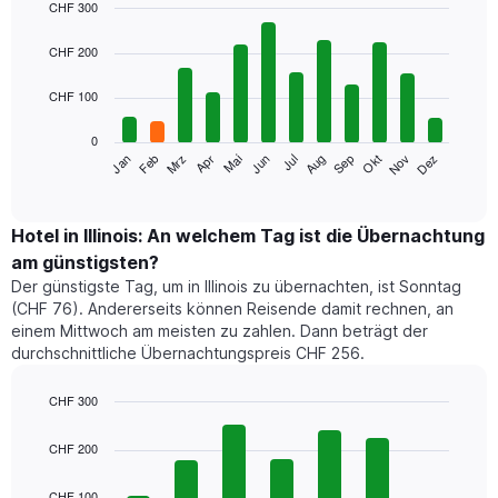
CHF 300
Bar
Chart
graphic.
chart
CHF 200
with
12
CHF 100
bars.
0
Das
Mrz
Jun
Sep
Dez
Jan
Apr
Jul
Okt
Feb
Mai
Aug
Nov
folgende
End
of
Diagramm
interactive
zeigt
chart
den
Hotel in Illinois: An welchem Tag ist die Übernachtung
durchschnittlichen
am günstigsten?
Zimmerpreis
Der günstigste Tag, um in Illinois zu übernachten, ist Sonntag
im
(CHF 76). Andererseits können Reisende damit rechnen, an
jeweiligen
einem Mittwoch am meisten zu zahlen. Dann beträgt der
Monat
durchschnittliche Übernachtungspreis CHF 256.
an.
Das
Diagramm
CHF 300
hat
Bar
Chart
1
graphic.
chart
CHF 200
with
X-
7
Achse,
CHF 100
bars.