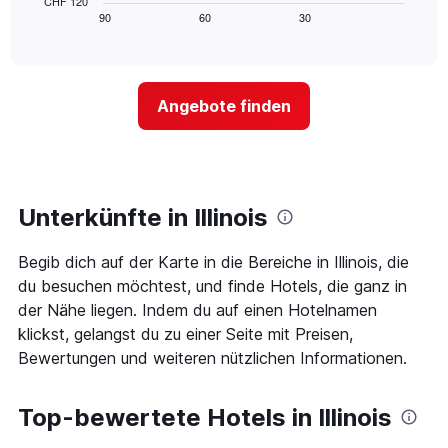
CHF 120
die
zeigt,
Tagen
90
60
30
End
Hotelkategorien
of
wie
anzeigt.
interactive
nach
sich
chart
Sternen
der
anzeigt
Preis
Das
Angebote finden
für
Diagramm
ein
hat
Zimmer
1
ändert,
Y-
je
Achse,
näher
Unterkünfte in Illinois
die
das
den
Aufenthaltsdatum
durchschnittlichen
Begib dich auf der Karte in die Bereiche in Illinois, die
rückt.
Zimmerpreis
Das
du besuchen möchtest, und finde Hotels, die ganz in
an
Diagramm
der Nähe liegen. Indem du auf einen Hotelnamen
diesem
hat
Wochenende
klickst, gelangst du zu einer Seite mit Preisen,
1
anzeigt,
Bewertungen und weiteren nützlichen Informationen.
X-
der
Achse,
in
die
den
Top-bewertete Hotels in Illinois
die
letzten
Anzahl
3