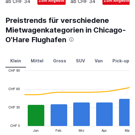
ab CHF 34
Zum Angebot
ab CHF 34
Zum Angebot
Preistrends für verschiedene
Mietwagenkategorien in Chicago-
O'Hare Flughafen
Klein
Mittel
Gross
SUV
Van
Pick-up
CHF 90
Combination
Chart
graphic.
chart
with
CHF 60
2
data
series.
CHF 30
The
chart
has
CHF 0
1
Jan
Feb.
Mrz
Apr.
Mai
End
of