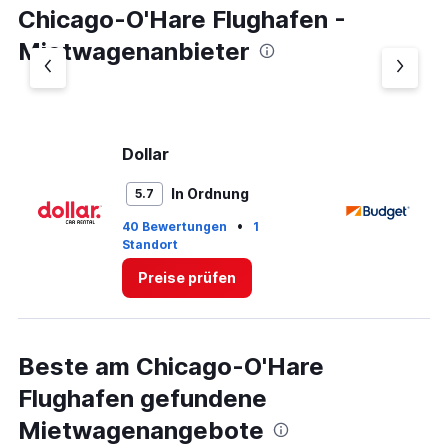
Chicago-O'Hare Flughafen -
Mietwagenanbieter
Dollar
B
In Ordnung
5.7
•
40 Bewertungen
1
66
Standort
St
Preise prüfen
Beste am Chicago-O'Hare
Flughafen gefundene
Mietwagenangebote