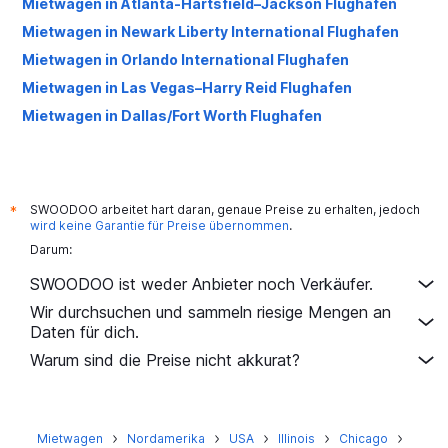
Mietwagen in Atlanta-Hartsfield–Jackson Flughafen
Mietwagen in Newark Liberty International Flughafen
Mietwagen in Orlando International Flughafen
Mietwagen in Las Vegas–Harry Reid Flughafen
Mietwagen in Dallas/Fort Worth Flughafen
Mietwagen in Seattle-Tacoma Flughafen
Mietwagen in Denver International Flughafen
Mietwagen in Chicago-O'Hare Flughafen
SWOODOO arbeitet hart daran, genaue Preise zu erhalten, jedoch
*
wird keine Garantie für Preise übernommen
.
Mietwagen in Phoenix-Sky Harbor Flughafen
Darum:
Mietwagen in Tampa International Flughafen
SWOODOO ist weder Anbieter noch Verkäufer.
Mietwagen in Daniel K. Inouye Honolulu Flughafen
Wir durchsuchen und sammeln riesige Mengen an
Mietwagen in San Diego International Flughafen
Daten für dich.
Mietwagen in Washington, D.C. Washington-Dulles
Warum sind die Preise nicht akkurat?
International Flughafen
Mietwagen in Salt Lake City Intl Flughafen
Mietwagen in Fort Myers Flughafen
Mietwagen
Nordamerika
USA
Illinois
Chicago