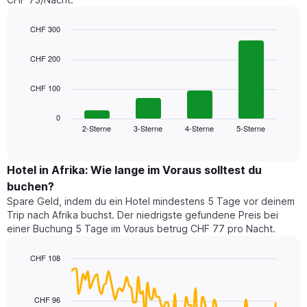
CHF 300
Bar
Chart
graphic.
chart
CHF 200
with
4
CHF 100
bars.
Das
0
folgende
2-Sterne
3-Sterne
4-Sterne
5-Sterne
End
of
Diagramm
interactive
zeigt
chart
den
Hotel in Afrika: Wie lange im Voraus solltest du
durchschnittlichen
buchen?
Preis
Spare Geld, indem du ein Hotel mindestens 5 Tage vor deinem
für
Trip nach Afrika buchst. Der niedrigste gefundene Preis bei
ein
einer Buchung 5 Tage im Voraus betrug CHF 77 pro Nacht.
Doppelzimmer
der
letzten
CHF 108
3
Line
Chart
Tage,
graphic.
chart
with
aggregiert
CHF 96
90