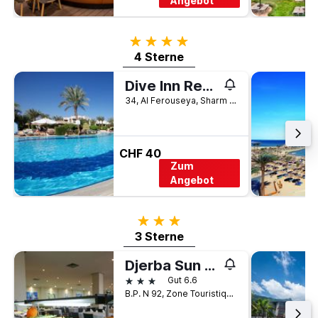
Angebot
4 Sterne
4 Sterne
Dive Inn Resort
34, Al Ferouseya, Sharm El-Sheikh, Ägypten
CHF 40
Zum
Angebot
3 Sterne
3 Sterne
Djerba Sun Beach, Hotel & Spa
3 Sterne
Gut 6.6
B.P. N 92, Zone Touristique Sidi Mehrez, Midoun, Tunesien