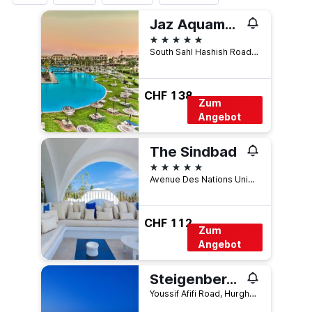
Jaz Aquamarine
5 Sterne
South Sahl Hashish Road, Magawish District, Hurghada, Red Sea, 0020 653, Hurghada, Ägypten
CHF 138
Zum
Angebot
The Sindbad
5 Sterne
Avenue Des Nations Unies C28, Hammamet, Tunesien
CHF 112
Zum
Angebot
Steigenberger Al Dau Beach Hotel
Youssif Afifi Road, Hurghada 1, Hurghada, Ägypten