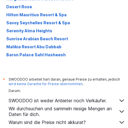
Desert Rose
Hilton Mauritius Resort & Spa
Savoy Seychelles Resort & Spa
Serenity Alma Heights
Sunrise Arabian Beach Resort
Malikia Resort Abu Dabbab
Baron Palace Sahl Hasheesh
Sunrise Mamlouk Palace Resort
El Mouradi Gammarth
Shanti Maurice Resort & Spa
SWOODOO arbeitet hart daran, genaue Preise zu erhalten, jedoch
*
wird keine Garantie für Preise übernommen
.
The Residence Mauritius
Darum:
Hivernage Hotel & Spa
SWOODOO ist weder Anbieter noch Verkäufer.
Panorama Naama Heights Aqua Park
Wir durchsuchen und sammeln riesige Mengen an
Royal Tulip Taj Sultan
Daten für dich.
Hotel Titanic Beach Spa And Aqua Park
Warum sind die Preise nicht akkurat?
Pickalbatros Alf Leila Wa Leila Resort - Neverland