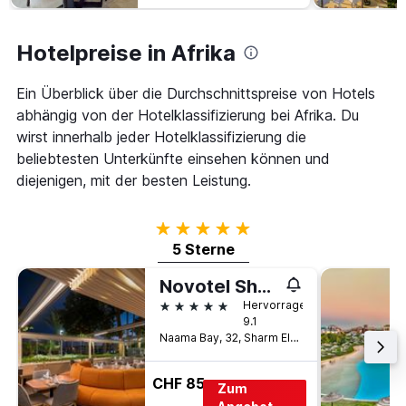
Hotelpreise in Afrika
Ein Überblick über die Durchschnittspreise von Hotels
abhängig von der Hotelklassifizierung bei Afrika. Du
wirst innerhalb jeder Hotelklassifizierung die
beliebtesten Unterkünfte einsehen können und
diejenigen, mit der besten Leistung.
5 Sterne
5 Sterne
Novotel Sharm El Sheikh
5 Sterne
Hervorragend
9.1
Naama Bay, 32, Sharm El-Sheikh, Ägypten
CHF 85
Zum