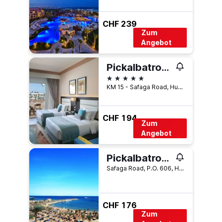
CHF 239
Zum
Angebot
Pickalbatros Palace - Aqua Park Hurghada
5 Sterne
KM 15 - Safaga Road, Hurghada, Ägypten
CHF 194
Zum
Angebot
Pickalbatros Jungle Aqua Park - Neverland Hurghada
Safaga Road, P.O. 606, Hurghada, Ägypten
CHF 176
Zum