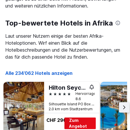
1
Doppelzimmers
und weiteren nützlichen Informationen.
X-
in
Achse,
den
die
letzten
Top-bewertete Hotels in Afrika
die
3
Anzahl
Tagen
der
Laut unserer Nutzern einige der besten Afrika-
anzeigt.
Tage
Hoteloptionen. Wirf einen Blick auf die
vor
Hotelbeschreibungen und die Nutzerbewertungen, um
dem
Aufenthalt
das für dich passende Hotel zu finden.
anzeigt
Das
Diagramm
Alle 234’062 Hotels anzeigen
hat
1
Hilton Seychelles Labriz Resort & Spa
Y-
5 Sterne
Achse,
Hervorragend
8.6
die
Silhouette Island PO Box 69, Silhouette, Seychellen
den
2.0 km vom Stadtzentrum
durchschnittlichen
Zimmerpreis
CHF 296
Zum
anzeigt
Angebot