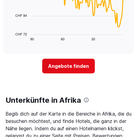
nach
data
Sternebewertung.
points.
Das
CHF 84
Diagramm
Das
hat
folgende
1
Diagramm
CHF 72
X-
zeigt,
90
60
30
End
Achse,
of
wie
die
interactive
sich
chart
die
der
Hotelkategorien
Preis
nach
Angebote finden
für
Sternen
ein
anzeigt.
Zimmer
Das
ändert,
Diagramm
je
hat
näher
Unterkünfte in Afrika
1
das
Y-
Aufenthaltsdatum
Achse,
Begib dich auf der Karte in die Bereiche in Afrika, die du
rückt.
die
Das
besuchen möchtest, und finde Hotels, die ganz in der
den
Diagramm
Nähe liegen. Indem du auf einen Hotelnamen klickst,
Durchschnittspreis
hat
eines
gelangst du zu einer Seite mit Preisen, Bewertungen