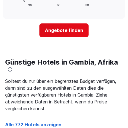
0
anzeigt.
zeigt,
90
60
30
End
Das
of
wie
Diagramm
interactive
sich
chart
hat
der
1
Preis
Y-
Angebote finden
für
Achse,
ein
die
Zimmer
den
ändert,
durchschnittlichen
je
Zimmerpreis
näher
Günstige Hotels in Gambia, Afrika
anzeigt.
das
Aufenthaltsdatum
rückt.
Das
Solltest du nur über ein begrenztes Budget verfügen,
Diagramm
dann sind zu den ausgewählten Daten dies die
hat
günstigsten verfügbaren Hotels in Gambia. Ziehe
1
abweichende Daten in Betracht, wenn du Preise
X-
Achse,
vergleichen kannst.
die
die
Anzahl
Alle 772 Hotels anzeigen