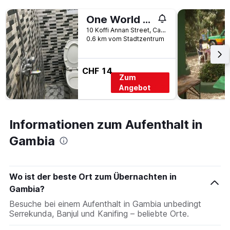
der
Tage
One World Village Guesthouse
vor
10 Koffi Annan Street, Cape Point, Bakau, Gambia
dem
0.6 km vom Stadtzentrum
Aufenthalt
anzeigt
Das
CHF 14
Diagramm
Zum
hat
Angebot
1
Y-
Achse,
die
Informationen zum Aufenthalt in
den
Gambia
durchschnittlichen
Zimmerpreis
anzeigt
Wo ist der beste Ort zum Übernachten in
Gambia?
Besuche bei einem Aufenthalt in Gambia unbedingt
Serrekunda, Banjul und Kanifing – beliebte Orte.