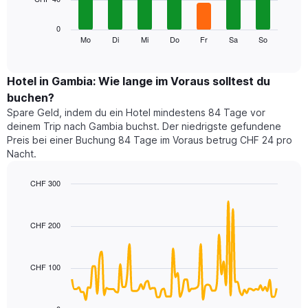
die
die
Das
0
Monate
folgende
Mo
Di
Mi
Do
Fr
Sa
So
End
anzeigt.
of
Diagramm
Das
interactive
zeigt
chart
Diagramm
den
Hotel in Gambia: Wie lange im Voraus solltest du
hat
durchschnittlichen
1
buchen?
Preis
Y-
Spare Geld, indem du ein Hotel mindestens 84 Tage vor
eines
Achse,
deinem Trip nach Gambia buchst. Der niedrigste gefundene
Zimmers
die
Preis bei einer Buchung 84 Tage im Voraus betrug CHF 24 pro
für
den
Nacht.
den
durchschnittlichen
jeweiligen
Zimmerpreis
Wochentag.
CHF 300
anzeigt.
Das
Line
Chart
Diagramm
graphic.
chart
with
hat
CHF 200
90
1
data
X-
points.
Achse,
CHF 100
die
Das
die
folgende
Wochentage
Diagramm