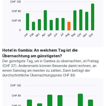
CHF 120
Bar
Chart
graphic.
chart
CHF 80
with
12
CHF 40
bars.
0
Das
Mrz
Jun
Sep
Dez
Jan
Apr
Jul
Okt
Feb
Mai
Aug
Nov
folgende
End
of
Diagramm
interactive
zeigt
chart
den
Hotel in Gambia: An welchem Tag ist die
durchschnittlichen
Übernachtung am günstigsten?
Zimmerpreis
Der günstigste Tag, um in Gambia zu übernachten, ist Freitag
im
(CHF 37). Andererseits können Reisende damit rechnen, an
jeweiligen
einem Samstag am meisten zu zahlen. Dann beträgt der
Monat
durchschnittliche Übernachtungspreis CHF 89.
an.
Das
Diagramm
CHF 120
hat
Bar
Chart
1
graphic.
chart
CHF 80
with
X-
7
Achse,
CHF 40
bars.