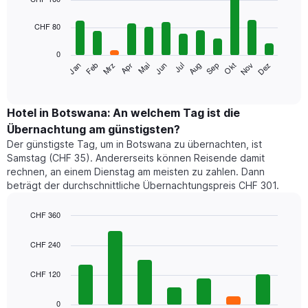
with
12
CHF 80
bars.
0
Das
Mrz
Jun
Sep
Dez
Jan
Apr
Jul
Okt
Feb
Mai
Aug
Nov
folgende
End
of
Diagramm
interactive
zeigt
chart
den
Hotel in Botswana: An welchem Tag ist die
durchschnittlichen
Übernachtung am günstigsten?
Zimmerpreis
Der günstigste Tag, um in Botswana zu übernachten, ist
im
Samstag (CHF 35). Andererseits können Reisende damit
jeweiligen
rechnen, an einem Dienstag am meisten zu zahlen. Dann
Monat
beträgt der durchschnittliche Übernachtungspreis CHF 301.
an.
Das
Diagramm
CHF 360
hat
Bar
Chart
1
graphic.
chart
CHF 240
with
X-
7
Achse,
CHF 120
bars.
die
die
Das
0
Monate