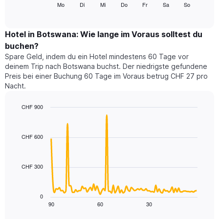
folgende
Mo
Di
Mi
Do
Fr
Sa
So
End
anzeigt.
of
Diagramm
Das
interactive
zeigt
chart
Diagramm
den
Hotel in Botswana: Wie lange im Voraus solltest du
hat
durchschnittlichen
1
buchen?
Preis
Y-
Spare Geld, indem du ein Hotel mindestens 60 Tage vor
eines
Achse,
deinem Trip nach Botswana buchst. Der niedrigste gefundene
Zimmers
die
Preis bei einer Buchung 60 Tage im Voraus betrug CHF 27 pro
für
den
Nacht.
den
durchschnittlichen
jeweiligen
Zimmerpreis
Wochentag.
CHF 900
anzeigt.
Das
Line
Chart
Diagramm
graphic.
chart
with
hat
CHF 600
90
1
data
X-
points.
Achse,
CHF 300
die
Das
die
folgende
Wochentage
Diagramm
0
anzeigt.
zeigt,
90
60
30
End
Das
of
wie
Diagramm
interactive