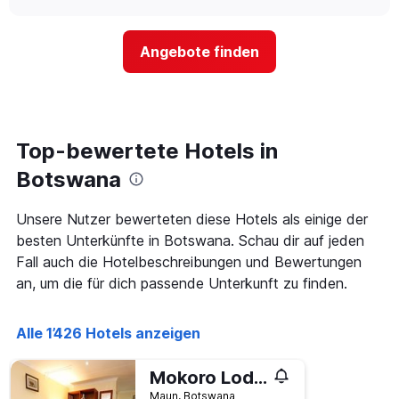
sich
chart
hat
der
1
Preis
Y-
Angebote finden
für
Achse,
ein
die
Zimmer
den
ändert,
durchschnittlichen
je
Zimmerpreis
näher
Top-bewertete Hotels in
anzeigt.
das
Aufenthaltsdatum
Botswana
rückt.
Das
Unsere Nutzer bewerteten diese Hotels als einige der
Diagramm
besten Unterkünfte in Botswana. Schau dir auf jeden
hat
1
Fall auch die Hotelbeschreibungen und Bewertungen
X-
an, um die für dich passende Unterkunft zu finden.
Achse,
die
die
Alle 1’426 Hotels anzeigen
Anzahl
der
Mokoro Lodge
Tage
vor
Maun, Botswana