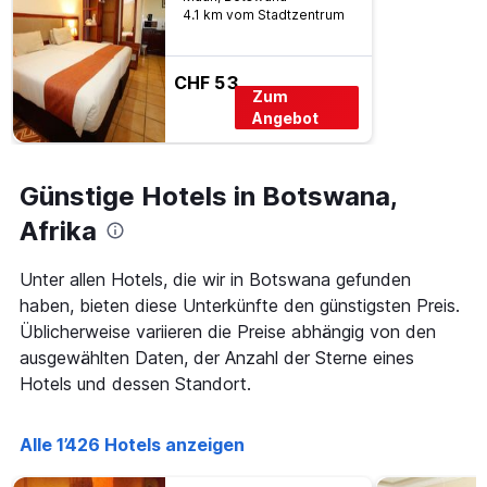
dem
4.1 km vom Stadtzentrum
Aufenthalt
anzeigt
Das
CHF 53
Zum
Diagramm
hat
Angebot
1
Y-
Achse,
Günstige Hotels in Botswana,
die
den
Afrika
durchschnittlichen
Zimmerpreis
Unter allen Hotels, die wir in Botswana gefunden
anzeigt
haben, bieten diese Unterkünfte den günstigsten Preis.
Üblicherweise variieren die Preise abhängig von den
ausgewählten Daten, der Anzahl der Sterne eines
Hotels und dessen Standort.
Alle 1’426 Hotels anzeigen