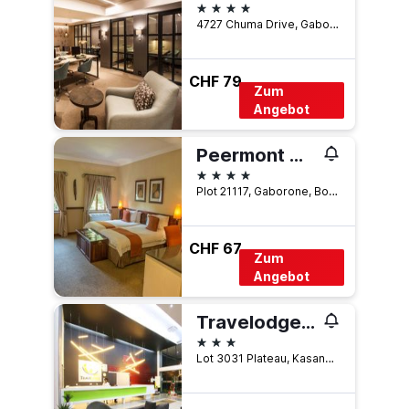
4 Sterne
4727 Chuma Drive, Gaborone, Botswana
CHF 79
Zum
Angebot
Peermont Mondior - Gaborone
4 Sterne
Plot 21117, Gaborone, Botswana
CHF 67
Zum
Angebot
Travelodge Kasane
3 Sterne
Lot 3031 Plateau, Kasane, Botswana