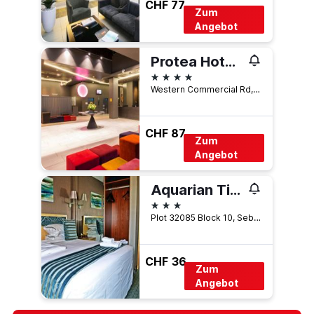
CHF 77
Zum
Angebot
Protea Hotel by Marriott Gaborone Masa Square
4 Sterne
Western Commercial Rd, Plot 54353, Gaborone, Botswana
CHF 87
Zum
Angebot
Aquarian Tide Hotel
3 Sterne
Plot 32085 Block 10, Sebele Mall, Gaborone, Botswana
CHF 36
Zum
Angebot