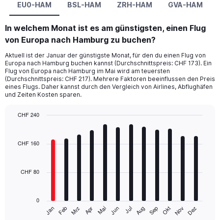
EU0-HAM
BSL-HAM
ZRH-HAM
GVA-HAM
In welchem Monat ist es am günstigsten, einen Flug
von Europa nach Hamburg zu buchen?
Aktuell ist der Januar der günstigste Monat, für den du einen Flug von
Europa nach Hamburg buchen kannst (Durchschnittspreis: CHF 173). Ein
Flug von Europa nach Hamburg im Mai wird am teuersten
(Durchschnittspreis: CHF 217). Mehrere Faktoren beeinflussen den Preis
eines Flugs. Daher kannst durch den Vergleich von Airlines, Abflughäfen
und Zeiten Kosten sparen.
CHF 240
Bar
Chart
graphic.
chart
with
CHF 160
12
bars.
CHF 80
The
chart
has
0
1
Jan
Apr
Jul
Okt
Mrz
Jun
Sep
Dez
Feb
Mai
Aug
Nov
X
End
of