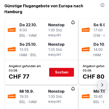
Günstige Flugangebote von Europa nach
Hamburg
Do 22.10.
Nonstop
So 6.9.
6:00
1:30 Std.
17:00
-
easyJet
-
BSL
HAM
GVA
HA
So 25.10.
Nonstop
Do 10.9.
12:55
1:25 Std.
14:00
-
easyJet
-
HAM
BSL
HAM
GV
Angebot gefunden am
Angebot gefunde
03.08.
05.08.
Suchen
CHF 77
CHF 80
Mi 16.9.
Nonstop
Mo 7.9.
19:35
1:30 Std.
19:40
-
easyJet
-
BSL
HAM
BSL
HA