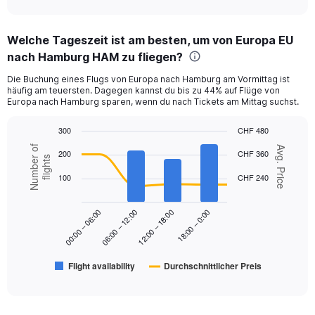
axis
interactive
displaying
chart
categories.
Welche Tageszeit ist am besten, um von Europa EU
Range:
nach Hamburg HAM zu fliegen?
12
categories.
Die Buchung eines Flugs von Europa nach Hamburg am Vormittag ist
The
häufig am teuersten. Dagegen kannst du bis zu 44% auf Flüge von
chart
Europa nach Hamburg sparen, wenn du nach Tickets am Mittag suchst.
has
1
300
CHF 480
Y
Combination
Chart
Number of
axis
Avg. Price
200
CHF 360
graphic.
chart
flights
displaying
with
values.
100
CHF 240
2
Range:
data
series.
0
18:00 – 0:00
00:00 – 06:00
06:00 – 12:00
12:00 – 18:00
to
The
240.
chart
has
Flight availability
Durchschnittlicher Preis
1
End
of
X
interactive
axis
chart
displaying