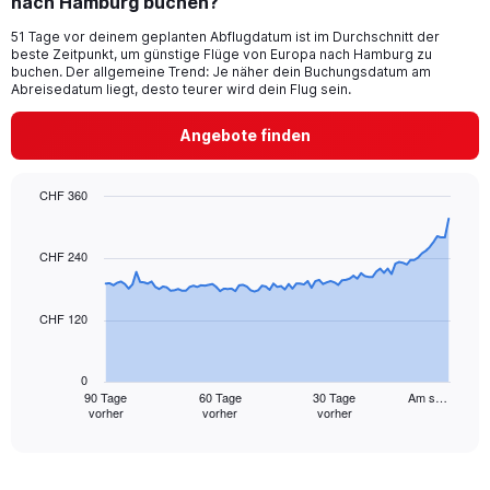
nach Hamburg buchen?
7
categories.
51 Tage vor deinem geplanten Abflugdatum ist im Durchschnitt der
The
beste Zeitpunkt, um günstige Flüge von Europa nach Hamburg zu
chart
buchen. Der allgemeine Trend: Je näher dein Buchungsdatum am
has
Abreisedatum liegt, desto teurer wird dein Flug sein.
1
Y
Angebote finden
axis
displaying
values.
CHF 360
Range:
Chart
Chart
0
graphic.
with
to
91
CHF 240
7.5.
data
points.
CHF 120
The
chart
has
0
1
90 Tage
60 Tage
30 Tage
Am s…
vorher
vorher
vorher
X
End
of
axis
interactive
displaying
chart
categories.