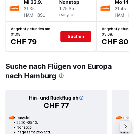
Mi 23.9.
Nonstop
Mo 14.9
21:35
1:25 Std.
21:45
-
easyJet
-
HAM
BSL
HAM
BS
Angebot gefunden am
Angebot gefunde
01.08.
05.08.
Suchen
CHF 79
CHF 80
Suche nach Flügen von Europa
nach Hamburg
Hin- und Rückflug ab
CHF 77
easyJet
easyJ
22.10.-25.10.
07.10.
Nonstop
Nons
Insgesamt 2:55 Std.
Insge