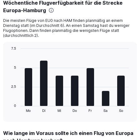
Wöchentliche Flugverfügbarkeit für die Strecke
categories.
Range:
Europa-Hamburg
6
Die meisten Flüge von EU0 nach HAM finden planmäßig an einem
categories.
Dienstag statt (im Durchschnitt 6). An einen Samstag hast du weniger
The
Flugoptionen. Dann finden planmäßig die wenigsten Flüge statt
chart
(durchschnittlich 2).
has
2
7.5
Y
Bar
Chart
axes
graphic.
chart
displaying
with
5
Avg.
7
Price
bars.
and
Number
2.5
The
of
chart
flights.
has
1
0
Mo
Di
Mi
Do
Fr
Sa
So
X
End
of
axis
interactive
displaying
chart
categories.
Wie lange im Voraus sollte ich einen Flug von Europa
Range: