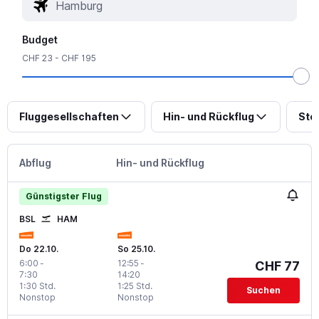
Budget
CHF 23 - CHF 195
Fluggesellschaften
Hin- und Rückflug
Sto
Abflug
Hin- und Rückflug
Günstigster Flug
BSL
HAM
Do 22.10.
So 25.10.
6:00
-
12:55
-
CHF 77
7:30
14:20
1:30 Std.
1:25 Std.
Suchen
Nonstop
Nonstop