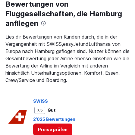
Range:
Bewertungen von
91
Fluggesellschaften, die Hamburg
categories.
The
anfliegen
chart
has
1
Lies dir Bewertungen von Kunden durch, die in der
Y
Vergangenheit mit SWISS,easyJetundLufthansa von
axis
Europa nach Hamburg geflogen sind. Nutzer können die
displaying
Gesamtbewertung jeder Airline ebenso einsehen wie die
values.
Range:
Bewertung der Airline im Vergleich mit anderen
0
hinsichtlich Unterhaltungsoptionen, Komfort, Essen,
to
Crew/Service und Boarding.
360.
SWISS
Gut
7.5
2’025 Bewertungen
Preise prüfen