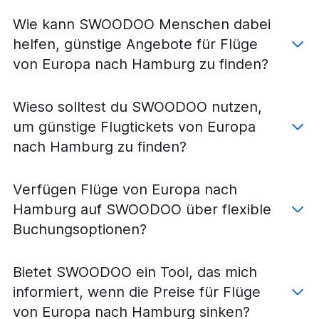
Flüge von Genf nach München
Wie kann SWOODOO Menschen dabei
Flüge von Basel nach Stuttgart
helfen, günstige Angebote für Flüge
Flüge von Zürich nach Frankfurt Hahn
von Europa nach Hamburg zu finden?
Flüge von Genf nach Frankfurt am Main
Flüge von Basel nach Köln
Wieso solltest du SWOODOO nutzen,
Flüge von Basel nach Hannover
um günstige Flugtickets von Europa
Flüge von Oakland nach München
nach Hamburg zu finden?
Flüge von Zürich nach München
Flüge von Genf nach Düsseldorf
Verfügen Flüge von Europa nach
Flüge von Basel nach Weeze, Niederrhein
Hamburg auf SWOODOO über flexible
Flüge von Zürich nach Dortmund
Buchungsoptionen?
Flüge von Zürich nach Dresden
Flüge von Genf nach Frankfurt Hahn
Bietet SWOODOO ein Tool, das mich
Flüge von Basel nach Frankfurt Hahn
informiert, wenn die Preise für Flüge
Flüge von Genf nach Köln
von Europa nach Hamburg sinken?
Flüge von Salta nach Frankfurt am Main