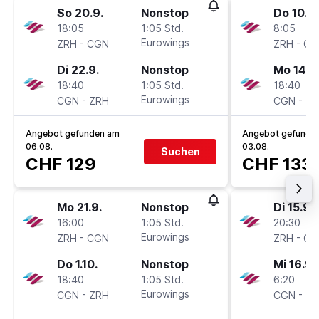
So 20.9.
Nonstop
Do 10.9.
18:05
1:05 Std.
8:05
-
Eurowings
-
ZRH
CGN
ZRH
CG
Di 22.9.
Nonstop
Mo 14.9
18:40
1:05 Std.
18:40
-
Eurowings
-
CGN
ZRH
CGN
ZR
Angebot gefunden am
Angebot gefunde
06.08.
03.08.
Suchen
CHF 129
CHF 133
Mo 21.9.
Nonstop
Di 15.9.
16:00
1:05 Std.
20:30
-
Eurowings
-
ZRH
CGN
ZRH
CG
Do 1.10.
Nonstop
Mi 16.9.
18:40
1:05 Std.
6:20
-
Eurowings
-
CGN
ZRH
CGN
ZR