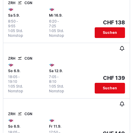
ZRH
CGN
Sa 5.9.
Mi 16.9.
8:50
-
6:20
-
CHF 138
9:55
7:25
1:05 Std.
1:05 Std.
Suchen
Nonstop
Nonstop
ZRH
CGN
So 6.9.
Sa 12.9.
18:05
-
7:05
-
CHF 139
19:10
8:10
1:05 Std.
1:05 Std.
Suchen
Nonstop
Nonstop
ZRH
CGN
So 6.9.
Fr 11.9.
18:05
-
17:50
-