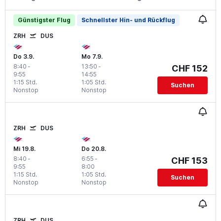
Günstigster Flug
Schnellster Hin- und Rückflug
ZRH
DUS
Do 3.9.
Mo 7.9.
8:40
-
13:50
-
CHF 152
9:55
14:55
1:15 Std.
1:05 Std.
Suchen
Nonstop
Nonstop
ZRH
DUS
Mi 19.8.
Do 20.8.
8:40
-
6:55
-
CHF 153
9:55
8:00
1:15 Std.
1:05 Std.
Suchen
Nonstop
Nonstop
ZRH
DUS