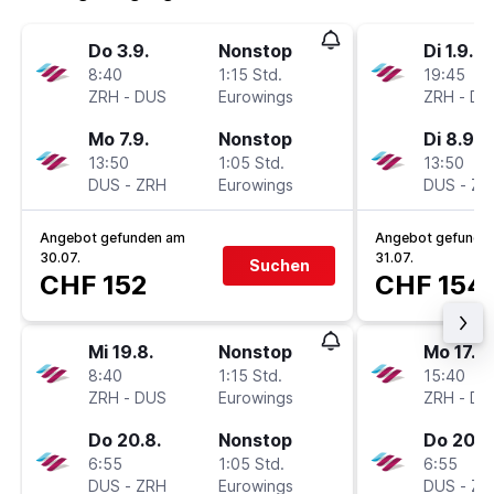
Do 3.9.
Nonstop
Di 1.9.
8:40
1:15 Std.
19:45
ZRH
-
DUS
Eurowings
ZRH
-
DU
Mo 7.9.
Nonstop
Di 8.9.
13:50
1:05 Std.
13:50
DUS
-
ZRH
Eurowings
DUS
-
ZR
Angebot gefunden am
Angebot gefunde
30.07.
31.07.
Suchen
CHF 152
CHF 154
Mi 19.8.
Nonstop
Mo 17.8.
8:40
1:15 Std.
15:40
ZRH
-
DUS
Eurowings
ZRH
-
DU
Do 20.8.
Nonstop
Do 20.8
6:55
1:05 Std.
6:55
DUS
-
ZRH
Eurowings
DUS
-
ZR