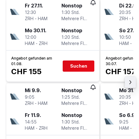
Fr 27.11.
Nonstop
Di 22.9.
12:30
1:30 Std.
20:35
ZRH
-
HAM
Mehrere Fluglinien
ZRH
-
HA
Mo 30.11.
Nonstop
So 27.9.
12:00
1:20 Std.
10:50
HAM
-
ZRH
Mehrere Fluglinien
HAM
-
ZR
Angebot gefunden am
Angebot gefunde
01.08.
30.07.
Suchen
CHF 155
CHF 157
Mi 9.9.
Nonstop
Mo 31.8.
9:05
1:25 Std.
20:35
ZRH
-
HAM
Mehrere Fluglinien
ZRH
-
HA
Fr 11.9.
Nonstop
So 6.9.
14:55
1:30 Std.
9:25
HAM
-
ZRH
Mehrere Fluglinien
HAM
-
ZR