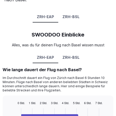
ZRH-EAP
ZRH-BSL
SWOODOO Einblicke
Alles, was du für deinen Flug nach Basel wissen musst
ZRH-EAP
ZRH-BSL
Wie lange dauert der Flug nach Basel?
Im Durchschnitt dauert ein Flug von Zürich nach Basel 6 Stunden 10
Minuten. Flüge nach Basel von anderen beliebten Städten in Schweiz
können unterschiedlich lange dauern. Hier sind einige Beispiele für
beliebte Strecken und ihre Flugzeiten.
0 Std.
1 Std.
2 Std.
3 Std.
4 Std.
5 Std.
6 Std.
7 Std.
Bar
Chart
graphic.
chart
with