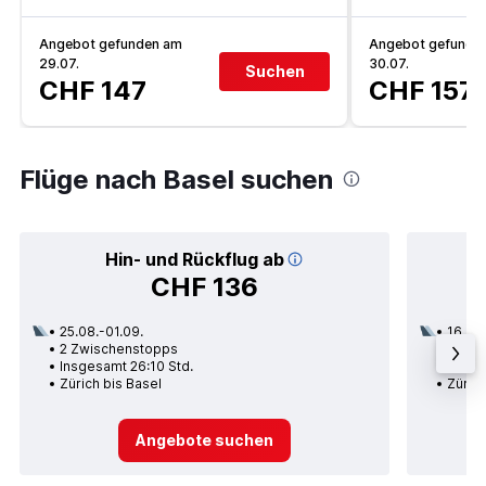
Angebot gefunden am
Angebot gefunde
29.07.
30.07.
Suchen
CHF 147
CHF 157
Flüge nach Basel suchen
Hin- und Rückflug ab
CHF 136
25.08.-01.09.
16.09.
2 Zwischenstopps
1 Zwi
Insgesamt 26:10 Std.
Insge
Zürich bis Basel
Zürich
Angebote suchen