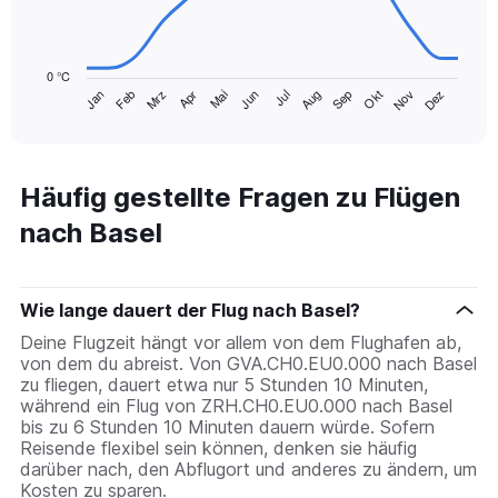
The
chart
0 °C
has
Mrz
Jun
Sep
Dez
Jan
Apr
Jul
Okt
Feb
Mai
Aug
Nov
1
End
of
X
interactive
axis
chart
displaying
categories.
Häufig gestellte Fragen zu Flügen
Range:
nach Basel
14
categories.
The
chart
Wie lange dauert der Flug nach Basel?
has
1
Deine Flugzeit hängt vor allem von dem Flughafen ab,
Y
von dem du abreist. Von GVA.CH0.EU0.000 nach Basel
axis
zu fliegen, dauert etwa nur 5 Stunden 10 Minuten,
displaying
während ein Flug von ZRH.CH0.EU0.000 nach Basel
values.
bis zu 6 Stunden 10 Minuten dauern würde. Sofern
Range:
Reisende flexibel sein können, denken sie häufig
0
darüber nach, den Abflugort und anderes zu ändern, um
to
Kosten zu sparen.