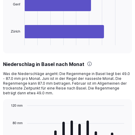
2
Genf
bars.
The
chart
has
Zürich
1
X
End
of
axis
interactive
displaying
chart
categories.
Niederschlag in Basel nach Monat
Range:
2
Was die Niederschläge angeht: Die Regenmenge in Basel liegt bei 49.0
categories.
- 87.0 mm pro Monat. Juni ist in der Regel der nasseste Monat. Die
The
Regenmenge kann 87.0 mm betragen. Februar ist im Allgemeinen der
chart
trockenste Zeitpunkt für eine Reise nach Basel. Die Regenmenge
beträgt dann etwa 49.0 mm.
has
1
Y
120 mm
axis
Bar
Chart
displaying
graphic.
chart
with
values.
80 mm
12
Range:
bars.
0