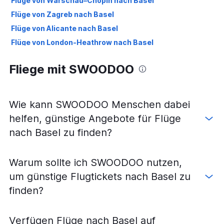
Flüge von Warschau–Chopin nach Basel
Flüge von Zagreb nach Basel
Flüge von Alicante nach Basel
Flüge von London-Heathrow nach Basel
Flüge von Porto nach Basel
Fliege mit SWOODOO
Flüge von Antalya nach Basel
Flüge von Amsterdam nach Basel
Flüge von Wien nach Basel
Wie kann SWOODOO Menschen dabei
helfen, günstige Angebote für Flüge
nach Basel zu finden?
Warum sollte ich SWOODOO nutzen,
um günstige Flugtickets nach Basel zu
finden?
Verfügen Flüge nach Basel auf