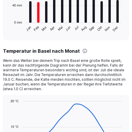
to
40 mm
The
420.
chart
has
0 mm
1
Mrz
Jun
Sep
Dez
Jan
Apr
Jul
Okt
Feb
Mai
Aug
Nov
X
End
of
axis
interactive
displaying
chart
categories.
Temperatur in Basel nach Monat
Range:
12
Wenn das Wetter bei deinem Trip nach Basel eine große Rolle spielt,
categories.
kann dir das nachfolgende Diagramm bei der Planung helfen. Falls dir
The
wärmere Temperaturen besonders wichtig sind, ist der Juli die ideale
chart
Reisezeit im Jahr. Die Temperaturen erreichen dann durchschnittlich
19.0 C. Reisende, die Kälte meiden möchten, sollten möglichst nicht im
has
Januar buchen, wenn die Temperaturen in der Regel ihre Tiefstwerte
1
(etwa 1.0 C) erreichen.
Y
axis
20 °C
displaying
Line
values.
Chart
graphic.
chart
Range:
with
0
14
to
data
10 °C
120.
points.