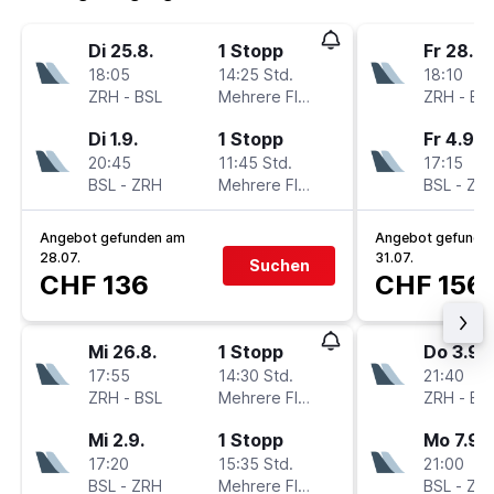
Di 25.8.
1 Stopp
Fr 28.8.
18:05
14:25 Std.
18:10
ZRH
-
BSL
Mehrere Fluglinien
ZRH
-
BS
Di 1.9.
1 Stopp
Fr 4.9.
20:45
11:45 Std.
17:15
BSL
-
ZRH
Mehrere Fluglinien
BSL
-
ZR
Angebot gefunden am
Angebot gefunde
28.07.
31.07.
Suchen
CHF 136
CHF 156
Mi 26.8.
1 Stopp
Do 3.9.
17:55
14:30 Std.
21:40
ZRH
-
BSL
Mehrere Fluglinien
ZRH
-
BS
Mi 2.9.
1 Stopp
Mo 7.9.
17:20
15:35 Std.
21:00
BSL
-
ZRH
Mehrere Fluglinien
BSL
-
ZR