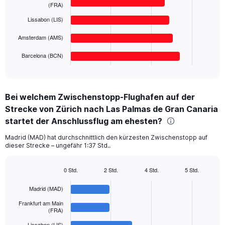
bars.
(FRA)
0
to
Lissabon (LIS)
The
500.
chart
Amsterdam (AMS)
has
1
Barcelona (BCN)
X
End
of
axis
interactive
displaying
chart
categories.
Bei welchem Zwischenstopp-Flughafen auf der
Range:
Strecke von Zürich nach Las Palmas de Gran Canaria
5
categories.
startet der Anschlussflug am ehesten?
The
chart
Madrid (MAD) hat durchschnittlich den kürzesten Zwischenstopp auf
dieser Strecke – ungefähr 1:37 Std..
has
1
Y
0 Std.
2 Std.
4 Std.
5 Std.
axis
Bar
Chart
displaying
graphic.
chart
Madrid (MAD)
with
values.
5
Frankfurt am Main
Range:
bars.
(FRA)
0
to
Lissabon (LIS)