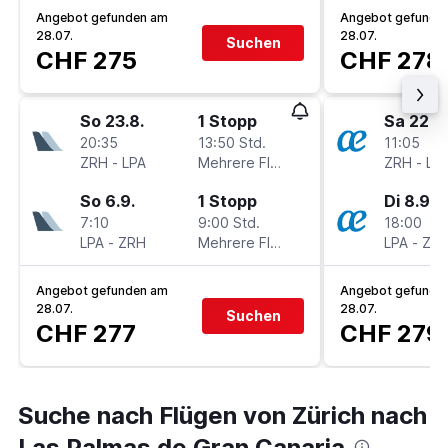
Angebot gefunden am
Angebot gefunde
28.07.
28.07.
Suchen
CHF 275
CHF 278
So 23.8.
1 Stopp
Sa 22.8.
20:35
13:50 Std.
11:05
ZRH
-
LPA
Mehrere Fluglinien
ZRH
-
LP
So 6.9.
1 Stopp
Di 8.9.
7:10
9:00 Std.
18:00
LPA
-
ZRH
Mehrere Fluglinien
LPA
-
ZR
Angebot gefunden am
Angebot gefunde
28.07.
28.07.
Suchen
CHF 277
CHF 279
Suche nach Flügen von Zürich nach
Las Palmas de Gran Canaria