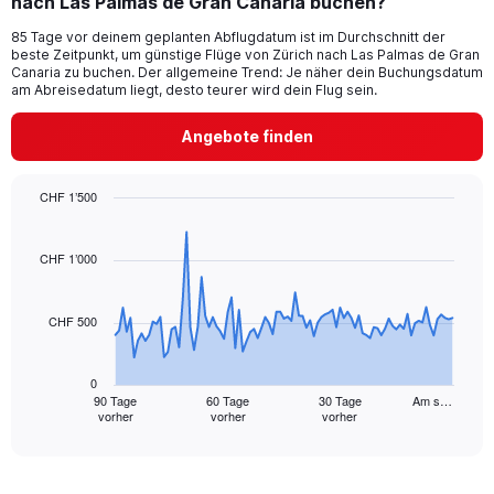
nach Las Palmas de Gran Canaria buchen?
1
categories.
85 Tage vor deinem geplanten Abflugdatum ist im Durchschnitt der
The
beste Zeitpunkt, um günstige Flüge von Zürich nach Las Palmas de Gran
chart
Canaria zu buchen. Der allgemeine Trend: Je näher dein Buchungsdatum
has
am Abreisedatum liegt, desto teurer wird dein Flug sein.
1
Y
Angebote finden
axis
displaying
values.
CHF 1’500
Range:
Chart
Chart
0
graphic.
with
to
91
CHF 1’000
24.
data
points.
CHF 500
The
chart
has
0
1
90 Tage
60 Tage
30 Tage
Am s…
vorher
vorher
vorher
X
End
of
axis
interactive
displaying
chart
categories.