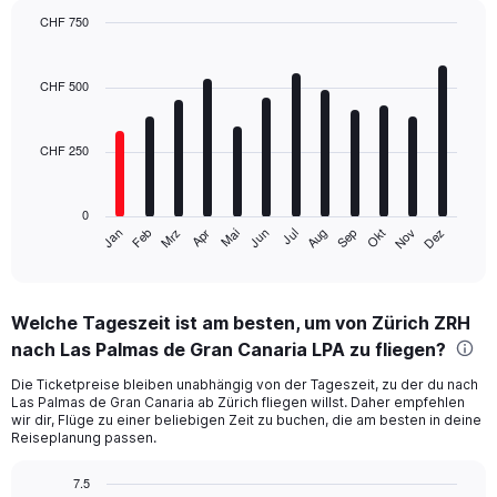
CHF 750
Bar
Chart
graphic.
chart
with
CHF 500
12
bars.
CHF 250
The
chart
has
0
1
Jan
Apr
Jul
Okt
Mrz
Jun
Sep
Dez
Feb
Mai
Aug
Nov
X
End
of
axis
interactive
displaying
chart
categories.
Welche Tageszeit ist am besten, um von Zürich ZRH
Range:
nach Las Palmas de Gran Canaria LPA zu fliegen?
12
categories.
Die Ticketpreise bleiben unabhängig von der Tageszeit, zu der du nach
The
Las Palmas de Gran Canaria ab Zürich fliegen willst. Daher empfehlen
chart
wir dir, Flüge zu einer beliebigen Zeit zu buchen, die am besten in deine
has
Reiseplanung passen.
1
Y
7.5