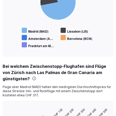
slices.
Madrid (MAD)
Lissabon (LIS)
Amsterdam (A…
Barcelona (BCN)
Frankfurt am M…
End
of
interactive
chart
Bei welchem Zwischenstopp-Flughafen sind Flüge
von Zürich nach Las Palmas de Gran Canaria am
günstigsten?
Flüge über Madrid (MAD) hatten den niedrigsten Durchschnittspreis für
diese Strecke: Hin- und Rückflüge mit einem Zwischenstopp dort
kosteten etwa CHF 317.
CHF 200
CHF 400
CHF 100
CHF 300
CHF 500
Bar
Chart
graphic.
chart