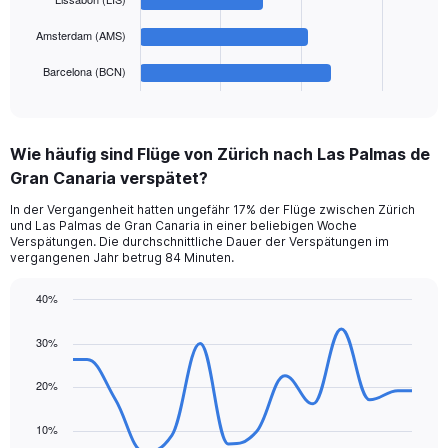
The
600.
chart
Amsterdam (AMS)
has
1
Barcelona (BCN)
X
End
of
axis
interactive
displaying
chart
categories.
Wie häufig sind Flüge von Zürich nach Las Palmas de
Range:
Gran Canaria verspätet?
5
categories.
In der Vergangenheit hatten ungefähr 17% der Flüge zwischen Zürich
The
und Las Palmas de Gran Canaria in einer beliebigen Woche
chart
Verspätungen. Die durchschnittliche Dauer der Verspätungen im
has
vergangenen Jahr betrug 84 Minuten.
1
Y
40%
axis
Line
Chart
displaying
graphic.
chart
30%
values.
with
Range:
14
data
20%
0
points.
to
300.
10%
The