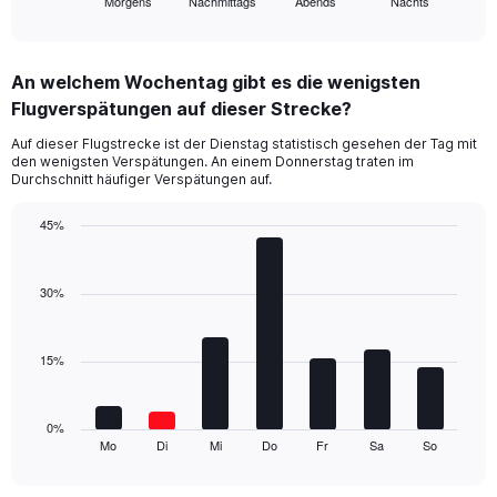
Morgens
Nachmittags
Abends
Nachts
X
End
of
axis
interactive
displaying
chart
categories.
An welchem Wochentag gibt es die wenigsten
Range:
Flugverspätungen auf dieser Strecke?
4
categories.
Auf dieser Flugstrecke ist der Dienstag statistisch gesehen der Tag mit
The
den wenigsten Verspätungen. An einem Donnerstag traten im
chart
Durchschnitt häufiger Verspätungen auf.
has
1
45%
Y
Bar
Chart
axis
graphic.
chart
displaying
with
30%
values.
7
Range:
bars.
0
15%
to
The
45.
chart
has
1
0%
Mo
Di
Mi
Do
Fr
Sa
So
X
End
of
axis
interactive
displaying
chart