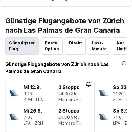
Günstige Flugangebote von Zürich
nach Las Palmas de Gran Canaria
Günstigster
Beste
Direkt
Last-
Nur
Flug
Option
Minute
Hinflug
Günstige Flugangebote von Zürich nach Las
Palmas de Gran Canaria
Mi 12.8.
2 Stopps
Sa 22.8.
9:15
24:00 Std.
21:20
ZRH
-
LPA
Mehrere Fluglinien
ZRH
-
LP
Mi 26.8.
2 Stopps
So 6.9.
7:05
26:00 Std.
7:10
LPA
-
ZRH
Mehrere Fluglinien
LPA
-
ZR