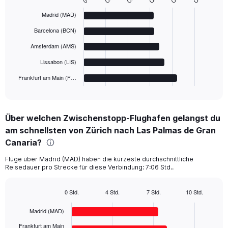
0
with
Madrid (MAD)
5
bars.
Barcelona (BCN)
The
Amsterdam (AMS)
chart
Lissabon (LIS)
has
1
Frankfurt am Main (F…
X
End
of
axis
interactive
displaying
chart
categories.
Über welchen Zwischenstopp-Flughafen gelangst du
Range:
am schnellsten von Zürich nach Las Palmas de Gran
5
categories.
Canaria?
The
chart
Flüge über Madrid (MAD) haben die kürzeste durchschnittliche
Reisedauer pro Strecke für diese Verbindung: 7:06 Std..
has
1
Y
0 Std.
4 Std.
7 Std.
10 Std.
axis
Bar
Chart
displaying
graphic.
chart
Madrid (MAD)
with
values.
5
Frankfurt am Main
Range: