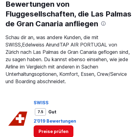
Range:
Bewertungen von
91
Fluggesellschaften, die Las Palmas
categories.
The
de Gran Canaria anfliegen
chart
has
1
Schau dir an, was andere Kunden, die mit
Y
SWISS,Edelweiss AirundTAP AIR PORTUGAL von
axis
Zürich nach Las Palmas de Gran Canaria geflogen sind,
displaying
zu sagen haben. Du kannst ebenso einsehen, wie jede
values.
Range:
Airline im Vergleich mit anderen in Sachen
0
Unterhaltungsoptionen, Komfort, Essen, Crew/Service
to
und Boarding abschneidet.
1500.
SWISS
Gut
7.5
2’019 Bewertungen
Preise prüfen