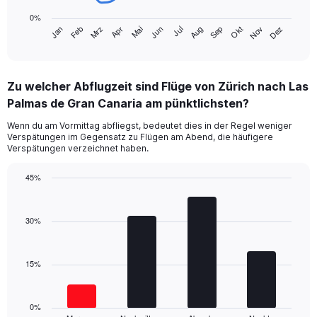
chart
0%
has
Jan
Feb
Mrz
Apr
Mai
Jun
Jul
Aug
Sep
Okt
Nov
Dez
1
End
of
X
interactive
axis
chart
displaying
Zu welcher Abflugzeit sind Flüge von Zürich nach Las
categories.
Range:
Palmas de Gran Canaria am pünktlichsten?
14
Wenn du am Vormittag abfliegst, bedeutet dies in der Regel weniger
categories.
Verspätungen im Gegensatz zu Flügen am Abend, die häufigere
The
Verspätungen verzeichnet haben.
chart
has
45%
1
Bar
Y
Chart
graphic.
chart
axis
with
30%
displaying
4
values.
bars.
Range:
0
15%
The
to
chart
40.
has
1
0%