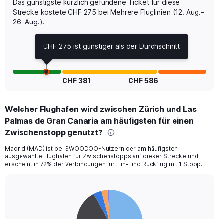
Das günstigste kürzlich gefundene Ticket für diese
Number
of
Strecke kostete CHF 275 bei Mehrere Fluglinien (12. Aug.–
flights.
26. Aug.).
Range:
0
CHF 275 ist günstiger als der Durchschnitt
to
7.5.
CHF 381
CHF 586
Welcher Flughafen wird zwischen Zürich und Las
Palmas de Gran Canaria am häufigsten für einen
Zwischenstopp genutzt?
Madrid (MAD) ist bei SWOODOO-Nutzern der am häufigsten
ausgewählte Flughafen für Zwischenstopps auf dieser Strecke und
erscheint in 72% der Verbindungen für Hin- und Rückflug mit 1 Stopp.
Pie
Chart
graphic.
chart
with
5