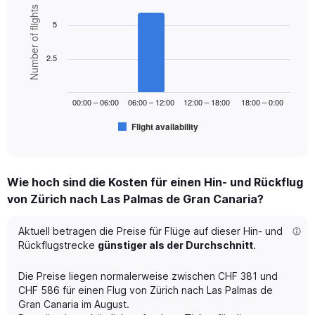
axis
Bar
Chart
Number of flights
displaying
graphic.
chart
5
values.
with
Range:
6
bars.
0
2.5
to
The
750.
chart
00:00 – 06:00
06:00 – 12:00
12:00 – 18:00
18:00 – 0:00
has
1
Flight availability
X
End
of
axis
interactive
displaying
chart
categories.
Wie hoch sind die Kosten für einen Hin- und Rückflug
Range:
von Zürich nach Las Palmas de Gran Canaria?
6
categories.
The
Aktuell betragen die Preise für Flüge auf dieser Hin- und
chart
Rückflugstrecke
günstiger als der Durchschnitt
.
has
1
Die Preise liegen normalerweise zwischen CHF 381 und
Y
CHF 586 für einen Flug von Zürich nach Las Palmas de
axis
Gran Canaria im August.
displaying