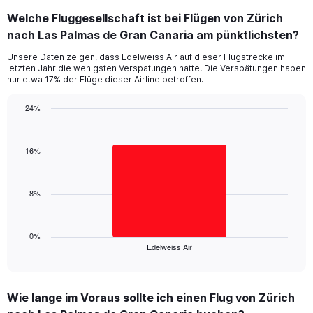
categories.
Welche Fluggesellschaft ist bei Flügen von Zürich
Range:
nach Las Palmas de Gran Canaria am pünktlichsten?
7
categories.
Unsere Daten zeigen, dass Edelweiss Air auf dieser Flugstrecke im
The
letzten Jahr die wenigsten Verspätungen hatte. Die Verspätungen haben
chart
nur etwa 17% der Flüge dieser Airline betroffen.
has
1
24%
Y
Bar
Chart
axis
graphic.
chart
displaying
with
16%
values.
1
Range:
bar.
0
8%
to
The
45.
chart
has
1
0%
Edelweiss Air
X
End
of
axis
interactive
displaying
chart
categories.
Wie lange im Voraus sollte ich einen Flug von Zürich
Range: