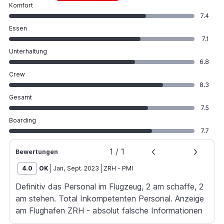
Komfort
7.4
Essen
7.1
Unterhaltung
6.8
Crew
8.3
Gesamt
7.5
Boarding
7.7
1
/
1
Bewertungen
4.0
OK
Jan
,
Sept. 2023
ZRH
-
PMI
Definitiv das Personal im Flugzeug, 2 am schaffe, 2
am stehen. Total Inkompetenten Personal. Anzeige
am Flughafen ZRH - absolut falsche Informationen
in der Lounge und bei der Tafel in der öffentliche