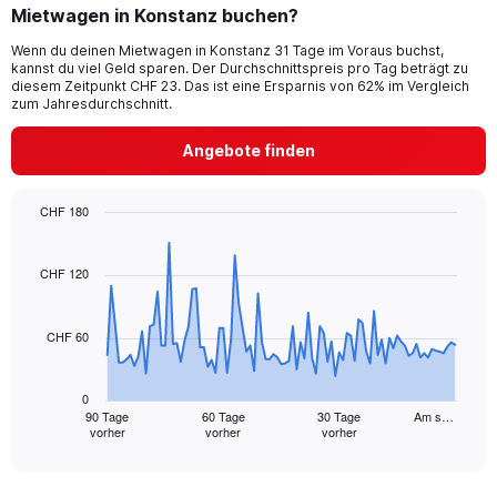
Mietwagen in Konstanz buchen?
Wenn du deinen Mietwagen in Konstanz 31 Tage im Voraus buchst,
kannst du viel Geld sparen. Der Durchschnittspreis pro Tag beträgt zu
diesem Zeitpunkt CHF 23. Das ist eine Ersparnis von 62% im Vergleich
zum Jahresdurchschnitt.
Angebote finden
CHF 180
Chart
Chart
graphic.
with
91
CHF 120
data
points.
CHF 60
The
chart
has
0
1
90 Tage
60 Tage
30 Tage
Am s…
vorher
vorher
vorher
X
End
of
axis
interactive
displaying
chart