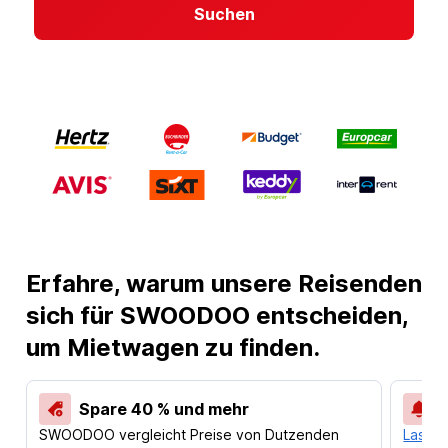
Suchen
Erfahre, warum unsere Reisenden
sich für SWOODOO entscheiden,
um Mietwagen zu finden.
Spare 40 % und mehr
SWOODOO vergleicht Preise von Dutzenden
Lass d