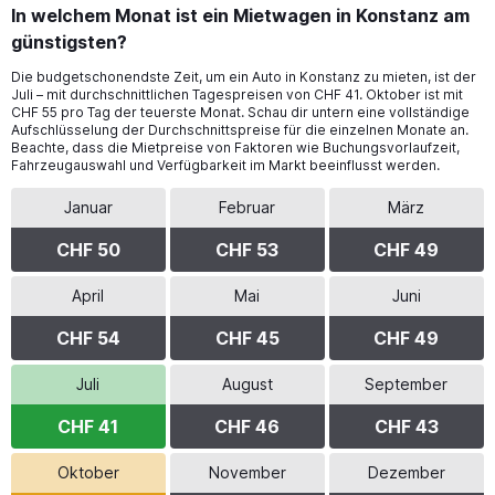
In welchem Monat ist ein Mietwagen in Konstanz am
günstigsten?
Die budgetschonendste Zeit, um ein Auto in Konstanz zu mieten, ist der
Juli – mit durchschnittlichen Tagespreisen von CHF 41. Oktober ist mit
CHF 55 pro Tag der teuerste Monat. Schau dir untern eine vollständige
Aufschlüsselung der Durchschnittspreise für die einzelnen Monate an.
Beachte, dass die Mietpreise von Faktoren wie Buchungsvorlaufzeit,
Fahrzeugauswahl und Verfügbarkeit im Markt beeinflusst werden.
Januar
Februar
März
CHF 50
CHF 53
CHF 49
April
Mai
Juni
CHF 54
CHF 45
CHF 49
Juli
August
September
CHF 41
CHF 46
CHF 43
Oktober
November
Dezember