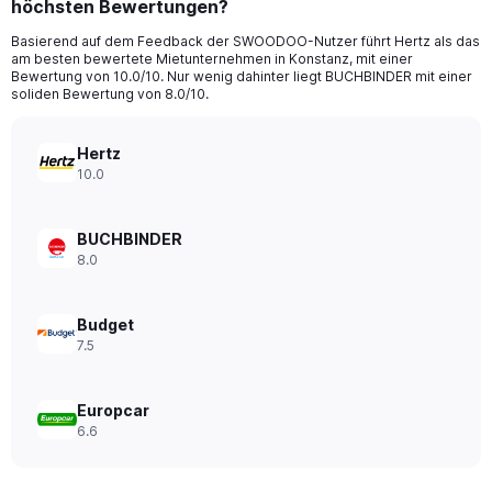
höchsten Bewertungen?
4
categories.
Basierend auf dem Feedback der SWOODOO-Nutzer führt Hertz als das
The
am besten bewertete Mietunternehmen in Konstanz, mit einer
chart
Bewertung von 10.0/10. Nur wenig dahinter liegt BUCHBINDER mit einer
has
soliden Bewertung von 8.0/10.
1
Y
axis
Hertz
displaying
10.0
values.
Range:
0
BUCHBINDER
to
8.0
32.
Budget
7.5
Europcar
6.6