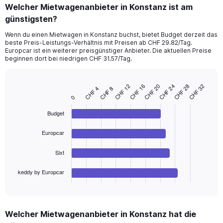
categories.
Welcher Mietwagenanbieter in Konstanz ist am
Range:
günstigsten?
91
categories.
Wenn du einen Mietwagen in Konstanz buchst, bietet Budget derzeit das
The
beste Preis-Leistungs-Verhältnis mit Preisen ab CHF 29.82/Tag.
chart
Europcar ist ein weiterer preisgünstiger Anbieter. Die aktuellen Preise
has
beginnen dort bei niedrigen CHF 31.57/Tag.
1
Y
axis
CHF 20
CHF 24
CHF 28
CHF 32
CHF 12
CHF 16
CHF 4
CHF 8
Bar
Chart
displaying
0
graphic.
chart
values.
with
Range:
Budget
4
bars.
0
to
Europcar
The
180.
chart
Sixt
has
1
keddy by Europcar
X
End
of
axis
interactive
displaying
chart
categories.
Welcher Mietwagenanbieter in Konstanz hat die
Range: