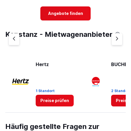
categories.
Range:
5
Angebote finden
categories.
The
chart
Konstanz - Mietwagenanbieter
has
1
Y
axis
displaying
values.
Hertz
BUCHBI
Range:
0
to
30.
1 Standort
2 Standor
Preise prüfen
Preise
Häufig gestellte Fragen zur