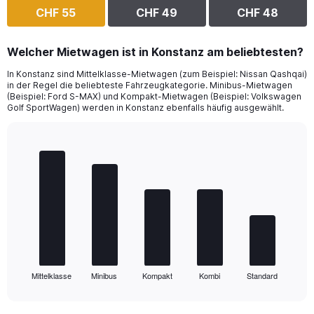
CHF 55
CHF 49
CHF 48
Welcher Mietwagen ist in Konstanz am beliebtesten?
In Konstanz sind Mittelklasse-Mietwagen (zum Beispiel: Nissan Qashqai)
in der Regel die beliebteste Fahrzeugkategorie. Minibus-Mietwagen
(Beispiel: Ford S-MAX) und Kompakt-Mietwagen (Beispiel: Volkswagen
Golf SportWagen) werden in Konstanz ebenfalls häufig ausgewählt.
Bar
Chart
graphic.
chart
with
5
bars.
The
chart
has
1
Mittelklasse
Minibus
Kompakt
Kombi
Standard
X
End
of
axis
interactive
displaying
chart