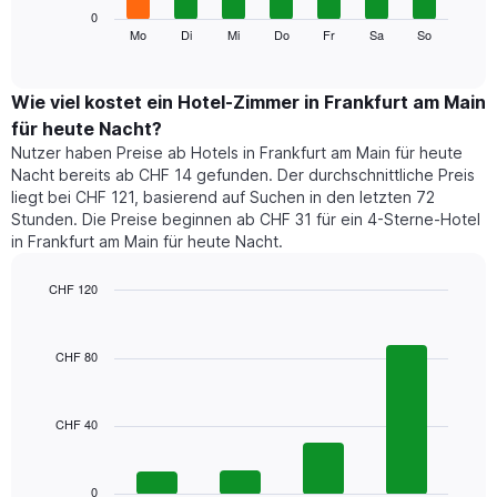
Das
0
Monate
folgende
Mo
Di
Mi
Do
Fr
Sa
So
End
anzeigt.
of
Diagramm
Das
interactive
zeigt
chart
Diagramm
den
Wie viel kostet ein Hotel-Zimmer in Frankfurt am Main
hat
durchschnittlichen
1
für heute Nacht?
Preis
Y-
Nutzer haben Preise ab Hotels in Frankfurt am Main für heute
eines
Achse,
Nacht bereits ab CHF 14 gefunden. Der durchschnittliche Preis
Zimmers
die
liegt bei CHF 121, basierend auf Suchen in den letzten 72
für
den
Stunden. Die Preise beginnen ab CHF 31 für ein 4-Sterne-Hotel
den
durchschnittlichen
in Frankfurt am Main für heute Nacht.
jeweiligen
Zimmerpreis
Wochentag.
anzeigt.
Das
CHF 120
Diagramm
Bar
Chart
hat
graphic.
chart
1
with
CHF 80
4
X-
bars.
Achse,
die
CHF 40
Das
die
folgende
Wochentage
Diagramm
anzeigt.
zeigt
0