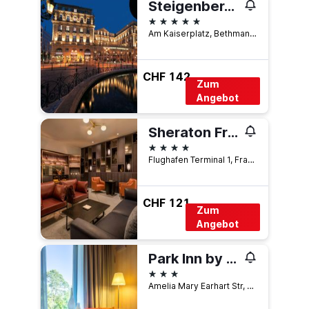
Steigenberger Icon Frankfurter Hof
5 Sterne
Am Kaiserplatz, Bethmannstraße 33, Frankfurt am Main, Hessen, Deutschland
CHF 142
Zum
Angebot
Sheraton Frankfurt Airport Hotel and Conference Center
4 Sterne
Flughafen Terminal 1, Frankfurt am Main, Hessen, Deutschland
CHF 121
Zum
Angebot
Park Inn by Radisson Frankfurt Airport
3 Sterne
Amelia Mary Earhart Str, 10, Frankfurt am Main, Hessen, Deutschland