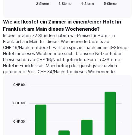
Das
2-Sterne
3-Sterne
4-Sterne
5-Sterne
den
End
Diagramm
of
durchschnittlichen
hat
interactive
Zimmerpreis,
chart
1
der
Wie viel kostet ein Zimmer in einem/einer Hotel in
Y-
für
Achse,
Frankfurt am Main dieses Wochenende?
heute
die
In den letzten 72 Stunden haben wir Preise für Hotels in
Nacht
den
Frankfurt am Main für dieses Wochenende bereits ab
in
durchschnittlichen
CHF 19/Nacht entdeckt. Falls du speziell nach einem 3-Sterne-
den
Zimmerpreis
Hotel für dieses Wochenende suchst: Unsere Nutzer haben
letzten
anzeigt.
Preise schon ab CHF 16/Nacht gefunden. Für ein 4-Sterne-
3
Hotel in Frankfurt am Main betrug der günstigste kürzlich
Tagen
gefundene Preis CHF 34/Nacht für dieses Wochenende.
gefunden
wurde,
aggregiert
CHF 90
nach
Bar
Chart
Sternebewertung.
graphic.
chart
with
Das
CHF 60
4
Diagramm
bars.
hat
1
CHF 30
Das
X-
folgende
Achse,
Diagramm