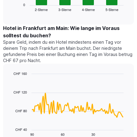
die
zeigt
0
die
2-Sterne
3-Sterne
4-Sterne
5-Sterne
den
End
Hotelkategorien
of
durchschnittlichen
nach
interactive
Zimmerpreis
chart
Sternen
für
Hotel in Frankfurt am Main: Wie lange im Voraus
anzeigt
dieses
solltest du buchen?
Das
Wochenende
Diagramm
Spare Geld, indem du ein Hotel mindestens einen Tag vor
in
hat
deinem Trip nach Frankfurt am Main buchst. Der niedrigste
den
1
gefundene Preis bei einer Buchung einen Tag im Voraus betrug
letzten
Y-
CHF 67 pro Nacht.
3
Achse,
Tagen,
die
CHF 160
aggregiert
den
nach
Line
Chart
durchschnittlichen
graphic.
chart
Sternebewertung.
Zimmerpreis
with
Das
CHF 120
für
90
Diagramm
heute
data
hat
points.
Nacht
1
in
CHF 80
X-
Das
den
Achse,
folgende
letzten
die
Diagramm
3
CHF 40
die
zeigt,
Tagen
90
60
30
End