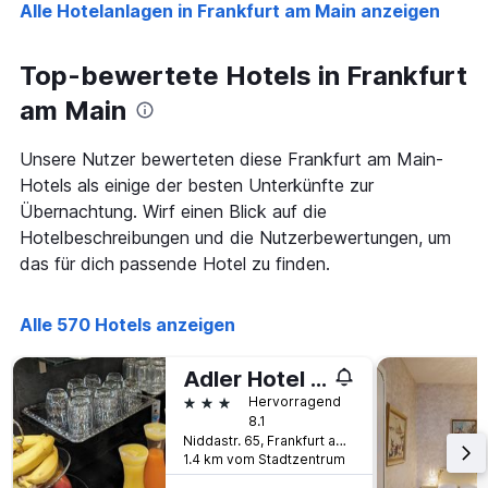
Alle Hotelanlagen in Frankfurt am Main anzeigen
gefunden
vor
wurde.
dem
Aufenthalt
Top-bewertete Hotels in Frankfurt
anzeigt
Das
am Main
Diagramm
hat
Unsere Nutzer bewerteten diese Frankfurt am Main-
1
Y-
Hotels als einige der besten Unterkünfte zur
Achse,
Übernachtung. Wirf einen Blick auf die
die
Hotelbeschreibungen und die Nutzerbewertungen, um
den
das für dich passende Hotel zu finden.
durchschnittlichen
Zimmerpreis
anzeigt
Alle 570 Hotels anzeigen
Adler Hotel Frankfurt
3 Sterne
Hervorragend
8.1
Niddastr. 65, Frankfurt am Main, Hessen, Deutschland
1.4 km vom Stadtzentrum