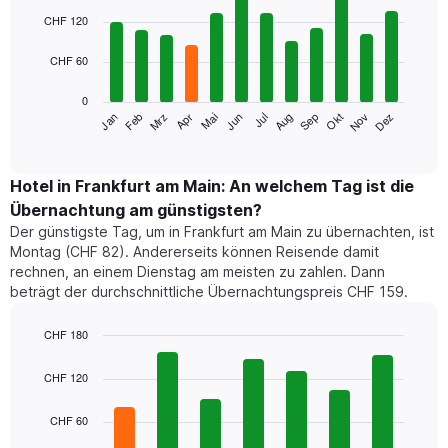
Bar
Chart
graphic.
chart
CHF 120
with
12
CHF 60
bars.
0
Das
Mrz
Jun
Sep
Dez
Jan
Apr
Jul
Okt
Feb
Mai
Aug
Nov
folgende
End
of
Diagramm
interactive
zeigt
chart
den
Hotel in Frankfurt am Main: An welchem Tag ist die
durchschnittlichen
Übernachtung am günstigsten?
Zimmerpreis
Der günstigste Tag, um in Frankfurt am Main zu übernachten, ist
im
Montag (CHF 82). Andererseits können Reisende damit
jeweiligen
rechnen, an einem Dienstag am meisten zu zahlen. Dann
Monat
beträgt der durchschnittliche Übernachtungspreis CHF 159.
an.
Das
Diagramm
CHF 180
hat
Bar
Chart
1
graphic.
chart
CHF 120
with
X-
7
Achse,
CHF 60
bars.
die
die