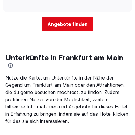
Hotelkategorien
of
wie
anzeigt.
interactive
nach
sich
chart
Sternen
der
anzeigt
Preis
Das
Angebote finden
für
Diagramm
ein
hat
Zimmer
1
ändert,
Y-
je
Achse,
näher
Unterkünfte in Frankfurt am Main
die
das
den
Aufenthaltsdatum
durchschnittlichen
rückt.
Zimmerpreis
Das
Nutze die Karte, um Unterkünfte in der Nähe der
an
Diagramm
Gegend um Frankfurt am Main oder den Attraktionen,
diesem
hat
die du gerne besuchen möchtest, zu finden. Zudem
Wochenende
1
anzeigt,
profitieren Nutzer von der Möglichkeit, weitere
X-
der
Achse,
hilfreiche Informationen und Angebote für dieses Hotel
in
die
in Erfahrung zu bringen, indem sie auf das Hotel klicken,
den
die
für das sie sich interessieren.
letzten
Anzahl
3
der
Tagen
Tage