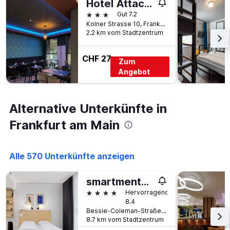
Hotel Attaché
3 Sterne
Gut 7.2
Kolner Strasse 10, Frankfurt Am Main, Frankfurt am Main, Hessen, Deutschland
2.2 km vom Stadtzentrum
CHF 27
Zum
Angebot
Alternative Unterkünfte in
Frankfurt am Main
Alle 570 Unterkünfte anzeigen
smartments Frankfurt Airport
4 Sterne
Hervorragend
8.4
Bessie-Coleman-Straße 12, Frankfurt am Main, Hessen, Deutschland
8.7 km vom Stadtzentrum