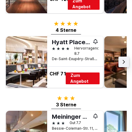
Zum
Angebot
4 Sterne
4 Sterne
Hyatt Place Frankfurt Airport
4 Sterne
Hervorragend
8.7
De-Saint-Exupéry-Straße 4, Frankfurt am Main, Hessen, Deutschland
CHF 71
Zum
Angebot
3 Sterne
3 Sterne
Meininger Hotel Frankfurt Main / Airport
3 Sterne
Gut 7.7
Bessie-Coleman-Str. 11, Frankfurt am Main, Hessen, Deutschland