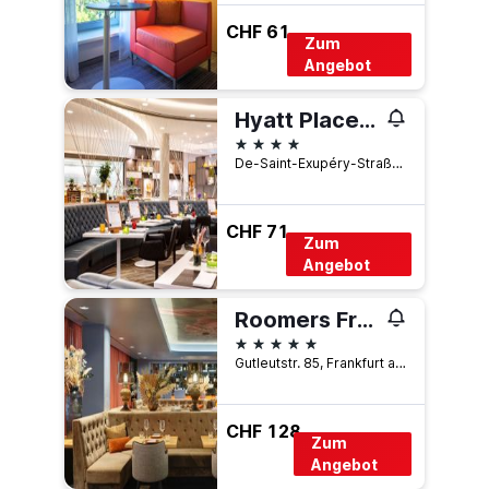
CHF 61
Zum
Angebot
Hyatt Place Frankfurt Airport
4 Sterne
De-Saint-Exupéry-Straße 4, Frankfurt am Main, Hessen, Deutschland
CHF 71
Zum
Angebot
Roomers Frankfurt, Autograph Collection
5 Sterne
Gutleutstr. 85, Frankfurt am Main, Hessen, Deutschland
CHF 128
Zum
Angebot