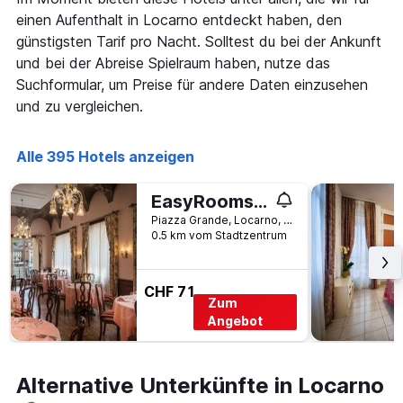
wurde.
dem
einen Aufenthalt in Locarno entdeckt haben, den
Aufenthalt
günstigsten Tarif pro Nacht. Solltest du bei der Ankunft
anzeigt
und bei der Abreise Spielraum haben, nutze das
Das
Diagramm
Suchformular, um Preise für andere Daten einzusehen
hat
und zu vergleichen.
1
Y-
Achse,
Alle 395 Hotels anzeigen
die
den
EasyRooms dell'Angelo
durchschnittlichen
Zimmerpreis
Piazza Grande, Locarno, Ticino, Schweiz
anzeigt
0.5 km vom Stadtzentrum
CHF 71
Zum
Angebot
Alternative Unterkünfte in Locarno