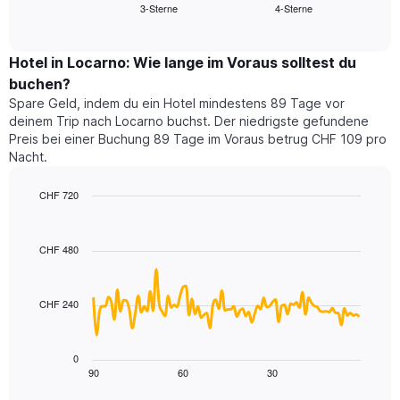
3-Sterne
4-Sterne
den
End
Hotelkategorien
of
durchschnittlichen
nach
interactive
Zimmerpreis
chart
Sternen
für
Hotel in Locarno: Wie lange im Voraus solltest du
anzeigt
dieses
buchen?
Das
Wochenende
Diagramm
Spare Geld, indem du ein Hotel mindestens 89 Tage vor
in
hat
deinem Trip nach Locarno buchst. Der niedrigste gefundene
den
1
Preis bei einer Buchung 89 Tage im Voraus betrug CHF 109 pro
letzten
Y-
Nacht.
3
Achse,
Tagen,
die
CHF 720
aggregiert
den
nach
Line
Chart
durchschnittlichen
graphic.
chart
Sternebewertung.
Zimmerpreis
with
Das
CHF 480
für
90
Diagramm
heute
data
hat
points.
Nacht
1
in
CHF 240
X-
Das
den
Achse,
folgende
letzten
die
Diagramm
3
0
die
zeigt,
Tagen
90
60
30
End
Hotelkategorien
of
wie
anzeigt.
interactive