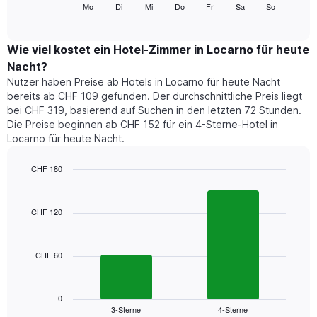
folgende
Mo
Di
Mi
Do
Fr
Sa
So
End
anzeigt.
of
Diagramm
Das
interactive
zeigt
chart
Diagramm
den
Wie viel kostet ein Hotel-Zimmer in Locarno für heute
hat
durchschnittlichen
1
Nacht?
Preis
Y-
Nutzer haben Preise ab Hotels in Locarno für heute Nacht
eines
Achse,
bereits ab CHF 109 gefunden. Der durchschnittliche Preis liegt
Zimmers
die
bei CHF 319, basierend auf Suchen in den letzten 72 Stunden.
für
den
Die Preise beginnen ab CHF 152 für ein 4-Sterne-Hotel in
den
durchschnittlichen
Locarno für heute Nacht.
jeweiligen
Zimmerpreis
Wochentag.
anzeigt.
Das
CHF 180
Diagramm
Bar
Chart
hat
graphic.
chart
1
with
CHF 120
2
X-
bars.
Achse,
die
CHF 60
Das
die
folgende
Wochentage
Diagramm
anzeigt.
zeigt
0
Das
3-Sterne
4-Sterne
den
End
Diagramm