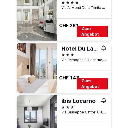
4 Sterne
Via Ai Monti Della Trinita 44, Locarno, Ticino, Schweiz
CHF 281
Zum
Angebot
Hotel Du Lac Locarno
3 Sterne
Via Ramogna 3, Locarno, Ticino, Schweiz
CHF 143
Zum
Angebot
ibis Locarno
3 Sterne
Via Giuseppe Cattori 6, Locarno, Ticino, Schweiz