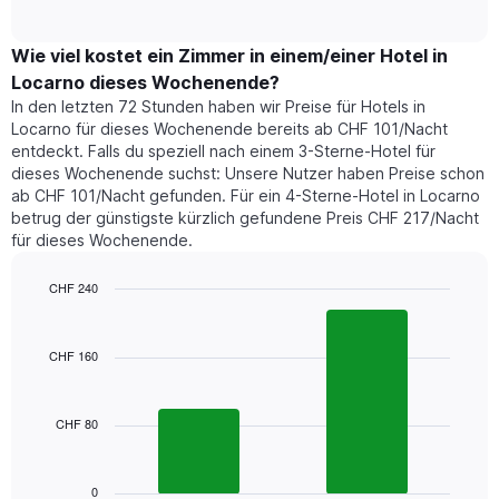
of
durchschnittlichen
hat
interactive
Zimmerpreis,
chart
1
der
Wie viel kostet ein Zimmer in einem/einer Hotel in
Y-
für
Achse,
Locarno dieses Wochenende?
heute
die
In den letzten 72 Stunden haben wir Preise für Hotels in
Nacht
den
Locarno für dieses Wochenende bereits ab CHF 101/Nacht
in
durchschnittlichen
entdeckt. Falls du speziell nach einem 3-Sterne-Hotel für
den
Zimmerpreis
dieses Wochenende suchst: Unsere Nutzer haben Preise schon
letzten
anzeigt.
ab CHF 101/Nacht gefunden. Für ein 4-Sterne-Hotel in Locarno
3
betrug der günstigste kürzlich gefundene Preis CHF 217/Nacht
Tagen
für dieses Wochenende.
gefunden
wurde,
aggregiert
CHF 240
nach
Bar
Chart
Sternebewertung.
graphic.
chart
with
Das
CHF 160
2
Diagramm
bars.
hat
1
CHF 80
Das
X-
folgende
Achse,
Diagramm
die
zeigt
0
die