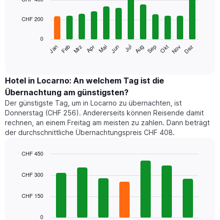
with
12
CHF 200
bars.
0
Das
Mrz
Jun
Sep
Dez
Jan
Apr
Jul
Okt
Feb
Mai
Aug
Nov
folgende
End
of
Diagramm
interactive
zeigt
chart
den
Hotel in Locarno: An welchem Tag ist die
durchschnittlichen
Übernachtung am günstigsten?
Zimmerpreis
Der günstigste Tag, um in Locarno zu übernachten, ist
im
Donnerstag (CHF 256). Andererseits können Reisende damit
jeweiligen
rechnen, an einem Freitag am meisten zu zahlen. Dann beträgt
Monat
der durchschnittliche Übernachtungspreis CHF 408.
an.
Das
Diagramm
CHF 450
hat
Bar
Chart
1
graphic.
chart
CHF 300
with
X-
7
Achse,
CHF 150
bars.
die
die
Das
0
Monate