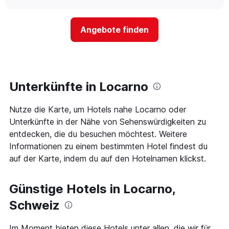
nach
sich
chart
Sternen
der
anzeigt
Preis
Das
Angebote finden
für
Diagramm
ein
hat
Zimmer
1
ändert,
Y-
je
Achse,
näher
Unterkünfte in Locarno
die
das
den
Aufenthaltsdatum
durchschnittlichen
Nutze die Karte, um Hotels nahe Locarno oder
rückt.
Zimmerpreis
Das
Unterkünfte in der Nähe von Sehenswürdigkeiten zu
an
Diagramm
entdecken, die du besuchen möchtest. Weitere
diesem
hat
Wochenende
Informationen zu einem bestimmten Hotel findest du
1
anzeigt,
auf der Karte, indem du auf den Hotelnamen klickst.
X-
der
Achse,
in
die
den
Günstige Hotels in Locarno,
die
letzten
Anzahl
Schweiz
3
der
Tagen
Tage
gefunden
vor
Im Moment bieten diese Hotels unter allen, die wir für