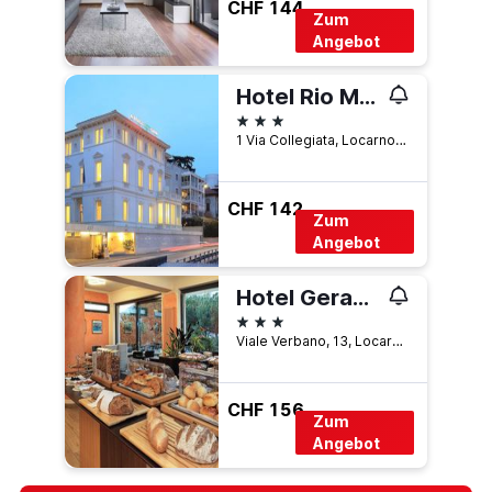
CHF 144
Zum
Angebot
Hotel Rio Muralto
3 Sterne
1 Via Collegiata, Locarno, Ticino, Schweiz
CHF 142
Zum
Angebot
Hotel Geranio Au Lac
3 Sterne
Viale Verbano, 13, Locarno, Ticino, Schweiz
CHF 156
Zum
Angebot