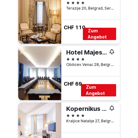
4 Sterne
Terazije 20, Belgrad, Serbien
CHF 110
Zum
Angebot
Hotel Majestic
4 Sterne
Obilicev Venac 28, Belgrad, Serbien
CHF 69
Zum
Angebot
Kopernikus Hotel Prag
4 Sterne
Kraljice Natalije 27, Belgrad, Serbien