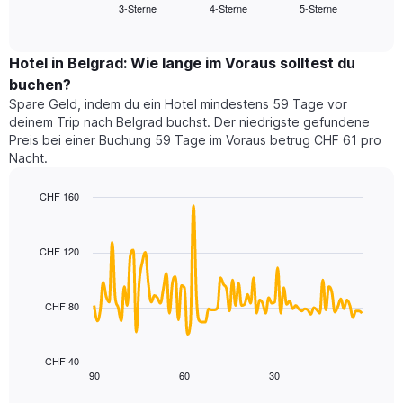
3-Sterne
4-Sterne
5-Sterne
den
End
Hotelkategorien
of
durchschnittlichen
nach
interactive
Zimmerpreis
chart
Sternen
für
Hotel in Belgrad: Wie lange im Voraus solltest du
anzeigt
dieses
buchen?
Das
Wochenende
Diagramm
Spare Geld, indem du ein Hotel mindestens 59 Tage vor
in
hat
deinem Trip nach Belgrad buchst. Der niedrigste gefundene
den
1
Preis bei einer Buchung 59 Tage im Voraus betrug CHF 61 pro
letzten
Y-
Nacht.
3
Achse,
Tagen,
die
CHF 160
aggregiert
den
nach
Line
Chart
durchschnittlichen
graphic.
chart
Sternebewertung.
Zimmerpreis
with
Das
CHF 120
für
90
Diagramm
heute
data
hat
points.
Nacht
1
in
CHF 80
X-
Das
den
Achse,
folgende
letzten
die
Diagramm
3
CHF 40
die
zeigt,
Tagen
90
60
30
End
Hotelkategorien
of
wie
anzeigt.
interactive