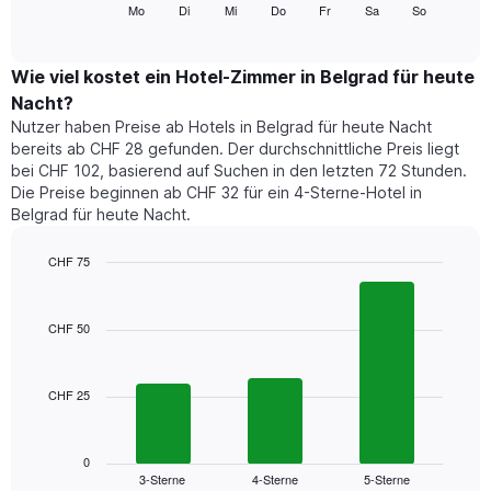
folgende
Mo
Di
Mi
Do
Fr
Sa
So
End
anzeigt.
of
Diagramm
Das
interactive
zeigt
chart
Diagramm
den
Wie viel kostet ein Hotel-Zimmer in Belgrad für heute
hat
durchschnittlichen
1
Nacht?
Preis
Y-
Nutzer haben Preise ab Hotels in Belgrad für heute Nacht
eines
Achse,
bereits ab CHF 28 gefunden. Der durchschnittliche Preis liegt
Zimmers
die
bei CHF 102, basierend auf Suchen in den letzten 72 Stunden.
für
den
Die Preise beginnen ab CHF 32 für ein 4-Sterne-Hotel in
den
durchschnittlichen
Belgrad für heute Nacht.
jeweiligen
Zimmerpreis
Wochentag.
anzeigt.
Das
CHF 75
Diagramm
Bar
Chart
hat
graphic.
chart
1
with
CHF 50
3
X-
bars.
Achse,
die
CHF 25
Das
die
folgende
Wochentage
Diagramm
anzeigt.
zeigt
0
Das
3-Sterne
4-Sterne
5-Sterne
den
End
Diagramm