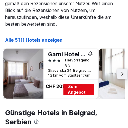
wurde.
gemäß den Rezensionen unserer Nutzer. Wirf einen
dem
Aufenthalt
Blick auf die Rezensionen von Nutzern, um
anzeigt
herauszufinden, weshalb diese Unterkünfte die am
Das
besten bewerteten sind.
Diagramm
hat
1
Alle 5’111 Hotels anzeigen
Y-
Achse,
die
Garni Hotel Le Petit Piaf
den
3 Sterne
Hervorragend
durchschnittlichen
8.5
Zimmerpreis
Skadarska 34, Belgrad, Serbien
anzeigt
1.2 km vom Stadtzentrum
CHF 209
Zum
Angebot
Günstige Hotels in Belgrad,
Serbien