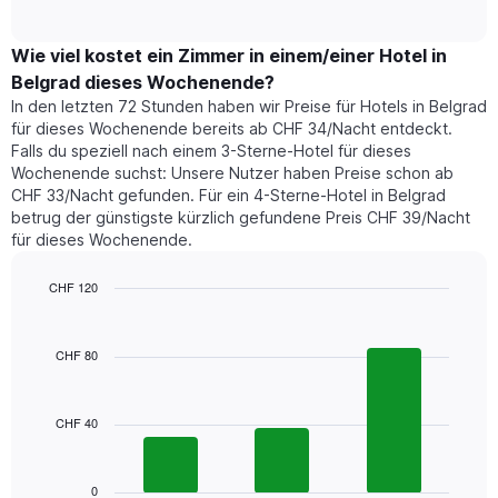
of
durchschnittlichen
hat
interactive
Zimmerpreis,
chart
1
der
Wie viel kostet ein Zimmer in einem/einer Hotel in
Y-
für
Achse,
Belgrad dieses Wochenende?
heute
die
In den letzten 72 Stunden haben wir Preise für Hotels in Belgrad
Nacht
den
für dieses Wochenende bereits ab CHF 34/Nacht entdeckt.
in
durchschnittlichen
Falls du speziell nach einem 3-Sterne-Hotel für dieses
den
Zimmerpreis
Wochenende suchst: Unsere Nutzer haben Preise schon ab
letzten
anzeigt.
CHF 33/Nacht gefunden. Für ein 4-Sterne-Hotel in Belgrad
3
betrug der günstigste kürzlich gefundene Preis CHF 39/Nacht
Tagen
für dieses Wochenende.
gefunden
wurde,
aggregiert
CHF 120
nach
Bar
Chart
Sternebewertung.
graphic.
chart
with
Das
CHF 80
3
Diagramm
bars.
hat
1
CHF 40
Das
X-
folgende
Achse,
Diagramm
die
zeigt
0
die