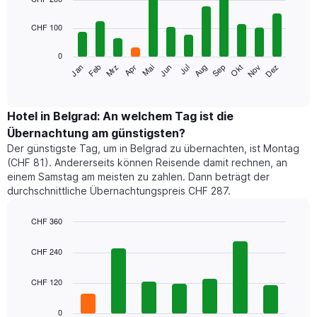
with
12
CHF 100
bars.
0
Das
Mrz
Jun
Sep
Dez
Jan
Apr
Jul
Okt
Feb
Mai
Aug
Nov
folgende
End
of
Diagramm
interactive
zeigt
chart
den
Hotel in Belgrad: An welchem Tag ist die
durchschnittlichen
Übernachtung am günstigsten?
Zimmerpreis
Der günstigste Tag, um in Belgrad zu übernachten, ist Montag
im
(CHF 81). Andererseits können Reisende damit rechnen, an
jeweiligen
einem Samstag am meisten zu zahlen. Dann beträgt der
Monat
durchschnittliche Übernachtungspreis CHF 287.
an.
Das
Diagramm
CHF 360
hat
Bar
Chart
1
graphic.
chart
CHF 240
with
X-
7
Achse,
CHF 120
bars.
die
die
Das
0
Monate