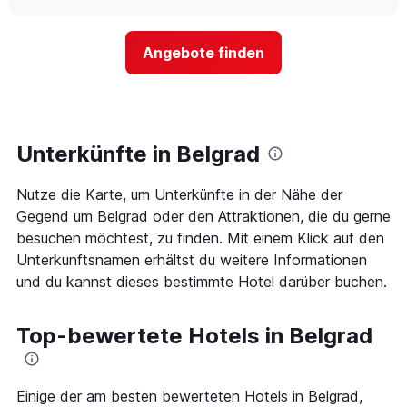
nach
sich
chart
Sternen
der
anzeigt
Preis
Das
Angebote finden
für
Diagramm
ein
hat
Zimmer
1
ändert,
Y-
je
Achse,
näher
Unterkünfte in Belgrad
die
das
den
Aufenthaltsdatum
durchschnittlichen
Nutze die Karte, um Unterkünfte in der Nähe der
rückt.
Zimmerpreis
Das
Gegend um Belgrad oder den Attraktionen, die du gerne
an
Diagramm
besuchen möchtest, zu finden. Mit einem Klick auf den
diesem
hat
Wochenende
Unterkunftsnamen erhältst du weitere Informationen
1
anzeigt,
und du kannst dieses bestimmte Hotel darüber buchen.
X-
der
Achse,
in
die
den
Top-bewertete Hotels in Belgrad
die
letzten
Anzahl
3
der
Tagen
Tage
Einige der am besten bewerteten Hotels in Belgrad,
gefunden
vor