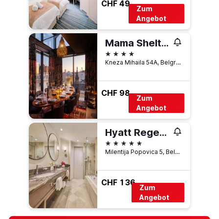
CHF 49
Zum
Angebot
Mama Shelter Belgrade
4 Sterne
Kneza Mihaila 54A, Belgrad, Serbien
CHF 98
Zum
Angebot
Hyatt Regency Belgrade
5 Sterne
Milentija Popovica 5, Belgrad, Serbien
CHF 136
Zum
Angebot