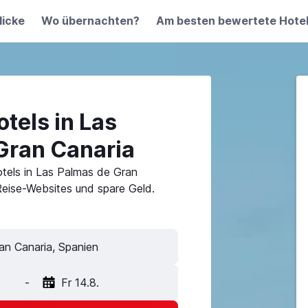
licke
Wo übernachten?
Am besten bewertete Hote
tels in Las
Gran Canaria
tels in Las Palmas de Gran
eise-Websites und spare Geld.
an Canaria, Spanien
-
Fr 14.8.