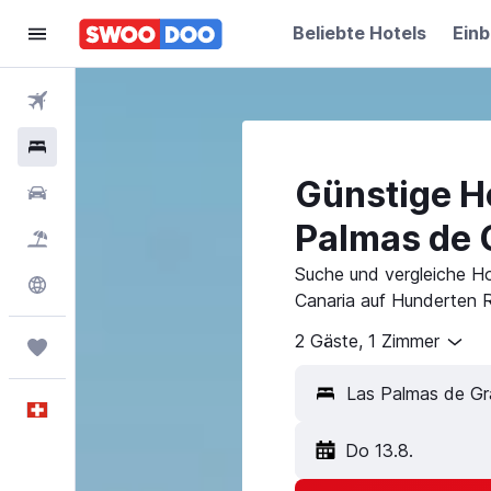
Beliebte Hotels
Einb
Flüge
Hotels
Günstige Ho
Mietwagen
Palmas de 
Pauschalreisen
FERIEN
Suche und vergleiche Ho
Explore
Canaria auf Hunderten R
2 Gäste, 1 Zimmer
Trips
Las Palmas de Gr
Deutsch
Do 13.8.