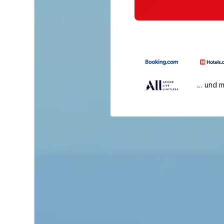
… und 