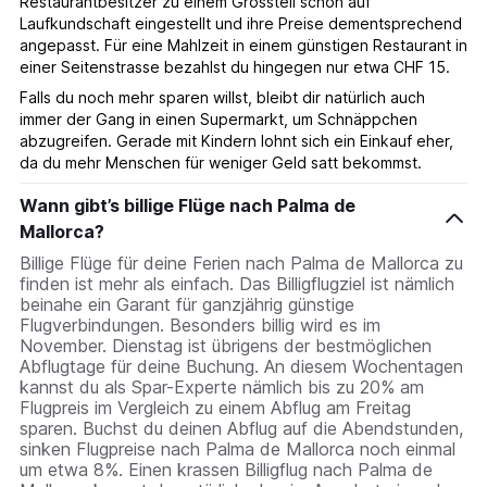
Restaurantbesitzer zu einem Grossteil schon auf
Laufkundschaft eingestellt und ihre Preise dementsprechend
angepasst. Für eine Mahlzeit in einem günstigen Restaurant in
einer Seitenstrasse bezahlst du hingegen nur etwa CHF 15.
Falls du noch mehr sparen willst, bleibt dir natürlich auch
immer der Gang in einen Supermarkt, um Schnäppchen
abzugreifen. Gerade mit Kindern lohnt sich ein Einkauf eher,
da du mehr Menschen für weniger Geld satt bekommst.
Wann gibt’s billige Flüge nach Palma de
Mallorca?
Billige Flüge für deine Ferien nach Palma de Mallorca zu
finden ist mehr als einfach. Das Billigflugziel ist nämlich
beinahe ein Garant für ganzjährig günstige
Flugverbindungen. Besonders billig wird es im
November. Dienstag ist übrigens der bestmöglichen
Abflugtage für deine Buchung. An diesem Wochentagen
kannst du als Spar-Experte nämlich bis zu 20% am
Flugpreis im Vergleich zu einem Abflug am Freitag
sparen. Buchst du deinen Abflug auf die Abendstunden,
sinken Flugpreise nach Palma de Mallorca noch einmal
um etwa 8%. Einen krassen Billigflug nach Palma de