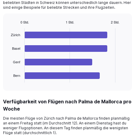
beliebten Städten in Schweiz können unterschiedlich lange dauern. Hier
sind einige Beispiele für beliebte Strecken und ihre Flugzeiten.
0 Std.
1 Std.
2 Std.
Bar
Chart
graphic.
chart
Zürich
with
4
bars.
Basel
The
Genf
chart
has
1
Bern
X
End
of
axis
interactive
displaying
chart
categories.
Verfügbarkeit von Flügen nach Palma de Mallorca pro
Range:
Woche
4
categories.
Die meisten Flüge von Zürich nach Palma de Mallorca finden planmäßig
The
an einem Freitag statt (im Durchschnitt 12). An einem Dienstag hast du
chart
weniger Flugoptionen. An diesem Tag finden planmäßig die wenigsten
has
Flüge statt (durchschnittlich 1).