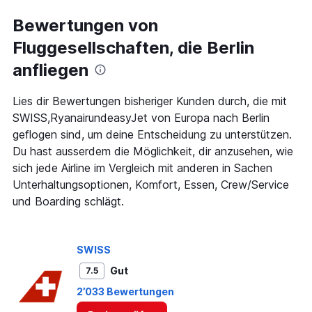
categories.
Range:
Bewertungen von
91
Fluggesellschaften, die Berlin
categories.
The
anfliegen
chart
has
1
Lies dir Bewertungen bisheriger Kunden durch, die mit
Y
SWISS,RyanairundeasyJet von Europa nach Berlin
axis
geflogen sind, um deine Entscheidung zu unterstützen.
displaying
Du hast ausserdem die Möglichkeit, dir anzusehen, wie
values.
Range:
sich jede Airline im Vergleich mit anderen in Sachen
0
Unterhaltungsoptionen, Komfort, Essen, Crew/Service
to
und Boarding schlägt.
300.
SWISS
Gut
7.5
2’033 Bewertungen