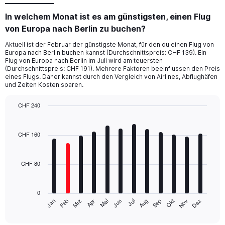
In welchem Monat ist es am günstigsten, einen Flug
von Europa nach Berlin zu buchen?
Aktuell ist der Februar der günstigste Monat, für den du einen Flug von
Europa nach Berlin buchen kannst (Durchschnittspreis: CHF 139). Ein
Flug von Europa nach Berlin im Juli wird am teuersten
(Durchschnittspreis: CHF 191). Mehrere Faktoren beeinflussen den Preis
eines Flugs. Daher kannst durch den Vergleich von Airlines, Abflughäfen
und Zeiten Kosten sparen.
CHF 240
Bar
Chart
graphic.
chart
with
CHF 160
12
bars.
CHF 80
The
chart
has
0
1
Jan
Apr
Jul
Okt
Mrz
Jun
Sep
Dez
Feb
Mai
Aug
Nov
X
End
of
axis
interactive
chart