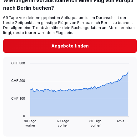
Wie lange im Voraus sollte ich einen Flug von Europa
categories.
Range:
nach Berlin buchen?
6
69 Tage vor deinem geplanten Abflugdatum ist im Durchschnitt der
categories.
beste Zeitpunkt, um günstige Flüge von Europa nach Berlin zu buchen.
The
Der allgemeine Trend: Je näher dein Buchungsdatum am Abreisedatum
chart
liegt, desto teurer wird dein Flug sein.
has
2
Angebote finden
Y
axes
displaying
CHF 300
Avg.
Chart
Chart
Price
graphic.
with
and
91
CHF 200
Number
data
of
points.
flights.
CHF 100
The
chart
has
0
1
90 Tage
60 Tage
30 Tage
Am s…
vorher
vorher
vorher
X
End
of
axis
interactive
displaying
chart