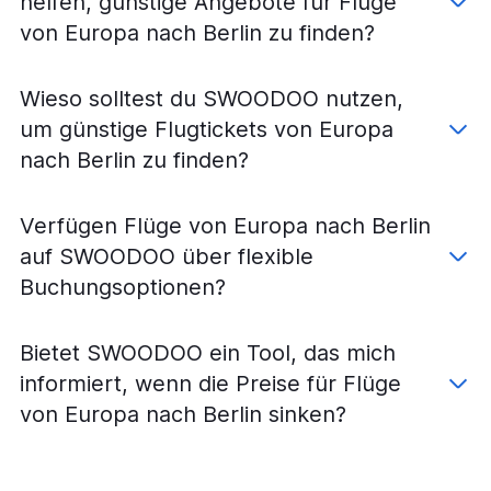
helfen, günstige Angebote für Flüge
Flüge von Genf nach Berlin
von Europa nach Berlin zu finden?
Flüge von Oakland nach München
Flüge von Genf nach Düsseldorf
Wieso solltest du SWOODOO nutzen,
Flüge von Genf nach Hamburg
um günstige Flugtickets von Europa
Flüge von Genf nach Frankfurt am Main
nach Berlin zu finden?
Flüge von Zürich nach Sylt
Flüge von Basel nach Hannover
Verfügen Flüge von Europa nach Berlin
Flüge von Zürich nach München
auf SWOODOO über flexible
Flüge von Genf nach München
Buchungsoptionen?
Flüge von Zürich nach Leipzig
Flüge von Basel nach Leipzig
Bietet SWOODOO ein Tool, das mich
Flüge von Zürich nach Dresden
informiert, wenn die Preise für Flüge
Flüge von Basel nach Dresden
von Europa nach Berlin sinken?
Flüge von Genf nach Köln
Flüge von Basel nach Weeze, Niederrhein
Flüge von Basel nach Stuttgart