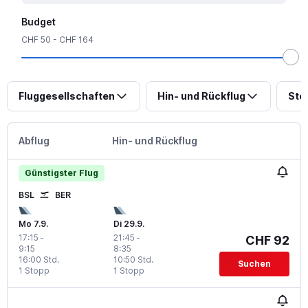
Budget
CHF 50 - CHF 164
Fluggesellschaften
Hin- und Rückflug
Sto
Abflug
Hin- und Rückflug
Günstigster Flug
BSL
BER
Mo 7.9.
Di 29.9.
17:15
-
21:45
-
CHF 92
9:15
8:35
16:00 Std.
10:50 Std.
Suchen
1 Stopp
1 Stopp