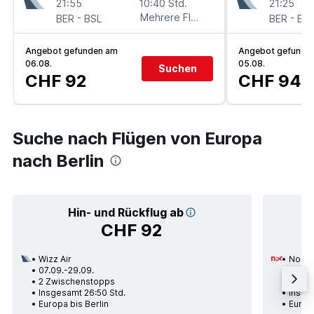
21:55
10:40 Std.
21:25
-
Mehrere Fluglinien
-
BER
BSL
BER
BS
Angebot gefunden am
Angebot gefunde
06.08.
05.08.
Suchen
CHF 92
CHF 94
Suche nach Flügen von Europa
nach Berlin
Hin- und Rückflug ab
CHF 92
Wizz Air
Norwe
07.09.-29.09.
11.10.
2 Zwischenstopps
1 Zwi
Insgesamt 26:50 Std.
Insge
Europa bis Berlin
Europa