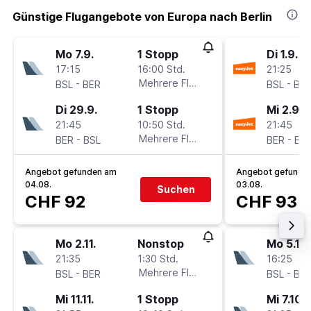
Günstige Flugangebote von Europa nach Berlin
Mo 7.9.
1 Stopp
Di 1.9.
17:15
16:00 Std.
21:25
-
Mehrere Fluglinien
-
BSL
BER
BSL
BE
Di 29.9.
1 Stopp
Mi 2.9.
21:45
10:50 Std.
21:45
-
Mehrere Fluglinien
-
BER
BSL
BER
BS
Angebot gefunden am
Angebot gefunde
04.08.
03.08.
Suchen
CHF 92
CHF 93
Mo 2.11.
Nonstop
Mo 5.10.
21:35
1:30 Std.
16:25
-
Mehrere Fluglinien
-
BSL
BER
BSL
BE
Mi 11.11.
1 Stopp
Mi 7.10.