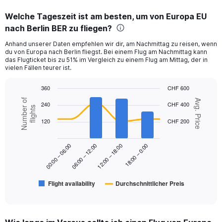
displaying
categories.
Welche Tageszeit ist am besten, um von Europa EU
Range:
nach Berlin BER zu fliegen?
12
categories.
Anhand unserer Daten empfehlen wir dir, am Nachmittag zu reisen, wenn
The
du von Europa nach Berlin fliegst. Bei einem Flug am Nachmittag kann
chart
das Flugticket bis zu 51% im Vergleich zu einem Flug am Mittag, der in
has
vielen Fällen teurer ist.
1
Y
360
CHF 600
axis
Combination
Chart
Number of
Avg. Price
displaying
240
CHF 400
graphic.
chart
flights
values.
with
120
CHF 200
Range:
2
data
0
series.
to
18:00 – 0:00
00:00 – 06:00
06:00 – 12:00
12:00 – 18:00
240.
The
chart
has
Flight availability
Durchschnittlicher Preis
1
End
of
X
interactive
axis
chart
displaying