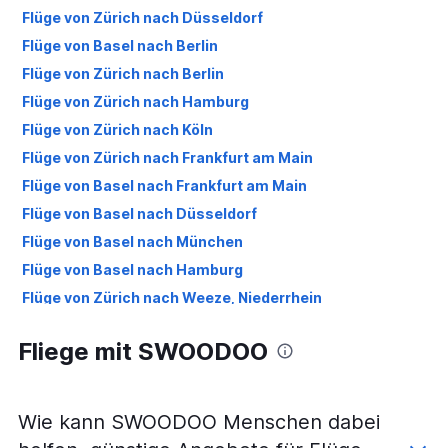
Flüge von Zürich nach Düsseldorf
Flüge von Basel nach Berlin
Flüge von Zürich nach Berlin
Flüge von Zürich nach Hamburg
Flüge von Zürich nach Köln
Flüge von Zürich nach Frankfurt am Main
Flüge von Basel nach Frankfurt am Main
Flüge von Basel nach Düsseldorf
Flüge von Basel nach München
Flüge von Basel nach Hamburg
Flüge von Zürich nach Weeze, Niederrhein
Flüge von Zürich nach Hannover
Fliege mit SWOODOO
Flüge von Basel nach Köln
Flüge von Basel nach Bremen
Flüge von Zürich nach Frankfurt Hahn
Wie kann SWOODOO Menschen dabei
Flüge von Zürich nach Bremen