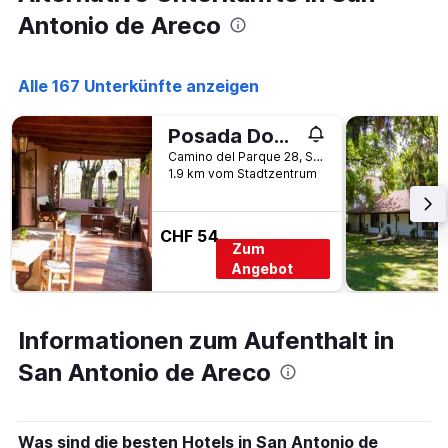
Wochenende
Antonio de Areco
anzeigt,
der
in
Alle 167 Unterkünfte anzeigen
den
letzten
3
Posada Don Salvador
Tagen
Camino del Parque 28, San Antonio de Areco, Provinz Buenos Aires, Argentinien
gefunden
1.9 km vom Stadtzentrum
wurde.
CHF 54
Zum
Angebot
Informationen zum Aufenthalt in
San Antonio de Areco
Was sind die besten Hotels in San Antonio de