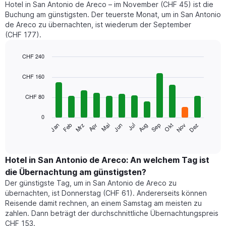
Hotel in San Antonio de Areco – im November (CHF 45) ist die
Buchung am günstigsten. Der teuerste Monat, um in San Antonio
de Areco zu übernachten, ist wiederum der September
(CHF 177).
CHF 240
Bar
Chart
graphic.
chart
CHF 160
with
12
CHF 80
bars.
0
Das
Mrz
Jun
Sep
Dez
Jan
Apr
Jul
Okt
Feb
Mai
Aug
Nov
folgende
End
of
Diagramm
interactive
zeigt
chart
den
Hotel in San Antonio de Areco: An welchem Tag ist
durchschnittlichen
die Übernachtung am günstigsten?
Zimmerpreis
Der günstigste Tag, um in San Antonio de Areco zu
im
übernachten, ist Donnerstag (CHF 61). Andererseits können
jeweiligen
Reisende damit rechnen, an einem Samstag am meisten zu
Monat
zahlen. Dann beträgt der durchschnittliche Übernachtungspreis
an.
CHF 153.
Das