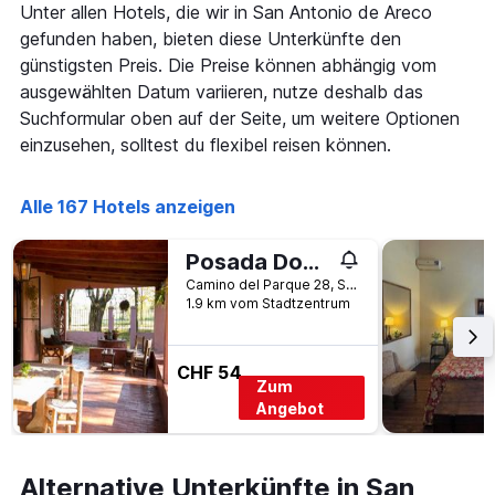
Das
für
Unter allen Hotels, die wir in San Antonio de Areco
Diagramm
heute
gefunden haben, bieten diese Unterkünfte den
hat
Nacht
günstigsten Preis. Die Preise können abhängig vom
1
in
X-
ausgewählten Datum variieren, nutze deshalb das
den
Achse,
letzten
Suchformular oben auf der Seite, um weitere Optionen
die
3
einzusehen, solltest du flexibel reisen können.
die
Tagen
Hotelkategorien
anzeigt.
nach
Alle 167 Hotels anzeigen
Sternen
anzeigt
Das
Posada Don Salvador
Diagramm
Camino del Parque 28, San Antonio de Areco, Provinz Buenos Aires, Argentinien
hat
1.9 km vom Stadtzentrum
1
Y-
Achse,
CHF 54
die
Zum
den
Angebot
durchschnittlichen
Zimmerpreis
an
Alternative Unterkünfte in San
diesem