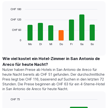
Diagramm
hat
CHF 180
1
Bar
Chart
X-
graphic.
chart
CHF 120
Achse,
with
7
die
CHF 60
bars.
die
Monate
Das
0
anzeigt.
folgende
Mo
Di
Mi
Do
Fr
Sa
So
End
Das
of
Diagramm
Diagramm
interactive
zeigt
chart
hat
den
Wie viel kostet ein Hotel-Zimmer in San Antonio de
1
durchschnittlichen
Y-
Areco für heute Nacht?
Preis
Achse,
Nutzer haben Preise ab Hotels in San Antonio de Areco für
eines
die
heute Nacht bereits ab CHF 51 gefunden. Der durchschnittliche
Zimmers
den
Preis liegt bei CHF 116, basierend auf Suchen in den letzten 72
für
durchschnittlichen
Stunden. Die Preise beginnen ab CHF 63 für ein 4-Sterne-Hotel
den
Zimmerpreis
in San Antonio de Areco für heute Nacht.
jeweiligen
anzeigt.
Wochentag.
Das
CHF 75
Diagramm
Bar
Chart
hat
graphic.