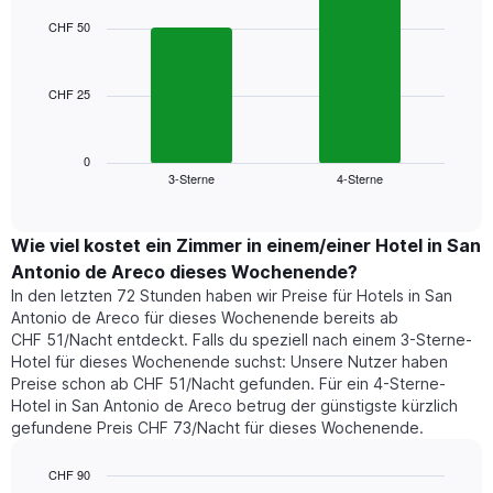
chart
1
with
CHF 50
2
X-
bars.
Achse,
die
CHF 25
Das
die
folgende
Wochentage
Diagramm
anzeigt.
zeigt
0
Das
3-Sterne
4-Sterne
den
End
Diagramm
of
durchschnittlichen
hat
interactive
Zimmerpreis,
chart
1
der
Wie viel kostet ein Zimmer in einem/einer Hotel in San
Y-
für
Achse,
Antonio de Areco dieses Wochenende?
heute
die
In den letzten 72 Stunden haben wir Preise für Hotels in San
Nacht
den
Antonio de Areco für dieses Wochenende bereits ab
in
durchschnittlichen
CHF 51/Nacht entdeckt. Falls du speziell nach einem 3-Sterne-
den
Zimmerpreis
Hotel für dieses Wochenende suchst: Unsere Nutzer haben
letzten
anzeigt.
Preise schon ab CHF 51/Nacht gefunden. Für ein 4-Sterne-
3
Hotel in San Antonio de Areco betrug der günstigste kürzlich
Tagen
gefundene Preis CHF 73/Nacht für dieses Wochenende.
gefunden
wurde,
aggregiert
CHF 90