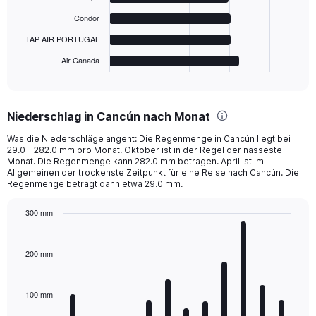
The
Condor
chart
has
TAP AIR PORTUGAL
1
Air Canada
X
End
of
axis
interactive
displaying
chart
categories.
Niederschlag in Cancún nach Monat
Range:
6
Was die Niederschläge angeht: Die Regenmenge in Cancún liegt bei
categories.
29.0 - 282.0 mm pro Monat. Oktober ist in der Regel der nasseste
The
Monat. Die Regenmenge kann 282.0 mm betragen. April ist im
chart
Allgemeinen der trockenste Zeitpunkt für eine Reise nach Cancún. Die
Regenmenge beträgt dann etwa 29.0 mm.
has
1
Y
300 mm
axis
Bar
Chart
displaying
graphic.
chart
with
values.
200 mm
12
Range:
bars.
0
to
100 mm
The
800.
chart