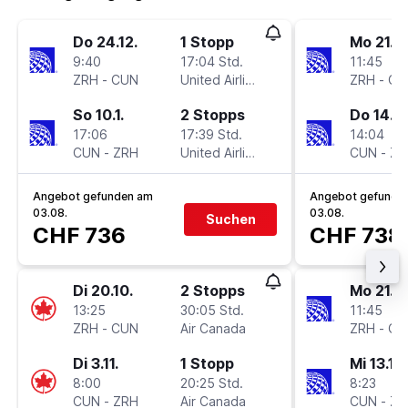
Do 24.12.
1 Stopp
Mo 21.12
9:40
17:04 Std.
11:45
ZRH
-
CUN
United Airlines
ZRH
-
CU
So 10.1.
2 Stopps
Do 14.1.
17:06
17:39 Std.
14:04
CUN
-
ZRH
United Airlines
CUN
-
ZR
Angebot gefunden am
Angebot gefunde
03.08.
03.08.
Suchen
CHF 736
CHF 738
Di 20.10.
2 Stopps
Mo 21.12
13:25
30:05 Std.
11:45
ZRH
-
CUN
Air Canada
ZRH
-
CU
Di 3.11.
1 Stopp
Mi 13.1.
8:00
20:25 Std.
8:23
CUN
-
ZRH
Air Canada
CUN
-
ZR