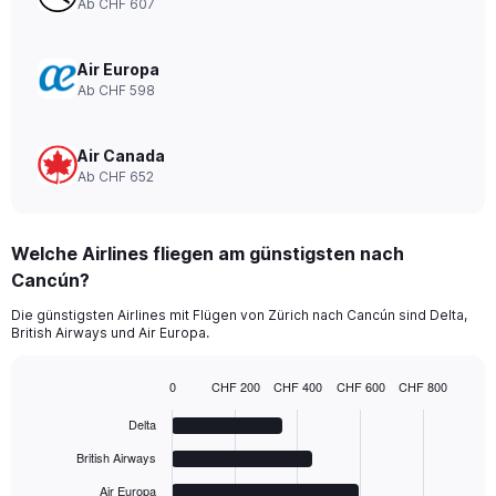
Ab CHF 607
0
to
1080.
Air Europa
Ab CHF 598
Air Canada
Ab CHF 652
Welche Airlines fliegen am günstigsten nach
Cancún?
Die günstigsten Airlines mit Flügen von Zürich nach Cancún sind Delta,
British Airways und Air Europa.
0
CHF 200
CHF 400
CHF 600
CHF 800
Bar
Chart
graphic.
chart
Delta
with
6
British Airways
bars.
Air Europa