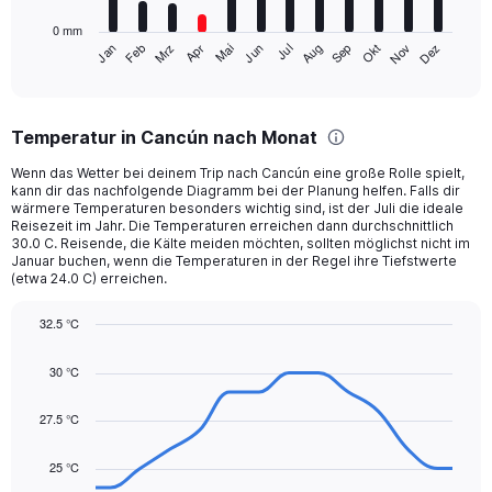
has
0 mm
1
Mrz
Jun
Sep
Dez
Jan
Apr
Jul
Okt
Feb
Mai
Aug
Nov
X
End
of
axis
interactive
displaying
chart
categories.
Temperatur in Cancún nach Monat
Range:
12
Wenn das Wetter bei deinem Trip nach Cancún eine große Rolle spielt,
categories.
kann dir das nachfolgende Diagramm bei der Planung helfen. Falls dir
The
wärmere Temperaturen besonders wichtig sind, ist der Juli die ideale
chart
Reisezeit im Jahr. Die Temperaturen erreichen dann durchschnittlich
30.0 C. Reisende, die Kälte meiden möchten, sollten möglichst nicht im
has
Januar buchen, wenn die Temperaturen in der Regel ihre Tiefstwerte
1
(etwa 24.0 C) erreichen.
Y
axis
32.5 °C
displaying
Line
values.
Chart
graphic.
chart
Range:
30 °C
with
0
14
to
data
27.5 °C
300.
points.
25 °C
The