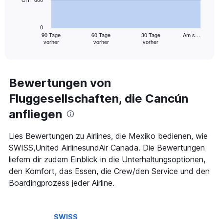
The
chart
has
0
1
90 Tage
60 Tage
30 Tage
Am s…
vorher
vorher
vorher
X
End
of
axis
interactive
displaying
chart
categories.
Range:
Bewertungen von
91
Fluggesellschaften, die Cancún
categories.
The
anfliegen
chart
has
1
Lies Bewertungen zu Airlines, die Mexiko bedienen, wie
Y
SWISS,United AirlinesundAir Canada. Die Bewertungen
axis
liefern dir zudem Einblick in die Unterhaltungsoptionen,
displaying
den Komfort, das Essen, die Crew/den Service und den
values.
Range:
Boardingprozess jeder Airline.
0
to
1800.
SWISS