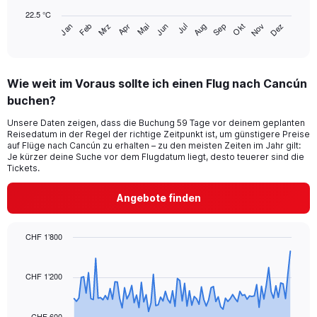
chart
22.5 °C
has
Mrz
Jun
Sep
Dez
Jan
Apr
Jul
Okt
Feb
Mai
Aug
Nov
1
End
of
X
interactive
axis
chart
displaying
Wie weit im Voraus sollte ich einen Flug nach Cancún
categories.
Range:
buchen?
14
Unsere Daten zeigen, dass die Buchung 59 Tage vor deinem geplanten
categories.
Reisedatum in der Regel der richtige Zeitpunkt ist, um günstigere Preise
The
auf Flüge nach Cancún zu erhalten – zu den meisten Zeiten im Jahr gilt:
chart
Je kürzer deine Suche vor dem Flugdatum liegt, desto teuerer sind die
has
Tickets.
1
Y
Angebote finden
axis
displaying
values.
CHF 1’800
Range:
Chart
Chart
22.5
graphic.
with
to
91
CHF 1’200
32.5.
data
points.
CHF 600