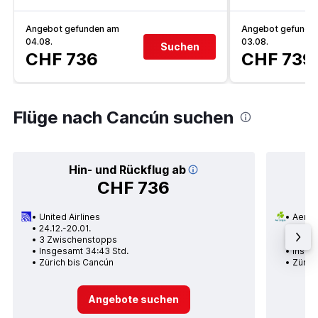
Angebot gefunden am
Angebot gefunde
04.08.
03.08.
Suchen
CHF 736
CHF 739
Flüge nach Cancún suchen
Hin- und Rückflug ab
CHF 736
United Airlines
Aer L
24.12.-20.01.
12.12.
3 Zwischenstopps
1 Zwi
Insgesamt 34:43 Std.
Insge
Zürich bis Cancún
Züric
Angebote suchen