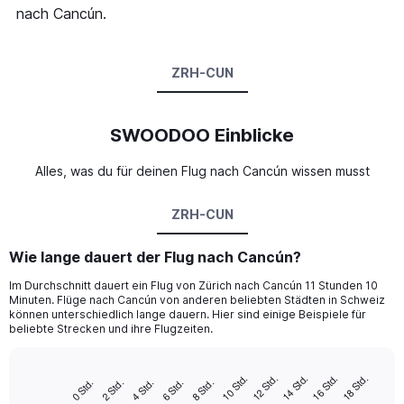
nach Cancún.
ZRH-CUN
SWOODOO Einblicke
Alles, was du für deinen Flug nach Cancún wissen musst
ZRH-CUN
Wie lange dauert der Flug nach Cancún?
Im Durchschnitt dauert ein Flug von Zürich nach Cancún 11 Stunden 10
Minuten. Flüge nach Cancún von anderen beliebten Städten in Schweiz
können unterschiedlich lange dauern. Hier sind einige Beispiele für
beliebte Strecken und ihre Flugzeiten.
14 Std.
10 Std.
16 Std.
12 Std.
18 Std.
2 Std.
8 Std.
4 Std.
0 Std.
6 Std.
Bar
Chart
graphic.
chart