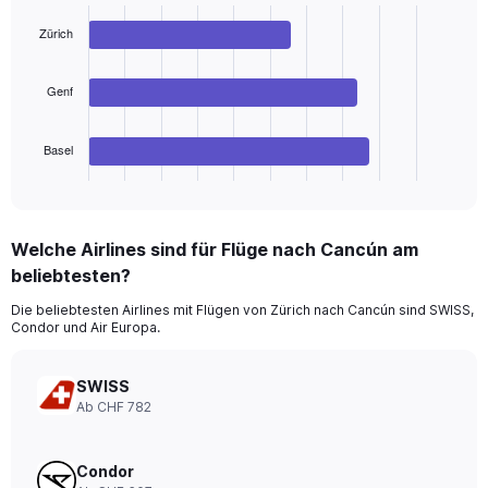
with
3
Zürich
bars.
The
Genf
chart
has
Basel
1
X
End
of
axis
interactive
displaying
chart
categories.
Welche Airlines sind für Flüge nach Cancún am
Range:
beliebtesten?
3
categories.
Die beliebtesten Airlines mit Flügen von Zürich nach Cancún sind SWISS,
The
Condor und Air Europa.
chart
has
1
SWISS
Y
Ab CHF 782
axis
displaying
values.
Condor
Range: