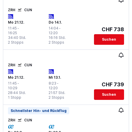
ZRH
CUN
Mo 21.12.
Do 14.1.
11:45
-
14:04
-
CHF 738
16:25
12:20
34:40 Std.
16:16 Std.
Suchen
2 Stopps
2 Stopps
ZRH
CUN
Mo 21.12.
Mi 13.1.
11:45
-
8:23
-
CHF 739
10:29
12:20
28:44 Std.
21:57 Std.
Suchen
1 Stopp
2 Stopps
Schnellster Hin- und Rückflug
ZRH
CUN