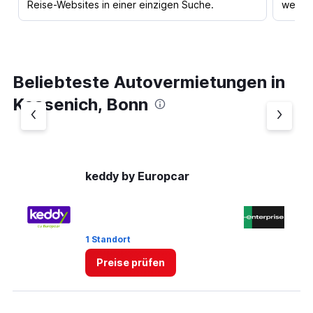
Reise-Websites in einer einzigen Suche.
werden
Beliebteste Autovermietungen in
Kessenich, Bonn
keddy by Europcar
En
2 
1 Standort
St
Preise prüfen