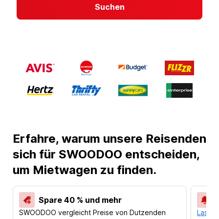
Suchen
Erfahre, warum unsere Reisenden
sich für SWOODOO entscheiden,
um Mietwagen zu finden.
Spare 40 % und mehr
SWOODOO vergleicht Preise von Dutzenden
Lass d