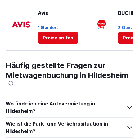
values.
Range:
Avis
BUCHBI
0
to
60.
1 Standort
2 Standor
Preise prüfen
Preise
Häufig gestellte Fragen zur
Mietwagenbuchung in Hildesheim
Wo finde ich eine Autovermietung in
Hildesheim?
Wie ist die Park- und Verkehrssituation in
Hildesheim?