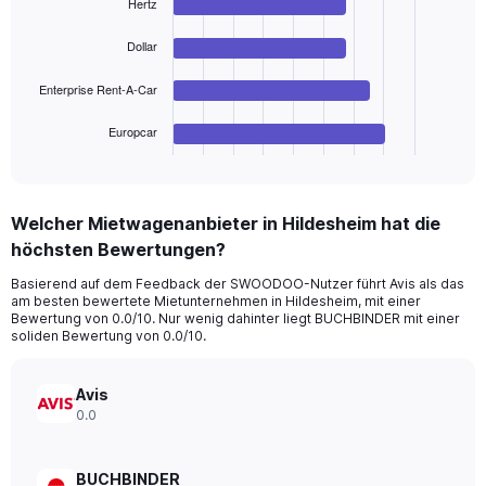
Range:
Hertz
4
bars.
0
to
Dollar
The
360.
chart
Enterprise Rent-A-Car
has
1
Europcar
X
End
of
axis
interactive
displaying
chart
categories.
Welcher Mietwagenanbieter in Hildesheim hat die
Range:
höchsten Bewertungen?
4
categories.
Basierend auf dem Feedback der SWOODOO-Nutzer führt Avis als das
The
am besten bewertete Mietunternehmen in Hildesheim, mit einer
chart
Bewertung von 0.0/10. Nur wenig dahinter liegt BUCHBINDER mit einer
has
soliden Bewertung von 0.0/10.
1
Y
axis
Avis
displaying
0.0
values.
Range:
0
BUCHBINDER