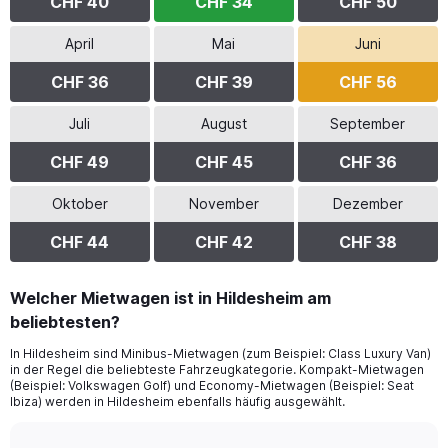
CHF 40
CHF 34
CHF 50
April
Mai
Juni
CHF 36
CHF 39
CHF 56
Juli
August
September
CHF 49
CHF 45
CHF 36
Oktober
November
Dezember
CHF 44
CHF 42
CHF 38
Welcher Mietwagen ist in Hildesheim am
beliebtesten?
In Hildesheim sind Minibus-Mietwagen (zum Beispiel: Class Luxury Van)
in der Regel die beliebteste Fahrzeugkategorie. Kompakt-Mietwagen
(Beispiel: Volkswagen Golf) und Economy-Mietwagen (Beispiel: Seat
Ibiza) werden in Hildesheim ebenfalls häufig ausgewählt.