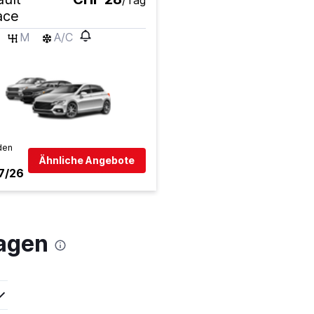
/Tag
ace
M
A/C
den
Ähnliche Angebote
7/26
wagen