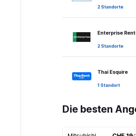
2 Standorte
Enterprise Ren
2 Standorte
Thai Esquire
1 Standort
Die besten Ang
Bizcar Rental
2 Standorte
Mitsubishi
CHF 19