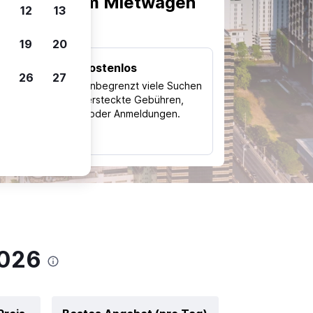
scheiden, um Mietwagen
12
13
19
20
Kostenlos
26
27
Trips
Nutze unbegrenzt viele Suchen
ohne versteckte Gebühren,
ch
Kosten oder Anmeldungen.
typ
2026