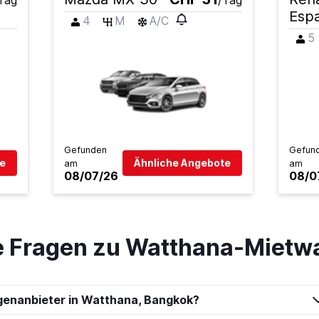
Tag
/Tag
Esp
4
M
A/C
5
Preise prüfen
Gefunden
Gefun
e
Ähnliche Angebote
am
am
08/07/26
08/0
te Fragen zu Watthana-Miet
genanbieter in Watthana, Bangkok?