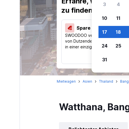
Erfahre, warum uns
3
4
zu finden.
10
11
Spare 40 % und mehr
17
18
SWOODOO vergleicht Preise
von Dutzenden Reise-Websites
24
25
in einer einzigen Suche.
31
Mietwagen
Asien
Thailand
Bang
Watthana, Ban