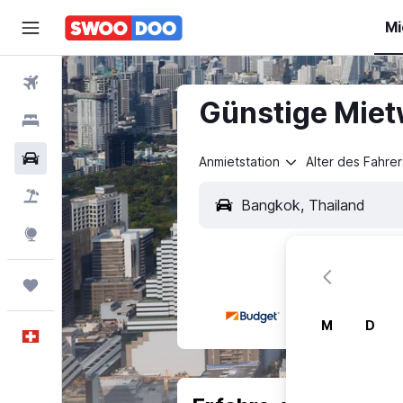
Mi
Flüge
Günstige Miet
Hotels
Mietwagen
Anmietstation
Alter des Fahrer
Pauschalreisen
FERIEN
Explore
Trips
M
D
Deutsch