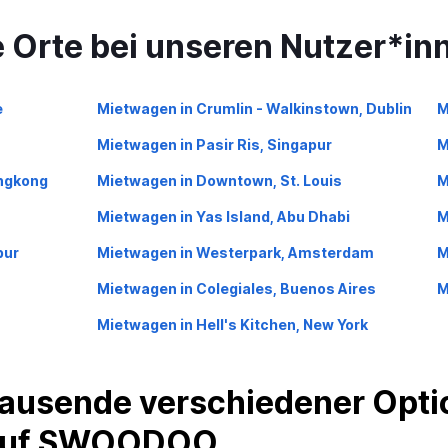
e Orte bei unseren Nutzer*in
e
Mietwagen in Crumlin - Walkinstown, Dublin
M
Mietwagen in Pasir Ris, Singapur
M
ongkong
Mietwagen in Downtown, St. Louis
M
Mietwagen in Yas Island, Abu Dhabi
M
pur
Mietwagen in Westerpark, Amsterdam
M
Mietwagen in Colegiales, Buenos Aires
M
Mietwagen in Hell's Kitchen, New York
ausende verschiedener Optio
 auf SWOODOO