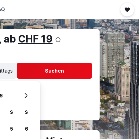
AQ
, ab
CHF 19
ittags
Suchen
6
S
S
5
6