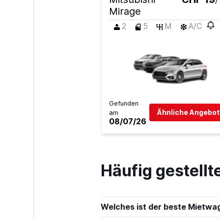
/
Mirage
Sunnycars
2
5
M
A/C
2 Standorte
Gefunden
Ähnliche Angebot
am
08/07/26
Häufig gestell
Welches ist der beste Mietwa