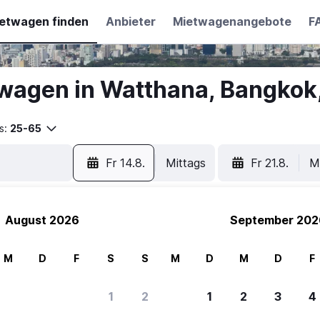
etwagen finden
Anbieter
Mietwagenangebote
F
wagen in Watthana, Bangkok
s:
25-65
Fr 14.8.
Mittags
Fr 21.8.
M
August 2026
September 202
M
D
F
S
S
M
D
M
D
F
1
2
1
2
3
4