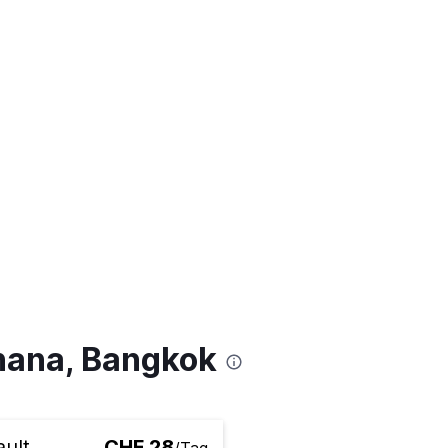
hana, Bangkok
ult
CHF 28