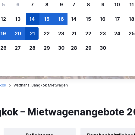
ere Reisenden sich für SWOODOO ent
5
6
7
8
9
7
8
9
10
11
12
13
14
15
16
14
15
16
17
18
Individuelle
Preisalarm
19
20
21
22
23
21
22
23
24
25
Anpassung von 
Lass dich benachrichtigen
,
Filtere deine
wenn Preise reduziert werden,
26
27
28
29
30
28
29
30
Mietwagenergebnisse na
um kein tolles Angebot zu
Anbieter, Preis, Fahrzeug
verpassen.
und mehr.
kok
Watthana, Bangkok Mietwagen
gkok – Mietwagenangebote 