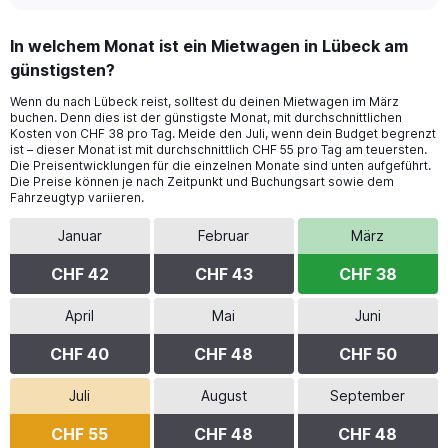
In welchem Monat ist ein Mietwagen in Lübeck am
günstigsten?
Wenn du nach Lübeck reist, solltest du deinen Mietwagen im März
buchen. Denn dies ist der günstigste Monat, mit durchschnittlichen
Kosten von CHF 38 pro Tag. Meide den Juli, wenn dein Budget begrenzt
ist – dieser Monat ist mit durchschnittlich CHF 55 pro Tag am teuersten.
Die Preisentwicklungen für die einzelnen Monate sind unten aufgeführt.
Die Preise können je nach Zeitpunkt und Buchungsart sowie dem
Fahrzeugtyp variieren.
Januar
Februar
März
CHF 42
CHF 43
CHF 38
April
Mai
Juni
CHF 40
CHF 48
CHF 50
Juli
August
September
CHF 55
CHF 48
CHF 48