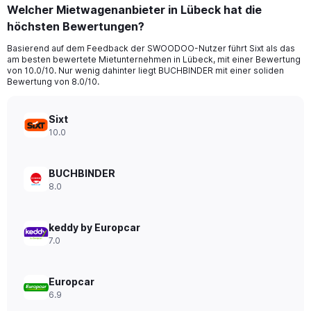
categories.
Welcher Mietwagenanbieter in Lübeck hat die
Range:
höchsten Bewertungen?
91
categories.
Basierend auf dem Feedback der SWOODOO-Nutzer führt Sixt als das
The
am besten bewertete Mietunternehmen in Lübeck, mit einer Bewertung
chart
von 10.0/10. Nur wenig dahinter liegt BUCHBINDER mit einer soliden
has
Bewertung von 8.0/10.
1
Y
axis
Sixt
displaying
10.0
values.
Range:
0
BUCHBINDER
to
8.0
300.
keddy by Europcar
7.0
Europcar
6.9