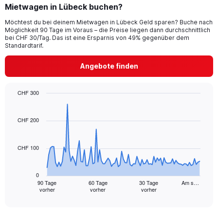
Mietwagen in Lübeck buchen?
Möchtest du bei deinem Mietwagen in Lübeck Geld sparen? Buche nach
Möglichkeit 90 Tage im Voraus – die Preise liegen dann durchschnittlich
bei CHF 30/Tag. Das ist eine Ersparnis von 49% gegenüber dem
Standardtarif.
Angebote finden
CHF 300
Chart
Chart
graphic.
with
91
CHF 200
data
points.
CHF 100
The
chart
has
0
1
90 Tage
60 Tage
30 Tage
Am s…
vorher
vorher
vorher
X
End
of
axis
interactive
displaying
chart