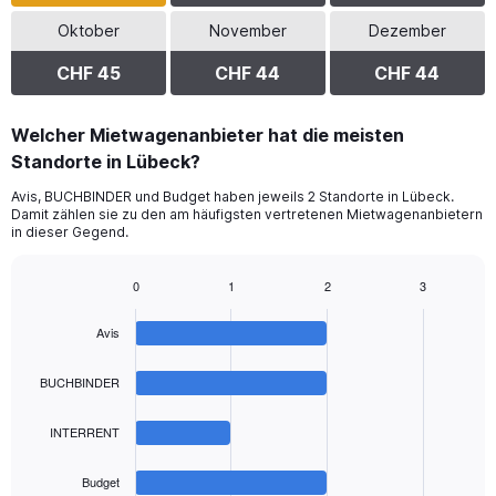
Oktober
November
Dezember
CHF 45
CHF 44
CHF 44
Welcher Mietwagenanbieter hat die meisten
Standorte in Lübeck?
Avis, BUCHBINDER und Budget haben jeweils 2 Standorte in Lübeck.
Damit zählen sie zu den am häufigsten vertretenen Mietwagenanbietern
in dieser Gegend.
0
1
2
3
Bar
Chart
graphic.
chart
Avis
with
4
bars.
BUCHBINDER
The
INTERRENT
chart
has
1
Budget