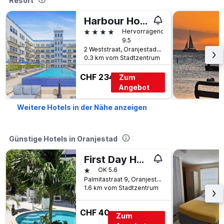
Resort
Harbour House
4 Sterne
Hervorragend
9.5
2 Weststraat, Oranjestad, Aruba
0.3 km vom Stadtzentrum
CHF 234
Zum
Angebot
Weitere Hotels in der Nähe anzeigen
Günstige Hotels in Oranjestad
First Day Hotel on Aruba
1 Stern
OK 5.6
Palmitastraat 9, Oranjestad, Aruba
1.6 km vom Stadtzentrum
CHF 40
Zum