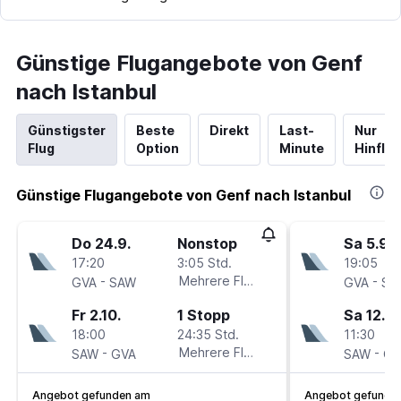
Günstige Flugangebote von Genf
nach Istanbul
Günstigster
Beste
Direkt
Last-
Nur
Flug
Option
Minute
Hinflug
Günstige Flugangebote von Genf nach Istanbul
Do 24.9.
Nonstop
Sa 5.9.
17:20
3:05 Std.
19:05
-
Mehrere Fluglinien
-
GVA
SAW
GVA
SA
Fr 2.10.
1 Stopp
Sa 12.9.
18:00
24:35 Std.
11:30
-
Mehrere Fluglinien
-
SAW
GVA
SAW
GV
Angebot gefunden am
Angebot gefunde