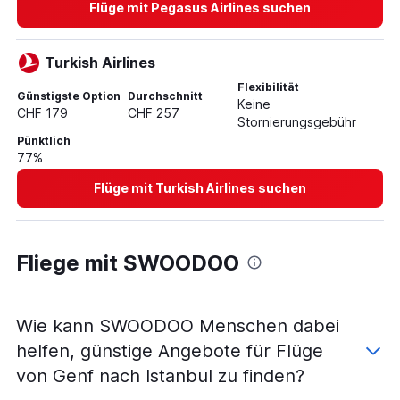
Flüge mit Pegasus Airlines suchen
Flüge von Genf nach Dalaman
Flüge von Zürich nach Mardin
Flüge von Zürich nach Tarsus
Turkish Airlines
Flüge von Basel nach Mardin
Flexibilität
Günstigste Option
Durchschnitt
Keine
Flüge von Genf nach Gaziantep
CHF 179
CHF 257
Stornierungsgebühr
Flüge von Zürich nach Edremit
Pünktlich
77%
Flüge von Basel nach Trabzon
Flüge von Genf nach Nevşehir
Flüge mit Turkish Airlines suchen
Flüge von Zürich nach Nevşehir
Flüge von Zürich nach Samsun
Fliege mit SWOODOO
Flüge von Zürich nach Elazığ
Flüge von Genf nach Konya
Flüge von Zürich nach Konya
Wie kann SWOODOO Menschen dabei
Flüge von Basel nach Antakya
helfen, günstige Angebote für Flüge
Flüge von Basel nach Erzincan
von Genf nach Istanbul zu finden?
Flüge von Basel nach Konya