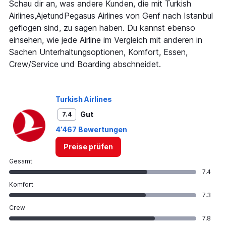
categories.
Schau dir an, was andere Kunden, die mit Turkish
The
Airlines,AjetundPegasus Airlines von Genf nach Istanbul
chart
geflogen sind, zu sagen haben. Du kannst ebenso
has
einsehen, wie jede Airline im Vergleich mit anderen in
1
Y
Sachen Unterhaltungsoptionen, Komfort, Essen,
axis
Crew/Service und Boarding abschneidet.
displaying
values.
Range:
0
Turkish Airlines
to
Gut
7.4
1200.
4’467 Bewertungen
Preise prüfen
Gesamt
7.4
Komfort
7.3
Crew
7.8