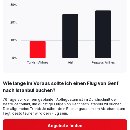
1
30%
Y
Bar
Chart
axis
graphic.
chart
displaying
with
20%
values.
3
Range:
bars.
0
10%
to
The
24.
chart
has
1
0%
Turkish Airlines
Ajet
Pegasus Airlines
X
End
of
axis
interactive
displaying
chart
categories.
Wie lange im Voraus sollte ich einen Flug von Genf
Range:
nach Istanbul buchen?
3
categories.
76 Tage vor deinem geplanten Abflugdatum ist im Durchschnitt der
The
beste Zeitpunkt, um günstige Flüge von Genf nach Istanbul zu buchen.
chart
Der allgemeine Trend: Je näher dein Buchungsdatum am Abreisedatum
has
liegt, desto teurer wird dein Flug sein.
1
Y
Angebote finden
axis