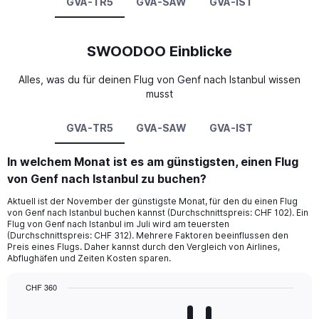
GVA-TR5
GVA-SAW
GVA-IST
SWOODOO Einblicke
Alles, was du für deinen Flug von Genf nach Istanbul wissen
musst
GVA-TR5
GVA-SAW
GVA-IST
In welchem Monat ist es am günstigsten, einen Flug
von Genf nach Istanbul zu buchen?
Aktuell ist der November der günstigste Monat, für den du einen Flug
von Genf nach Istanbul buchen kannst (Durchschnittspreis: CHF 102). Ein
Flug von Genf nach Istanbul im Juli wird am teuersten
(Durchschnittspreis: CHF 312). Mehrere Faktoren beeinflussen den
Preis eines Flugs. Daher kannst durch den Vergleich von Airlines,
Abflughäfen und Zeiten Kosten sparen.
CHF 360
Bar
Chart
graphic.
chart