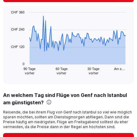
displaying
values.
CHF 360
Range:
Chart
Chart
0
graphic.
with
to
91
CHF 240
30.
data
points.
CHF 120
The
chart
has
0
1
90 Tage
60 Tage
30 Tage
Am s…
vorher
vorher
vorher
X
End
of
axis
interactive
displaying
chart
categories.
An welchem Tag sind Flüge von Genf nach Istanbul
Range:
am günstigsten?
91
categories.
Reisende, die bei ihrem Flug von Genf nach Istanbul so viel wie möglich
The
sparen möchten, sollten am Dienstagmorgen abfliegen. Dann sind die
chart
Preise häufig am niedrigsten. Flüge am Freitagabend solltest du eher
has
vermeiden, da die Preise dann in der Regel am höchsten sind.
1