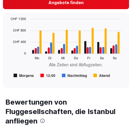
Y
Angebote finden
axis
displaying
values.
CHF 1’200
Range:
Bar
Chart
0
graphic.
chart
CHF 800
to
with
360.
4
CHF 400
data
series.
0
Mo
Di
Mi
Do
Fr
Sa
So
The
Alle Zeiten sind Abflugzeiten.
chart
has
Morgens
12:00
Nachmittag
Abend
1
End
of
X
interactive
axis
chart
displaying
Alle
Bewertungen von
Zeiten
Fluggesellschaften, die Istanbul
sind
Abflugzeiten..
anfliegen
Range:
7