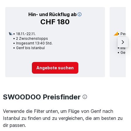
Hin- und Rückflug ab
CHF 180
18.11.-22.11.
Pegas
2 Zwischenstopps
16.08.
Insgesamt 13:40 Std.
Nons
Genf bis Istanbul
Insge
Genf b
Angebote suchen
SWOODOO Preisfinder
Verwende die Filter unten, um Flüge von Genf nach
Istanbul zu finden und zu vergleichen, die am besten zu
dir passen.