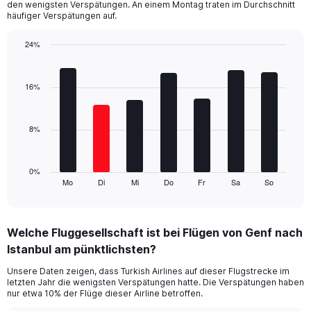
den wenigsten Verspätungen. An einem Montag traten im Durchschnitt
chart
häufiger Verspätungen auf.
has
1
24%
Y
Bar
Chart
axis
graphic.
chart
displaying
with
16%
values.
7
Range:
bars.
0
8%
to
The
24.
chart
has
1
0%
Mo
Di
Mi
Do
Fr
Sa
So
X
End
of
axis
interactive
displaying
chart
categories.
Welche Fluggesellschaft ist bei Flügen von Genf nach
Range:
Istanbul am pünktlichsten?
7
categories.
Unsere Daten zeigen, dass Turkish Airlines auf dieser Flugstrecke im
The
letzten Jahr die wenigsten Verspätungen hatte. Die Verspätungen haben
chart
nur etwa 10% der Flüge dieser Airline betroffen.
has