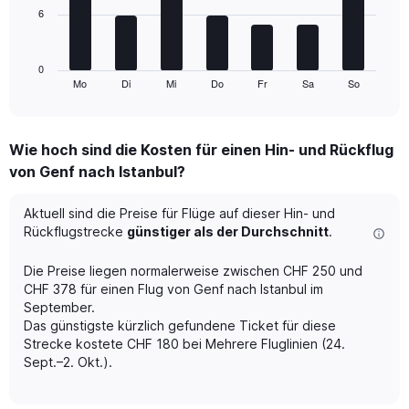
and
6
The
Number
chart
of
has
flights.
1
0
Mo
Di
Mi
Do
Fr
Sa
So
X
End
of
axis
interactive
displaying
chart
categories.
Wie hoch sind die Kosten für einen Hin- und Rückflug
Range:
von Genf nach Istanbul?
7
categories.
The
Aktuell sind die Preise für Flüge auf dieser Hin- und
chart
Rückflugstrecke
günstiger als der Durchschnitt
.
has
1
Die Preise liegen normalerweise zwischen CHF 250 und
Y
CHF 378 für einen Flug von Genf nach Istanbul im
axis
September.
displaying
Das günstigste kürzlich gefundene Ticket für diese
values.
Range:
Strecke kostete CHF 180 bei Mehrere Fluglinien (24.
0
Sept.–2. Okt.).
to
18.