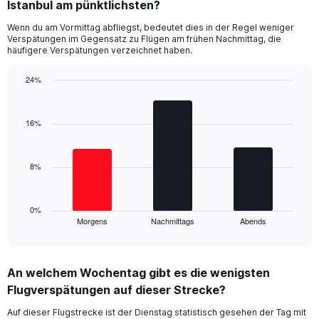
Range:
Istanbul am pünktlichsten?
14
Wenn du am Vormittag abfliegst, bedeutet dies in der Regel weniger
categories.
Verspätungen im Gegensatz zu Flügen am frühen Nachmittag, die
The
häufigere Verspätungen verzeichnet haben.
chart
has
24%
1
Bar
Y
Chart
graphic.
chart
axis
with
16%
displaying
3
values.
bars.
Range:
0
8%
The
to
chart
50.
has
1
0%
Morgens
Nachmittags
Abends
X
End
of
axis
interactive
displaying
chart
categories.
An welchem Wochentag gibt es die wenigsten
Range:
Flugverspätungen auf dieser Strecke?
3
categories.
Auf dieser Flugstrecke ist der Dienstag statistisch gesehen der Tag mit
The