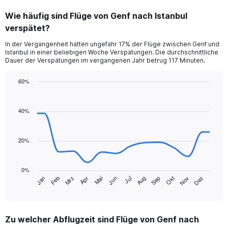
Wie häufig sind Flüge von Genf nach Istanbul
verspätet?
In der Vergangenheit hatten ungefähr 17% der Flüge zwischen Genf und
Istanbul in einer beliebigen Woche Verspätungen. Die durchschnittliche
Dauer der Verspätungen im vergangenen Jahr betrug 117 Minuten.
60%
Line
Chart
graphic.
chart
with
40%
14
data
points.
20%
The
chart
0%
has
Jan
Feb
Mrz
Apr
Mai
Jun
Jul
Aug
Sep
Okt
Nov
Dez
1
End
of
X
interactive
axis
chart
displaying
Zu welcher Abflugzeit sind Flüge von Genf nach
categories.