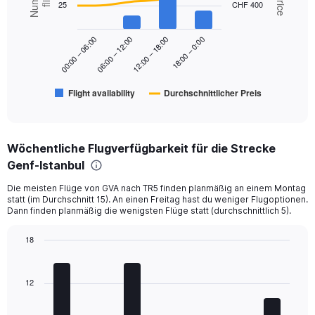
25
CHF 400
2
0
data
to
series.
360.
18:00 – 0:00
00:00 – 06:00
06:00 – 12:00
12:00 – 18:00
The
chart
has
Flight availability
Durchschnittlicher Preis
1
End
of
X
interactive
axis
chart
displaying
Wöchentliche Flugverfügbarkeit für die Strecke
categories.
Range:
Genf-Istanbul
6
Die meisten Flüge von GVA nach TR5 finden planmäßig an einem Montag
categories.
statt (im Durchschnitt 15). An einen Freitag hast du weniger Flugoptionen.
The
Dann finden planmäßig die wenigsten Flüge statt (durchschnittlich 5).
chart
has
18
2
Bar
Y
Chart
graphic.
chart
axes
with
12
displaying
7
Avg.
bars.
Price