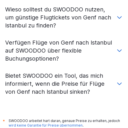
Flüge von Zürich nach Denizli
Wieso solltest du SWOODOO nutzen,
Flüge von Basel nach Ordu
um günstige Flugtickets von Genf nach
Flüge von Zürich nach Van
Istanbul zu finden?
Flüge von Zürich nach Antakya
Flüge von Basel nach Diyarbakır
Verfügen Flüge von Genf nach Istanbul
Flüge von Zürich nach Kahramanmaraş
auf SWOODOO über flexible
Buchungsoptionen?
Bietet SWOODOO ein Tool, das mich
informiert, wenn die Preise für Flüge
von Genf nach Istanbul sinken?
SWOODOO arbeitet hart daran, genaue Preise zu erhalten, jedoch
*
wird keine Garantie für Preise übernommen
.