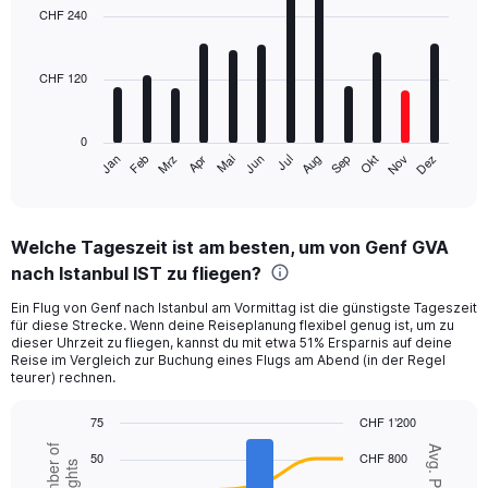
with
CHF 240
12
bars.
CHF 120
The
chart
has
0
1
Jan
Apr
Jul
Okt
Mrz
Jun
Sep
Dez
Feb
Mai
Aug
Nov
X
End
of
axis
interactive
displaying
chart
categories.
Welche Tageszeit ist am besten, um von Genf GVA
Range:
nach Istanbul IST zu fliegen?
12
categories.
Ein Flug von Genf nach Istanbul am Vormittag ist die günstigste Tageszeit
The
für diese Strecke. Wenn deine Reiseplanung flexibel genug ist, um zu
chart
dieser Uhrzeit zu fliegen, kannst du mit etwa 51% Ersparnis auf deine
has
Reise im Vergleich zur Buchung eines Flugs am Abend (in der Regel
1
teurer) rechnen.
Y
axis
75
CHF 1’200
displaying
Combination
Chart
Number of
Avg. Price
values.
50
CHF 800
graphic.
chart
flights
Range:
with