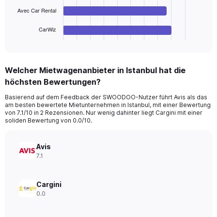
45.
chart
Avec Car Rental
has
1
CarWiz
X
End
of
axis
interactive
displaying
chart
categories.
Welcher Mietwagenanbieter in Istanbul hat die
Range:
höchsten Bewertungen?
4
categories.
Basierend auf dem Feedback der SWOODOO-Nutzer führt Avis als das
The
am besten bewertete Mietunternehmen in Istanbul, mit einer Bewertung
chart
von 7.1/10 in 2 Rezensionen. Nur wenig dahinter liegt Cargini mit einer
has
soliden Bewertung von 0.0/10.
1
Y
axis
Avis
displaying
7.1
values.
Range:
0
Cargini
to
0.0
36.