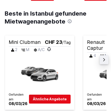
Beste in Istanbul gefundene
Mietwagenangebote
Mini Clubman
CHF 23
Renault
/Tag
Captur
2
M
A/C
4
M
Gefunden
Gefunden
Ähnliche Angebote
am
am
08/03/26
08/03/26