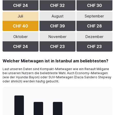
CHF 24
CHF 32
CHF 30
Juli
August
September
CHF 40
CHF 39
CHF 28
Oktober
November
Dezember
CHF 24
CHF 23
CHF 23
Welcher Mietwagen ist in Istanbul am beliebtesten?
Laut unseren Daten sind Kompakt-Mietwagen wie ein Renault Mégane
bei unseren Nutzern die beliebteste Wahl. Auch Economy-Mietwagen
(wie der Hyundai Bayon) oder SUV-Mietwagen (Dacia Sandero Stepway
oder ähnlich) werden häufig gebucht.
Bar
Chart
graphic.
chart
with
5
bars.