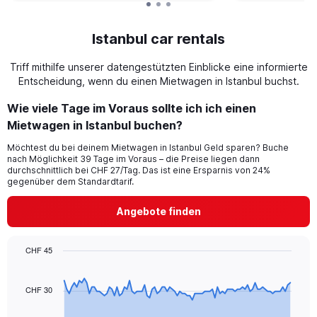
Istanbul car rentals
Triff mithilfe unserer datengestützten Einblicke eine informierte
Entscheidung, wenn du einen Mietwagen in Istanbul buchst.
Wie viele Tage im Voraus sollte ich ich einen
Mietwagen in Istanbul buchen?
Möchtest du bei deinem Mietwagen in Istanbul Geld sparen? Buche
nach Möglichkeit 39 Tage im Voraus – die Preise liegen dann
durchschnittlich bei CHF 27/Tag. Das ist eine Ersparnis von 24%
gegenüber dem Standardtarif.
Angebote finden
CHF 45
Chart
Chart
graphic.
with
91
CHF 30
data
points.