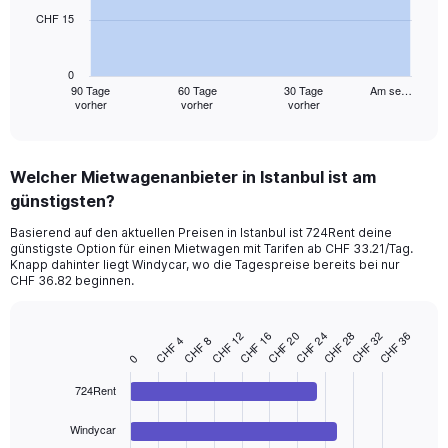
CHF 15
The
chart
has
0
1
90 Tage
60 Tage
30 Tage
Am se…
vorher
vorher
vorher
X
End
of
axis
interactive
displaying
chart
categories.
Welcher Mietwagenanbieter in Istanbul ist am
Range:
günstigsten?
91
categories.
Basierend auf den aktuellen Preisen in Istanbul ist 724Rent deine
The
günstigste Option für einen Mietwagen mit Tarifen ab CHF 33.21/Tag.
chart
Knapp dahinter liegt Windycar, wo die Tagespreise bereits bei nur
has
CHF 36.82 beginnen.
1
Y
axis
CHF 32
CHF 28
CHF 24
CHF 20
CHF 16
CHF 12
CHF 36
CHF 8
CHF 4
Bar
Chart
displaying
0
graphic.
chart
values.
with
Range:
724Rent
4
bars.
0
to
Windycar
The