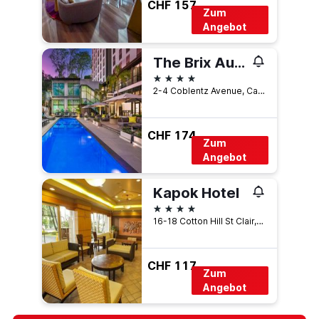
CHF 157
Zum
Angebot
The Brix Autograph Collection
4 Sterne
2-4 Coblentz Avenue, Cascade, Port-of-Spain, Trinidad und Tobago
CHF 174
Zum
Angebot
Kapok Hotel
4 Sterne
16-18 Cotton Hill St Clair, Port-of-Spain, Trinidad und Tobago
CHF 117
Zum
Angebot