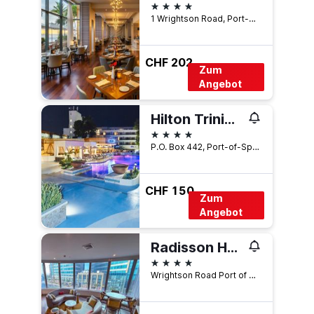
4 Sterne
1 Wrightson Road, Port-of-Spain, Trinidad und Tobago
CHF 202
Zum
Angebot
Hilton Trinidad & Conference Centre
4 Sterne
P.O. Box 442, Port-of-Spain, Trinidad und Tobago
CHF 150
Zum
Angebot
Radisson Hotel Trinidad
4 Sterne
Wrightson Road Port of Spain 0000 TT, Port-of-Spain, Trinidad und Tobago