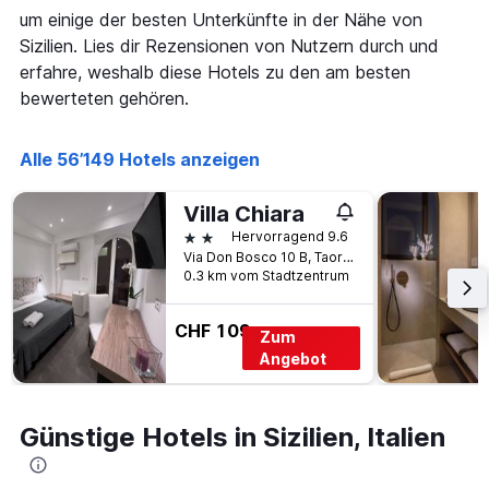
wurde.
Aufenthalt
um einige der besten Unterkünfte in der Nähe von
anzeigt
Sizilien. Lies dir Rezensionen von Nutzern durch und
Das
erfahre, weshalb diese Hotels zu den am besten
Diagramm
hat
bewerteten gehören.
1
Y-
Alle 56’149 Hotels anzeigen
Achse,
die
den
Villa Chiara
durchschnittlichen
2 Sterne
Hervorragend 9.6
Zimmerpreis
Via Don Bosco 10 B, Taormina, Sizilien, Italien
anzeigt
0.3 km vom Stadtzentrum
CHF 109
Zum
Angebot
Günstige Hotels in Sizilien, Italien