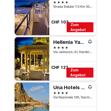
4 Sterne
Strada Statale 113 Km 301.100, Terrasini, Sizilien, Italien
CHF 103
Zum
Angebot
Hellenia Yachting Hotel & Spa
4 Sterne
Via Jannuzzo, 41, Giardini Naxos, Sizilien, Italien
CHF 127
Zum
Angebot
Una Hotels Capotaormina
4 Sterne
Via Nazionale 105, Taormina, Sizilien, Italien