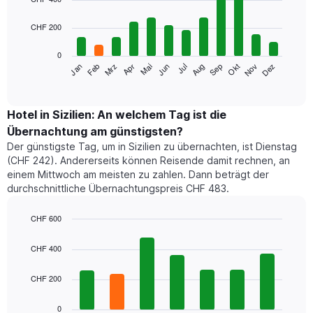
with
12
CHF 200
bars.
0
Das
Mrz
Jun
Sep
Dez
Jan
Apr
Jul
Okt
Feb
Mai
Aug
Nov
folgende
End
of
Diagramm
interactive
zeigt
chart
den
Hotel in Sizilien: An welchem Tag ist die
durchschnittlichen
Übernachtung am günstigsten?
Zimmerpreis
Der günstigste Tag, um in Sizilien zu übernachten, ist Dienstag
im
(CHF 242). Andererseits können Reisende damit rechnen, an
jeweiligen
einem Mittwoch am meisten zu zahlen. Dann beträgt der
Monat
durchschnittliche Übernachtungspreis CHF 483.
an.
Das
Diagramm
CHF 600
hat
Bar
Chart
1
graphic.
chart
CHF 400
with
X-
7
Achse,
CHF 200
bars.
die
die
Das
0
Monate