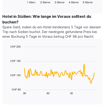
1-Stern
2-Sterne
3-Sterne
4-Sterne
5-Sterne
den
End
Hotelkategorien
of
durchschnittlichen
nach
interactive
Zimmerpreis
chart
Sternen
für
Hotel in Sizilien: Wie lange im Voraus solltest du
anzeigt
dieses
buchen?
Das
Wochenende
Diagramm
Spare Geld, indem du ein Hotel mindestens 5 Tage vor deinem
in
hat
Trip nach Sizilien buchst. Der niedrigste gefundene Preis bei
den
1
einer Buchung 5 Tage im Voraus betrug CHF 98 pro Nacht.
letzten
Y-
3
Achse,
CHF 200
Tagen,
die
aggregiert
Line
Chart
den
graphic.
chart
nach
durchschnittlichen
with
Sternebewertung.
CHF 160
Zimmerpreis
90
Das
für
data
Diagramm
points.
heute
hat
CHF 120
Nacht
1
Das
in
X-
folgende
den
Achse,
Diagramm
letzten
CHF 80
die
zeigt,
3
90
60
30
End
die
of
wie
Tagen
interactive
Hotelkategorien
sich
anzeigt.
chart