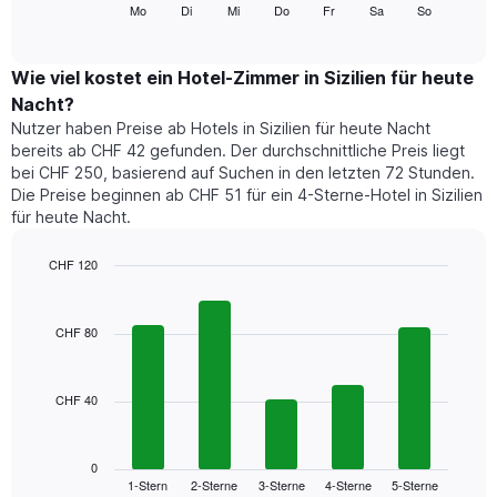
folgende
Mo
Di
Mi
Do
Fr
Sa
So
End
anzeigt.
of
Diagramm
Das
interactive
zeigt
chart
Diagramm
den
Wie viel kostet ein Hotel-Zimmer in Sizilien für heute
hat
durchschnittlichen
1
Nacht?
Preis
Y-
Nutzer haben Preise ab Hotels in Sizilien für heute Nacht
eines
Achse,
bereits ab CHF 42 gefunden. Der durchschnittliche Preis liegt
Zimmers
die
bei CHF 250, basierend auf Suchen in den letzten 72 Stunden.
für
den
Die Preise beginnen ab CHF 51 für ein 4-Sterne-Hotel in Sizilien
den
durchschnittlichen
für heute Nacht.
jeweiligen
Zimmerpreis
Wochentag.
anzeigt.
Das
CHF 120
Diagramm
Bar
Chart
hat
graphic.
chart
1
with
CHF 80
5
X-
bars.
Achse,
die
CHF 40
Das
die
folgende
Wochentage
Diagramm
anzeigt.
zeigt
0
Das
1-Stern
2-Sterne
3-Sterne
4-Sterne
5-Sterne
den
End
Diagramm