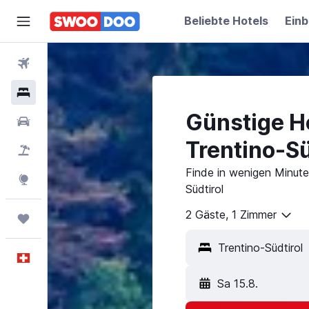
Beliebte Hotels
Einb
Flüge
Hotels
Günstige Ho
Mietwagen
Trentino-Sü
Pauschalreisen
FERIEN
Finde in wenigen Minute
Explore
Südtirol
2 Gäste, 1 Zimmer
Trips
Deutsch
Sa 15.8.