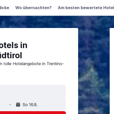
licke
Wo übernachten?
Am besten bewertete Hote
tels in
dtirol
n tolle Hotelangebote in Trentino-
-
So 16.8.