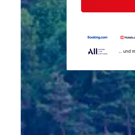
… und 