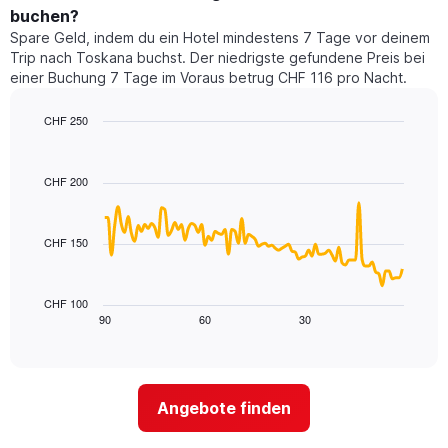
dieses
buchen?
Das
Wochenende
Diagramm
Spare Geld, indem du ein Hotel mindestens 7 Tage vor deinem
in
hat
Trip nach Toskana buchst. Der niedrigste gefundene Preis bei
den
1
einer Buchung 7 Tage im Voraus betrug CHF 116 pro Nacht.
letzten
Y-
3
Achse,
CHF 250
Tagen,
die
aggregiert
Line
Chart
den
graphic.
chart
nach
durchschnittlichen
with
Sternebewertung.
CHF 200
Zimmerpreis
90
Das
für
data
Diagramm
points.
heute
hat
CHF 150
Nacht
1
Das
in
X-
folgende
den
Achse,
Diagramm
letzten
CHF 100
die
zeigt,
3
90
60
30
End
die
of
wie
Tagen
interactive
Hotelkategorien
sich
anzeigt.
chart
nach
der
Sternen
Preis
Angebote finden
anzeigt
für
Das
ein
Diagramm