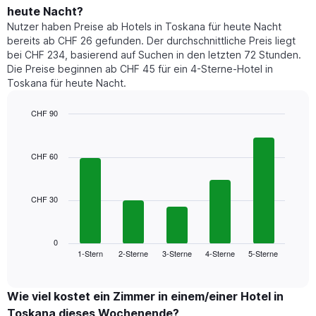
den
durchschnittlichen
1
heute Nacht?
letzten
Preis
Y-
Nutzer haben Preise ab Hotels in Toskana für heute Nacht
3
eines
Achse,
bereits ab CHF 26 gefunden. Der durchschnittliche Preis liegt
Tagen
Zimmers
die
anzeigt.
bei CHF 234, basierend auf Suchen in den letzten 72 Stunden.
für
den
Die Preise beginnen ab CHF 45 für ein 4-Sterne-Hotel in
den
durchschnittlichen
Toskana für heute Nacht.
jeweiligen
Zimmerpreis
Wochentag.
anzeigt.
Das
CHF 90
Diagramm
Bar
Chart
hat
graphic.
chart
1
with
CHF 60
5
X-
bars.
Achse,
die
CHF 30
Das
die
folgende
Wochentage
Diagramm
anzeigt.
zeigt
0
Das
1-Stern
2-Sterne
3-Sterne
4-Sterne
5-Sterne
den
End
Diagramm
of
durchschnittlichen
hat
interactive
Zimmerpreis,
chart
1
der
Wie viel kostet ein Zimmer in einem/einer Hotel in
Y-
für
Achse,
Toskana dieses Wochenende?