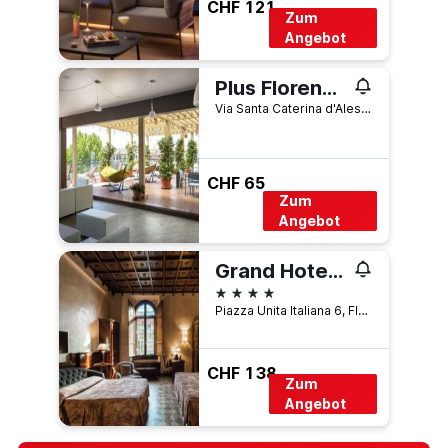
CHF 121
Zum
Angebot
Plus Florence - Hostel
Via Santa Caterina d'Alessandria, 15, Florenz, Toskana, Italien
CHF 65
Zum
Angebot
Grand Hotel Baglioni
4 Sterne
Piazza Unita Italiana 6, Florenz, Toskana, Italien
CHF 138
Zum
Angebot