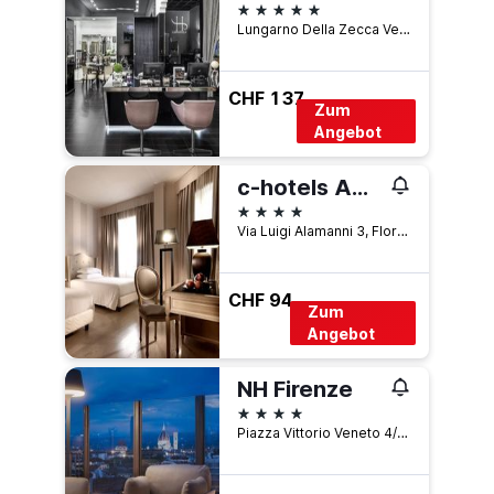
5 Sterne
Lungarno Della Zecca Vecchia 18, Florenz, Toskana, Italien
CHF 137
Zum
Angebot
c-hotels Ambasciatori
4 Sterne
Via Luigi Alamanni 3, Florenz, Toskana, Italien
CHF 94
Zum
Angebot
NH Firenze
4 Sterne
Piazza Vittorio Veneto 4/A, Florenz, Toskana, Italien