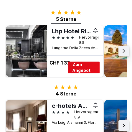
5 Sterne
5 Sterne
Lhp Hotel River & Spa
5 Sterne
Hervorragend
8.5
Lungarno Della Zecca Vecchia 18, Florenz, Toskana, Italien
CHF 137
Zum
Angebot
4 Sterne
4 Sterne
c-hotels Ambasciatori
4 Sterne
Hervorragend
8.9
Via Luigi Alamanni 3, Florenz, Toskana, Italien