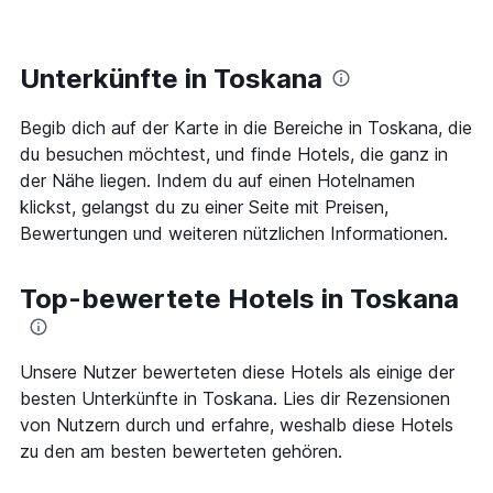
Zimmer
hat
ändert,
1
je
Y-
näher
Unterkünfte in Toskana
Achse,
das
die
Aufenthaltsdatum
den
Begib dich auf der Karte in die Bereiche in Toskana, die
rückt.
durchschnittlichen
Das
du besuchen möchtest, und finde Hotels, die ganz in
Zimmerpreis
Diagramm
der Nähe liegen. Indem du auf einen Hotelnamen
an
hat
klickst, gelangst du zu einer Seite mit Preisen,
diesem
1
Wochenende
Bewertungen und weiteren nützlichen Informationen.
X-
anzeigt,
Achse,
der
die
in
Top-bewertete Hotels in Toskana
die
den
Anzahl
letzten
der
3
Tage
Unsere Nutzer bewerteten diese Hotels als einige der
Tagen
vor
gefunden
besten Unterkünfte in Toskana. Lies dir Rezensionen
dem
wurde.
Aufenthalt
von Nutzern durch und erfahre, weshalb diese Hotels
anzeigt
zu den am besten bewerteten gehören.
Das
Diagramm