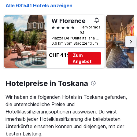
hat
Alle 63’541 Hotels anzeigen
1
Y-
W Florence
Achse,
die
5 Sterne
Hervorragend
den
9.1
durchschnittlichen
Piazza Dell'Unita Italiana 3/4, Florenz, Toskana, Italien
0.6 km vom Stadtzentrum
Zimmerpreis
anzeigt
CHF 419
Zum
Angebot
Hotelpreise in Toskana
Wir haben die folgenden Hotels in Toskana gefunden,
die unterschiedliche Preise und
Hotelklassifizierungsoptionen ausweisen. Du wirst
innerhalb jeder Hotelklassifizierung die beliebtesten
Unterkünfte einsehen können und diejenigen, mit der
besten Leistung.