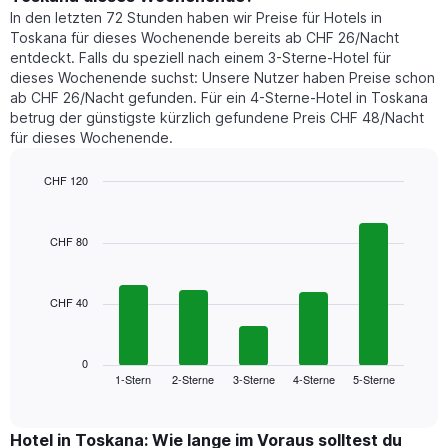
heute
die
In den letzten 72 Stunden haben wir Preise für Hotels in
Nacht
den
Toskana für dieses Wochenende bereits ab CHF 26/Nacht
in
durchschnittlichen
entdeckt. Falls du speziell nach einem 3-Sterne-Hotel für
den
Zimmerpreis
dieses Wochenende suchst: Unsere Nutzer haben Preise schon
letzten
anzeigt.
ab CHF 26/Nacht gefunden. Für ein 4-Sterne-Hotel in Toskana
3
betrug der günstigste kürzlich gefundene Preis CHF 48/Nacht
Tagen
für dieses Wochenende.
gefunden
wurde,
aggregiert
CHF 120
nach
Bar
Chart
Sternebewertung.
graphic.
chart
with
Das
CHF 80
5
Diagramm
bars.
hat
1
CHF 40
Das
X-
folgende
Achse,
Diagramm
die
zeigt
0
die
1-Stern
2-Sterne
3-Sterne
4-Sterne
5-Sterne
den
End
Hotelkategorien
of
durchschnittlichen
nach
interactive
Zimmerpreis
chart
Sternen
für
Hotel in Toskana: Wie lange im Voraus solltest du
anzeigt