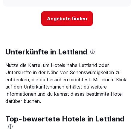
Das
sich
chart
Diagramm
der
hat
Preis
1
Angebote finden
für
Y-
ein
Achse,
Zimmer
die
ändert,
den
je
durchschnittlichen
näher
Unterkünfte in Lettland
Zimmerpreis
das
anzeigt.
Aufenthaltsdatum
Nutze die Karte, um Hotels nahe Lettland oder
rückt.
Das
Unterkünfte in der Nähe von Sehenswürdigkeiten zu
Diagramm
entdecken, die du besuchen möchtest. Mit einem Klick
hat
auf den Unterkunftsnamen erhältst du weitere
1
Informationen und du kannst dieses bestimmte Hotel
X-
Achse,
darüber buchen.
die
die
Anzahl
Top-bewertete Hotels in Lettland
der
Tage
vor