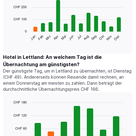
Bar
Chart
graphic.
chart
CHF 200
with
12
CHF 100
bars.
0
Das
Mrz
Jun
Sep
Dez
Jan
Apr
Jul
Okt
Feb
Mai
Aug
Nov
folgende
End
of
Diagramm
interactive
zeigt
chart
den
Hotel in Lettland: An welchem Tag ist die
durchschnittlichen
Übernachtung am günstigsten?
Zimmerpreis
Der günstigste Tag, um in Lettland zu übernachten, ist Dienstag
im
(CHF 49). Andererseits können Reisende damit rechnen, an
jeweiligen
einem Donnerstag am meisten zu zahlen. Dann beträgt der
Monat
durchschnittliche Übernachtungspreis CHF 166.
an.
Das
Diagramm
CHF 180
hat
Bar
Chart
1
graphic.
chart
CHF 120
with
X-
7
Achse,
CHF 60
bars.
die