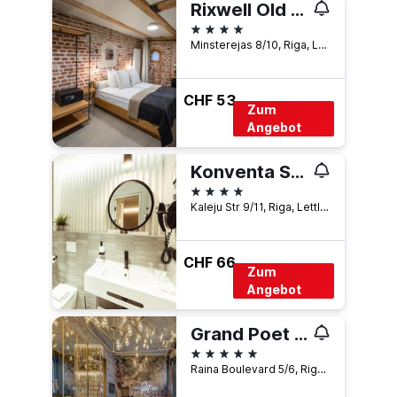
Rixwell Old Riga Palace Hotel
4 Sterne
Minsterejas 8/10, Riga, Lettland
CHF 53
Zum
Angebot
Konventa Sēta Hotel Keystone Collection
4 Sterne
Kaleju Str 9/11, Riga, Lettland
CHF 66
Zum
Angebot
Grand Poet Hotel By Semarah
5 Sterne
Raina Boulevard 5/6, Riga, Lettland