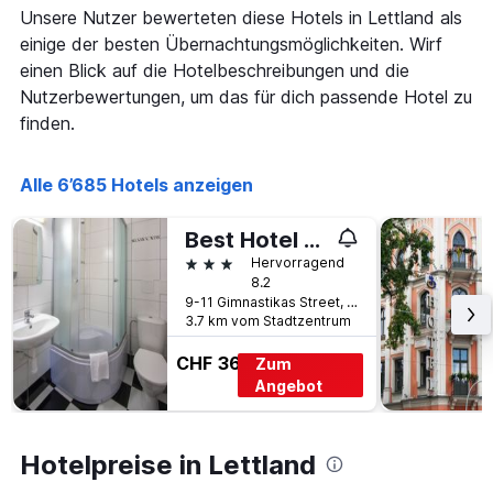
Unsere Nutzer bewerteten diese Hotels in Lettland als
dem
Aufenthalt
einige der besten Übernachtungsmöglichkeiten. Wirf
anzeigt
einen Blick auf die Hotelbeschreibungen und die
Das
Nutzerbewertungen, um das für dich passende Hotel zu
Diagramm
finden.
hat
1
Y-
Alle 6’685 Hotels anzeigen
Achse,
die
den
Best Hotel Riga
durchschnittlichen
3 Sterne
Hervorragend
Zimmerpreis
8.2
anzeigt
9-11 Gimnastikas Street, Riga, Lettland
3.7 km vom Stadtzentrum
CHF 36
Zum
Angebot
Hotelpreise in Lettland