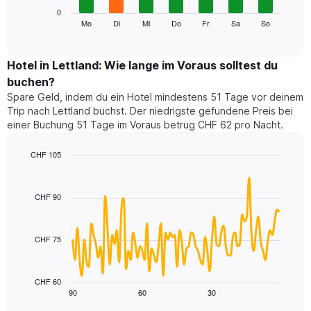
die
Das
0
Monate
folgende
Mo
Di
Mi
Do
Fr
Sa
So
End
anzeigt.
of
Diagramm
Das
interactive
zeigt
chart
Diagramm
den
Hotel in Lettland: Wie lange im Voraus solltest du
hat
durchschnittlichen
1
buchen?
Preis
Y-
Spare Geld, indem du ein Hotel mindestens 51 Tage vor deinem
eines
Achse,
Trip nach Lettland buchst. Der niedrigste gefundene Preis bei
Zimmers
die
einer Buchung 51 Tage im Voraus betrug CHF 62 pro Nacht.
für
den
den
durchschnittlichen
jeweiligen
CHF 105
Zimmerpreis
Wochentag.
Line
anzeigt.
Chart
Das
graphic.
chart
with
Diagramm
CHF 90
90
hat
data
1
points.
X-
CHF 75
Achse,
Das
die
folgende
die
Diagramm
CHF 60
Wochentage
zeigt,
90
60
30
End
anzeigt.
of
wie
interactive