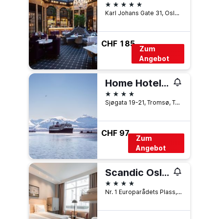
5 Sterne
Karl Johans Gate 31, Oslo, Oslo, Norwegen
CHF 185
Zum
Angebot
Home Hotel Aurora
4 Sterne
Sjøgata 19-21, Tromsø, Troms, Norwegen
CHF 97
Zum
Angebot
Scandic Oslo City
4 Sterne
Nr. 1 Europarådets Plass, Oslo, Oslo, Norwegen