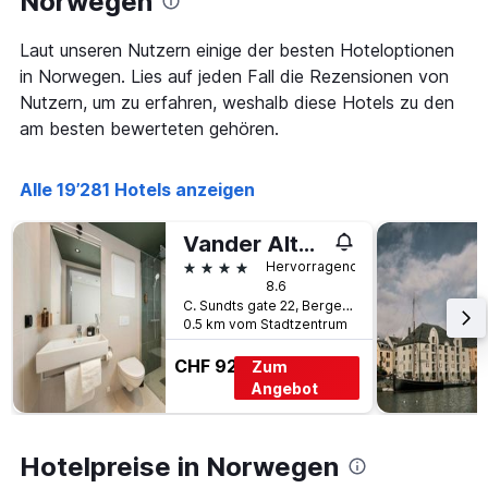
Norwegen
dem
Aufenthalt
Laut unseren Nutzern einige der besten Hoteloptionen
anzeigt
in Norwegen. Lies auf jeden Fall die Rezensionen von
Das
Diagramm
Nutzern, um zu erfahren, weshalb diese Hotels zu den
hat
am besten bewerteten gehören.
1
Y-
Achse,
Alle 19’281 Hotels anzeigen
die
den
Vander Altona
durchschnittlichen
Zimmerpreis
4 Sterne
Hervorragend
anzeigt
8.6
C. Sundts gate 22, Bergen, Hordaland, Norwegen
0.5 km vom Stadtzentrum
CHF 92
Zum
Angebot
Hotelpreise in Norwegen