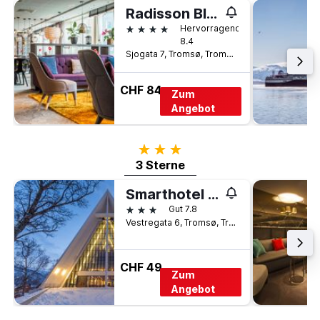
Radisson Blu Hotel, Tromso
4 Sterne
Hervorragend
8.4
Sjogata 7, Tromsø, Troms, Norwegen
CHF 84
Zum
Angebot
3 Sterne
3 Sterne
Smarthotel Tromso
3 Sterne
Gut 7.8
Vestregata 6, Tromsø, Troms, Norwegen
CHF 49
Zum
Angebot