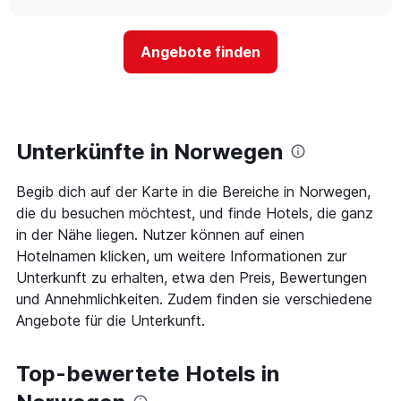
sich
chart
hat
der
1
Preis
Y-
Angebote finden
für
Achse,
ein
die
Zimmer
den
ändert,
durchschnittlichen
je
Zimmerpreis
näher
Unterkünfte in Norwegen
anzeigt.
das
Aufenthaltsdatum
Begib dich auf der Karte in die Bereiche in Norwegen,
rückt.
Das
die du besuchen möchtest, und finde Hotels, die ganz
Diagramm
in der Nähe liegen. Nutzer können auf einen
hat
Hotelnamen klicken, um weitere Informationen zur
1
Unterkunft zu erhalten, etwa den Preis, Bewertungen
X-
Achse,
und Annehmlichkeiten. Zudem finden sie verschiedene
die
Angebote für die Unterkunft.
die
Anzahl
der
Top-bewertete Hotels in
Tage
vor