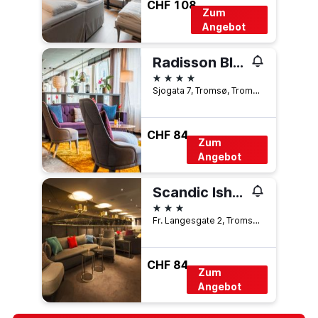
CHF 108
Zum
Angebot
Radisson Blu Hotel, Tromso
4 Sterne
Sjogata 7, Tromsø, Troms, Norwegen
CHF 84
Zum
Angebot
Scandic Ishavshotel
3 Sterne
Fr. Langesgate 2, Tromsø, Troms, Norwegen
CHF 84
Zum
Angebot