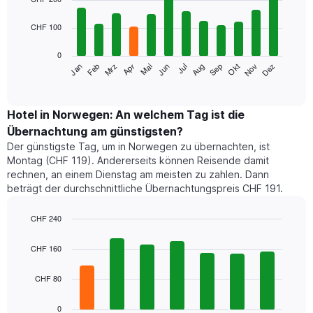
with
12
CHF 100
bars.
0
Das
Mrz
Jun
Sep
Dez
Jan
Apr
Jul
Okt
Feb
Mai
Aug
Nov
folgende
End
of
Diagramm
interactive
zeigt
chart
den
Hotel in Norwegen: An welchem Tag ist die
durchschnittlichen
Übernachtung am günstigsten?
Zimmerpreis
Der günstigste Tag, um in Norwegen zu übernachten, ist
im
Montag (CHF 119). Andererseits können Reisende damit
jeweiligen
rechnen, an einem Dienstag am meisten zu zahlen. Dann
Monat
beträgt der durchschnittliche Übernachtungspreis CHF 191.
an.
Das
Diagramm
CHF 240
hat
Bar
Chart
1
graphic.
chart
CHF 160
with
X-
7
Achse,
CHF 80
bars.
die
die
Das
0
Monate