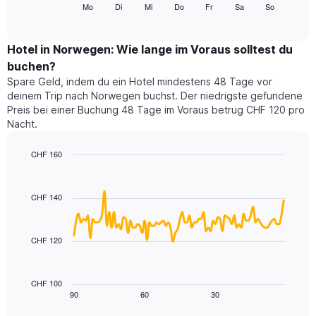
folgende
Mo
Di
Mi
Do
Fr
Sa
So
End
anzeigt.
of
Diagramm
Das
interactive
zeigt
chart
Diagramm
den
Hotel in Norwegen: Wie lange im Voraus solltest du
hat
durchschnittlichen
1
buchen?
Preis
Y-
Spare Geld, indem du ein Hotel mindestens 48 Tage vor
eines
Achse,
deinem Trip nach Norwegen buchst. Der niedrigste gefundene
Zimmers
die
Preis bei einer Buchung 48 Tage im Voraus betrug CHF 120 pro
für
den
Nacht.
den
durchschnittlichen
jeweiligen
Zimmerpreis
Wochentag.
CHF 160
anzeigt.
Das
Line
Chart
Diagramm
graphic.
chart
with
hat
CHF 140
90
1
data
X-
points.
Achse,
CHF 120
die
Das
die
folgende
Wochentage
Diagramm
CHF 100
anzeigt.
zeigt,
90
60
30
End
Das
of
wie
Diagramm
interactive