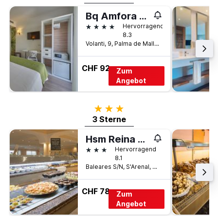
Bq Amfora Beach - Adults Only
4 Sterne
Hervorragend
8.3
Volanti, 9, Palma de Mallorca, Mallorca, Spanien
CHF 92
Zum
Angebot
3 Sterne
3 Sterne
Hsm Reina Del Mar
3 Sterne
Hervorragend
8.1
Baleares S/N, S'Arenal, Mallorca, Spanien
CHF 78
Zum
Angebot