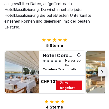
ausgewählten Daten, aufgeführt nach
Hotelklassifizierung. Du wirst innerhalb jeder
Hotelklassifizierung die beliebtesten Unterkünfte
einsehen können und diejenigen, mit der besten
Leistung.
5 Sterne
5 Sterne
Hotel Coronado Thalasso & Spa
5 Sterne
Hervorragend
8.2
Carretera Cala Fornells, 80, Calvià, Mallorca, Spanien
CHF 137
Zum
Angebot
4 Sterne
4 Sterne