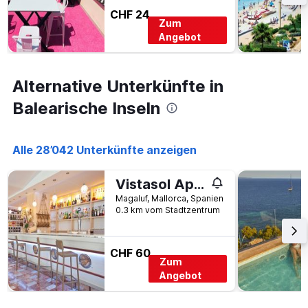
CHF 24
Zum
Angebot
Alternative Unterkünfte in
Balearische Inseln
Alle 28’042 Unterkünfte anzeigen
Vistasol Apartments
Magaluf, Mallorca, Spanien
0.3 km vom Stadtzentrum
CHF 60
Zum
Angebot