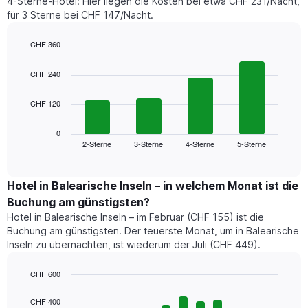
4-Sterne-Hotel: Hier liegen die Kosten bei etwa CHF 231/Nacht,
für 3 Sterne bei CHF 147/Nacht.
CHF 360
Bar
Chart
graphic.
chart
CHF 240
with
4
CHF 120
bars.
Das
0
folgende
2-Sterne
3-Sterne
4-Sterne
5-Sterne
End
of
Diagramm
interactive
zeigt
chart
den
Hotel in Balearische Inseln – in welchem Monat ist die
durchschnittlichen
Buchung am günstigsten?
Preis
Hotel in Balearische Inseln – im Februar (CHF 155) ist die
für
Buchung am günstigsten. Der teuerste Monat, um in Balearische
ein
Inseln zu übernachten, ist wiederum der Juli (CHF 449).
Doppelzimmer
der
letzten
CHF 600
3
Bar
Chart
Tage,
graphic.
chart
CHF 400