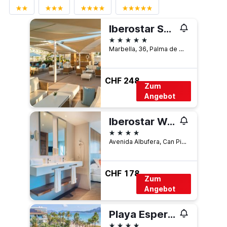
Iberostar Selection Playa de Palma
5 Sterne
Marbella, 36, Palma de Mallorca, Mallorca, Spanien
CHF 248
Zum
Angebot
Iberostar Waves Playa de Muro
4 Sterne
Avenida Albufera, Can Picafort, Mallorca, Spanien
CHF 178
Zum
Angebot
Playa Esperanza Resort
4 Sterne