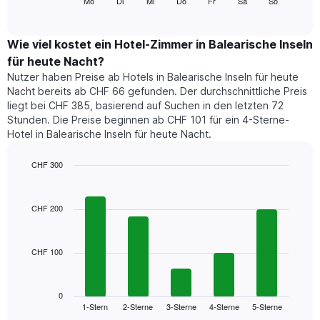
folgende
Mo
Di
Mi
Do
Fr
Sa
So
End
anzeigt.
eines
of
Diagramm
Das
interactive
Doppelzimmers
zeigt
chart
Diagramm
in
den
Wie viel kostet ein Hotel-Zimmer in Balearische Inseln
hat
den
durchschnittlichen
1
für heute Nacht?
letzten
Preis
Y-
Nutzer haben Preise ab Hotels in Balearische Inseln für heute
3
eines
Achse,
Nacht bereits ab CHF 66 gefunden. Der durchschnittliche Preis
Tagen
Zimmers
die
anzeigt.
liegt bei CHF 385, basierend auf Suchen in den letzten 72
für
den
Stunden. Die Preise beginnen ab CHF 101 für ein 4-Sterne-
den
durchschnittlichen
Hotel in Balearische Inseln für heute Nacht.
jeweiligen
Zimmerpreis
Wochentag.
anzeigt.
Das
CHF 300
Diagramm
Bar
Chart
hat
graphic.
chart
1
with
CHF 200
5
X-
bars.
Achse,
die
CHF 100
Das
die
folgende
Wochentage
Diagramm
anzeigt.
zeigt
0
Das
1-Stern
2-Sterne
3-Sterne
4-Sterne
5-Sterne
den
End
Diagramm
of