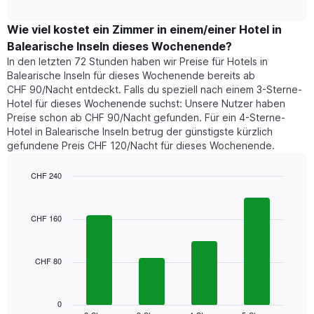
durchschnittlichen
hat
interactive
Zimmerpreis,
chart
1
der
Wie viel kostet ein Zimmer in einem/einer Hotel in
Y-
für
Achse,
Balearische Inseln dieses Wochenende?
heute
die
In den letzten 72 Stunden haben wir Preise für Hotels in
Nacht
den
Balearische Inseln für dieses Wochenende bereits ab
in
durchschnittlichen
CHF 90/Nacht entdeckt. Falls du speziell nach einem 3-Sterne-
den
Zimmerpreis
Hotel für dieses Wochenende suchst: Unsere Nutzer haben
letzten
anzeigt.
Preise schon ab CHF 90/Nacht gefunden. Für ein 4-Sterne-
3
Hotel in Balearische Inseln betrug der günstigste kürzlich
Tagen
gefundene Preis CHF 120/Nacht für dieses Wochenende.
gefunden
wurde,
aggregiert
CHF 240
nach
Bar
Chart
Sternebewertung.
graphic.
chart
with
Das
CHF 160
4
Diagramm
bars.
hat
1
CHF 80
Das
X-
folgende
Achse,
Diagramm
die
zeigt
0
die