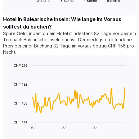
2-Sterne
3-Sterne
4-Sterne
5-Sterne
den
End
Hotelkategorien
of
durchschnittlichen
nach
interactive
Zimmerpreis
chart
Sternen
für
Hotel in Balearische Inseln: Wie lange im Voraus
anzeigt
dieses
solltest du buchen?
Das
Wochenende
Diagramm
Spare Geld, indem du ein Hotel mindestens 82 Tage vor deinem
in
hat
Trip nach Balearische Inseln buchst. Der niedrigste gefundene
den
1
Preis bei einer Buchung 82 Tage im Voraus betrug CHF 156 pro
letzten
Y-
Nacht.
3
Achse,
Tagen,
die
CHF 216
aggregiert
den
nach
Line
Chart
durchschnittlichen
graphic.
chart
Sternebewertung.
Zimmerpreis
with
Das
CHF 192
für
90
Diagramm
heute
data
hat
points.
Nacht
1
in
CHF 168
X-
Das
den
Achse,
folgende
letzten
die
Diagramm
3
CHF 144
die
zeigt,
Tagen
90
60
30
End
Hotelkategorien
of
wie
anzeigt.
interactive
nach
sich