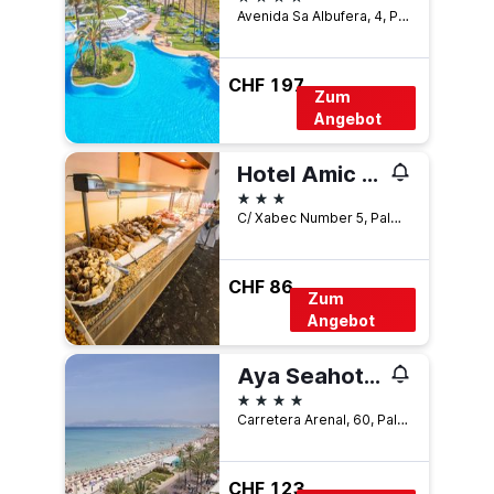
Avenida Sa Albufera, 4, Platges de Muro, Spanien
CHF 197
Zum
Angebot
Hotel Amic Gala
3 Sterne
C/ Xabec Number 5, Palma de Mallorca, Mallorca, Spanien
CHF 86
Zum
Angebot
Aya Seahotel - Adults Only
4 Sterne
Carretera Arenal, 60, Palma de Mallorca, Mallorca, Spanien
CHF 123