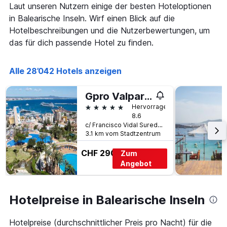
wurde.
dem
Laut unseren Nutzern einige der besten Hoteloptionen
Aufenthalt
in Balearische Inseln. Wirf einen Blick auf die
anzeigt
Hotelbeschreibungen und die Nutzerbewertungen, um
Das
Diagramm
das für dich passende Hotel zu finden.
hat
1
Y-
Alle 28’042 Hotels anzeigen
Achse,
die
Gpro Valparaiso Palace & Spa
den
5 Sterne
Hervorragend
durchschnittlichen
8.6
Zimmerpreis
c/ Francisco Vidal Sureda, 23, Palma de Mallorca, Mallorca, Spanien
anzeigt
3.1 km vom Stadtzentrum
CHF 290
Zum
Angebot
Hotelpreise in Balearische Inseln
Hotelpreise (durchschnittlicher Preis pro Nacht) für die