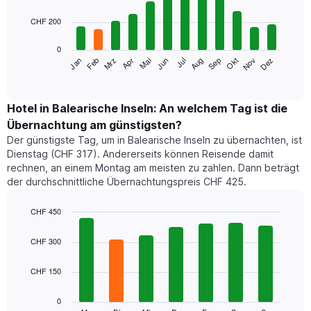
with
aggregiert
12
nach
CHF 200
bars.
Sternebewertung.
Das
0
Das
Diagramm
Mrz
Jun
Sep
Dez
Jan
Apr
Jul
Okt
Feb
Mai
Aug
Nov
folgende
End
hat
of
Diagramm
1
interactive
zeigt
chart
X-
den
Hotel in Balearische Inseln: An welchem Tag ist die
Achse,
durchschnittlichen
die
Übernachtung am günstigsten?
Zimmerpreis
die
Der günstigste Tag, um in Balearische Inseln zu übernachten, ist
im
Hotelkategorien
Dienstag (CHF 317). Andererseits können Reisende damit
jeweiligen
nach
rechnen, an einem Montag am meisten zu zahlen. Dann beträgt
Monat
Sternen
der durchschnittliche Übernachtungspreis CHF 425.
an.
anzeigt.
Das
Das
Diagramm
CHF 450
Diagramm
hat
Bar
hat
Chart
1
graphic.
chart
CHF 300
1
with
X-
Y-
7
Achse,
Achse,
CHF 150
bars.
die
die
die
den
Das
0
Monate
Durchschnittspreis