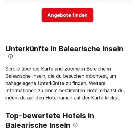
chart
Sternen
der
anzeigt
Preis
Das
Angebote finden
für
Diagramm
ein
hat
Zimmer
1
ändert,
Y-
je
Achse,
näher
Unterkünfte in Balearische Inseln
die
das
den
Aufenthaltsdatum
durchschnittlichen
rückt.
Zimmerpreis
Das
Scrolle über die Karte und zoome in Bereiche in
an
Diagramm
Balearische Inseln, die du besuchen möchtest, um
diesem
hat
nahegelegene Unterkünfte zu finden. Weitere
Wochenende
1
anzeigt,
Informationen zu einem bestimmten Hotel erhältst du,
X-
der
Achse,
indem du auf den Hotelnamen auf der Karte klickst.
in
die
den
die
letzten
Anzahl
Top-bewertete Hotels in
3
der
Tagen
Balearische Inseln
Tage
gefunden
vor