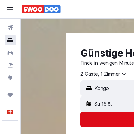
Flüge
Hotels
Günstige H
Mietwagen
Finde in wenigen Minute
Pauschalreisen
FERIEN
2 Gäste, 1 Zimmer
Explore
Trips
Sa 15.8.
Deutsch