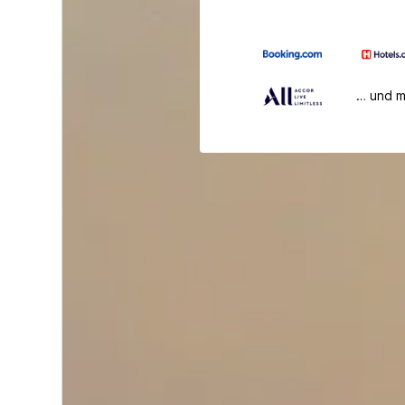
… und 