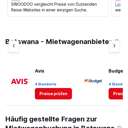
SWOODOO vergleicht Preise von Dutzenden
Lass d
Reise-Websites in einer einzigen Suche.
werden
Botswana - Mietwagenanbieter
Avis
Budget
4 Standorte
4 Standor
Preise prüfen
Preise
Häufig gestellte Fragen zur