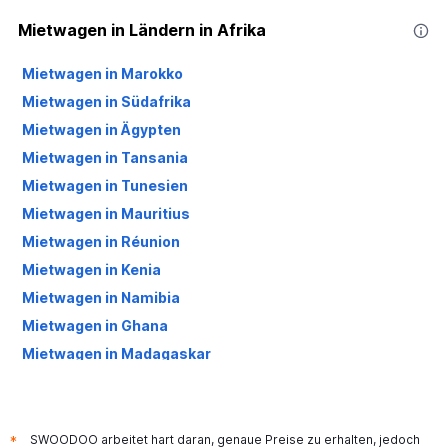
Mietwagen in Ländern in Afrika
Mietwagen in Marokko
Mietwagen in Südafrika
Mietwagen in Ägypten
Mietwagen in Tansania
Mietwagen in Tunesien
Mietwagen in Mauritius
Mietwagen in Réunion
Mietwagen in Kenia
Mietwagen in Namibia
Mietwagen in Ghana
Mietwagen in Madagaskar
Mietwagen in Senegal
Mietwagen in Côte d'Ivoire
Mietwagen in Äthiopien
SWOODOO arbeitet hart daran, genaue Preise zu erhalten, jedoch
*