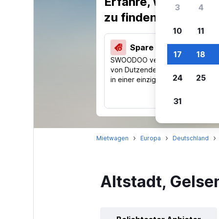
Erfahre, warum uns
3
4
zu finden.
10
11
Spare 44 % und mehr
17
18
SWOODOO vergleicht Preise
von Dutzenden Reise-Websites
24
25
in einer einzigen Suche.
31
Mietwagen
Europa
Deutschland
Altstadt, Gels