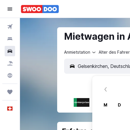
Flüge
Mietwagen in 
Hotels
Mietwagen
Anmietstation
Alter des Fahrer
Pauschalreisen
FERIEN
Explore
Trips
M
D
Deutsch