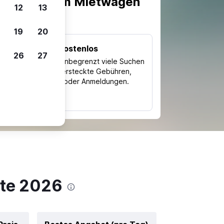
scheiden, um Mietwagen
12
13
19
20
Kostenlos
26
27
Trips
Nutze unbegrenzt viele Suchen
ohne versteckte Gebühren,
ch
Kosten oder Anmeldungen.
typ
ote 2026