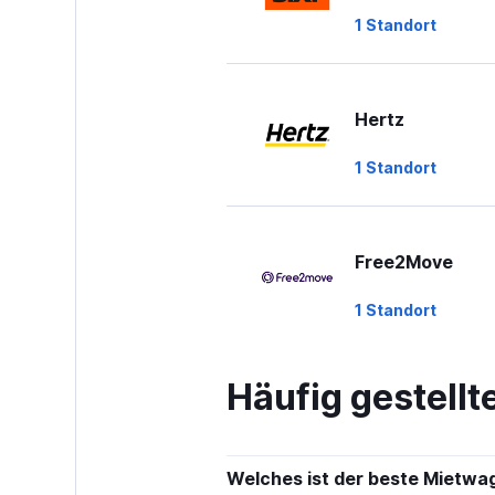
1 Standort
Hertz
1 Standort
Free2Move
1 Standort
Häufig gestell
BUCHBINDER
1 Standort
Welches ist der beste Mietwag