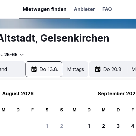
Mietwagen finden
Anbieter
FAQ
Altstadt, Gelsenkirchen
s:
25-65
Do 13.8.
Mittags
Do 20.8.
M
August 2026
September 202
M
D
F
S
S
M
D
M
D
F
1
2
1
2
3
4