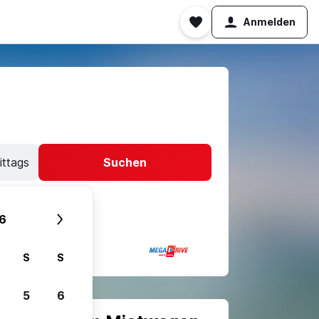
Anmelden
ittags
Suchen
6
S
S
5
6