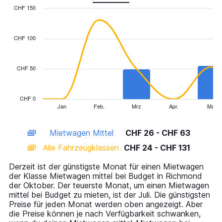
CHF 150
Combination
Chart
graphic.
chart
with
CHF 100
2
data
series.
CHF 50
The
chart
has
CHF 0
1
Jan
Feb.
Mrz
Apr.
Mai
End
of
X
interactive
axis
chart
Mietwagen Mittel
CHF 26 - CHF 63
displaying
categories.
Alle Fahrzeugklassen
CHF 24 - CHF 131
Range:
14
Derzeit ist der günstigste Monat für einen Mietwagen
categories.
der Klasse Mietwagen mittel bei Budget in Richmond
The
der Oktober. Der teuerste Monat, um einen Mietwagen
chart
mittel bei Budget zu mieten, ist der Juli. Die günstigsten
has
Preise für jeden Monat werden oben angezeigt. Aber
1
die Preise können je nach Verfügbarkeit schwanken,
Y