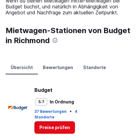
wenn du deinen Mietwagen mittel-Mietwagen bei
axis
Budget buchst, und natürlich in Abhängigkeit von
displaying
Angebot und Nachfrage zum aktuellen Zeitpunkt.
values.
Range:
0
Mietwagen-Stationen von Budget
to
in Richmond
150.
Übersicht
Bewertungen
Standorte
Budget
In Ordnung
5.7
•
37 Bewertungen
4
Standorte
Preise prüfen