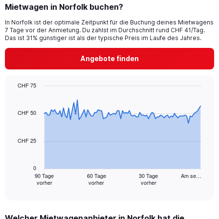
Mietwagen in Norfolk buchen?
In Norfolk ist der optimale Zeitpunkt für die Buchung deines Mietwagens
7 Tage vor der Anmietung. Du zahlst im Durchschnitt rund CHF 41/Tag.
Das ist 31% günstiger ist als der typische Preis im Laufe des Jahres.
Angebote finden
CHF 75
Chart
Chart
graphic.
with
91
CHF 50
data
points.
CHF 25
The
chart
has
0
1
90 Tage
60 Tage
30 Tage
Am se…
vorher
vorher
vorher
X
End
of
axis
interactive
displaying
chart
categories.
Welcher Mietwagenanbieter in Norfolk hat die