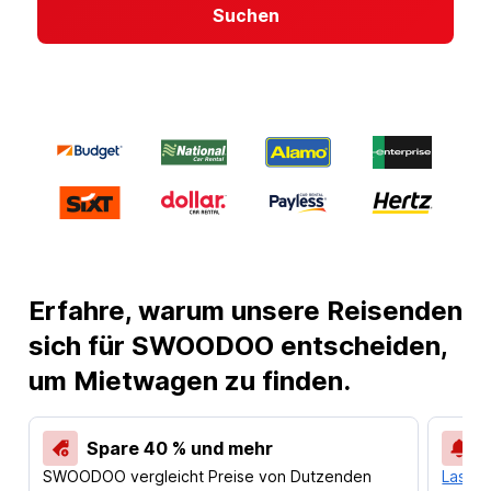
Suchen
Erfahre, warum unsere Reisenden
sich für SWOODOO entscheiden,
um Mietwagen zu finden.
Spare 40 % und mehr
SWOODOO vergleicht Preise von Dutzenden
Lass d