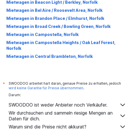
Mietwagen in Beacon Light / Berkley, Norfolk
Mietwagen in Bel Aire / Roosevelt Area, Norfolk
Mietwagen in Brandon Place / Elmhurst, Norfolk
Mietwagen in Broad Creek / Bowling Green, Norfolk
Mietwagen in Campostella, Norfolk
Mietwagen in Campostella Heights / Oak Leaf Forest,
Norfolk
Mietwagen in Central Brambleton, Norfolk
Mietwagen in Chelsea, Norfolk
Mietwagen in Chesterfield Heights, Norfolk
Mietwagen in Coleman Place / Sherwood Forest, Norfolk
SWOODOO arbeitet hart daran, genaue Preise zu erhalten, jedoch
*
wird keine Garantie für Preise übernommen
.
Mietwagen in Colonial Heights, Norfolk
Darum:
Mietwagen in Colonial Place, Norfolk
SWOODOO ist weder Anbieter noch Verkäufer.
Mietwagen in Coronado / Inglenook Park, Norfolk
Wir durchsuchen und sammeln riesige Mengen an
Mietwagen in Cottage Row Park, Norfolk
Daten für dich.
Mietwagen in Crown Point / River Oaks, Norfolk
Warum sind die Preise nicht akkurat?
Mietwagen in Downtown, Norfolk