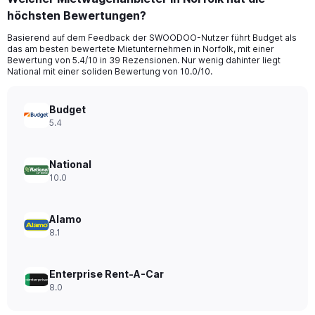
Range:
höchsten Bewertungen?
91
categories.
Basierend auf dem Feedback der SWOODOO-Nutzer führt Budget als
The
das am besten bewertete Mietunternehmen in Norfolk, mit einer
chart
Bewertung von 5.4/10 in 39 Rezensionen. Nur wenig dahinter liegt
has
National mit einer soliden Bewertung von 10.0/10.
1
Y
axis
Budget
displaying
5.4
values.
Range:
0
National
to
10.0
75.
Alamo
8.1
Enterprise Rent-A-Car
8.0