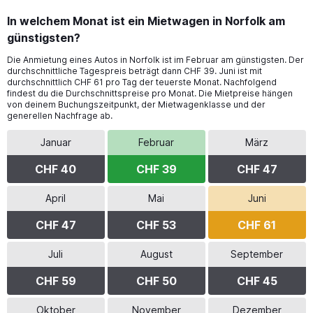
In welchem Monat ist ein Mietwagen in Norfolk am
günstigsten?
Die Anmietung eines Autos in Norfolk ist im Februar am günstigsten. Der
durchschnittliche Tagespreis beträgt dann CHF 39. Juni ist mit
durchschnittlich CHF 61 pro Tag der teuerste Monat. Nachfolgend
findest du die Durchschnittspreise pro Monat. Die Mietpreise hängen
von deinem Buchungszeitpunkt, der Mietwagenklasse und der
generellen Nachfrage ab.
Januar
Februar
März
CHF 40
CHF 39
CHF 47
April
Mai
Juni
CHF 47
CHF 53
CHF 61
Juli
August
September
CHF 59
CHF 50
CHF 45
Oktober
November
Dezember