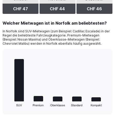
CHF 47
CHF 44
CHF 46
Welcher Mietwagen ist in Norfolk am beliebtesten?
In Norfolk sind SUV-Mietwagen (zum Beispiel: Cadillac Escalade) in der
Regel die beliebteste Fahrzeugkategorie. Premium-Mietwagen
(Beispiel: Nissan Maxima) und Oberklasse-Mietwagen (Beispiel:
Chevrolet Malibu) werden in Norfolk ebenfalls häufig ausgewählt.
Bar
Chart
graphic.
chart
with
5
bars.
The
chart
has
1
SUV
Premium
Oberklasse
Standard
Kompakt
X
End
of
axis
interactive