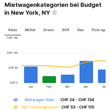
Mietwagenkategorien bei Budget
in New York, NY
Klein
Mittel
Gross
SUV
Van
Pick-up
CHF 150
Combination
Chart
graphic.
chart
with
CHF 100
2
data
series.
CHF 50
The
chart
has
CHF 0
1
Jan
Feb.
Mrz
Apr.
Mai
End
of
X
interactive
axis
chart
Mietwagen Klein
CHF 24 - CHF 134
displaying
categories.
Alle Fahrzeugklassen
CHF 53 - CHF 110
Range: