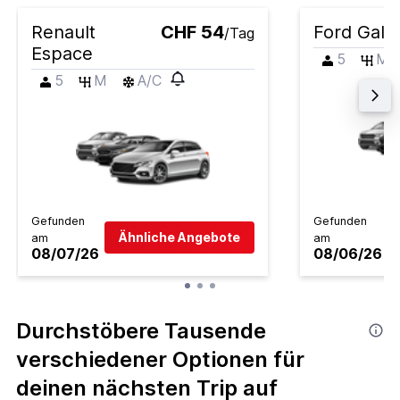
Renault
CHF 54
Ford Gala
/Tag
Espace
5
M
5
M
A/C
Gefunden
Gefunden
Ähnliche Angebote
am
am
08/07/26
08/06/26
Durchstöbere Tausende
verschiedener Optionen für
deinen nächsten Trip auf