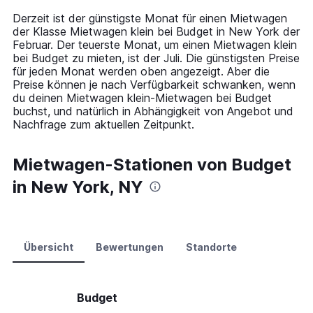
14
Derzeit ist der günstigste Monat für einen Mietwagen
categories.
der Klasse Mietwagen klein bei Budget in New York der
The
Februar. Der teuerste Monat, um einen Mietwagen klein
chart
bei Budget zu mieten, ist der Juli. Die günstigsten Preise
has
für jeden Monat werden oben angezeigt. Aber die
1
Preise können je nach Verfügbarkeit schwanken, wenn
Y
du deinen Mietwagen klein-Mietwagen bei Budget
axis
buchst, und natürlich in Abhängigkeit von Angebot und
displaying
Nachfrage zum aktuellen Zeitpunkt.
values.
Range:
0
Mietwagen-Stationen von Budget
to
in New York, NY
150.
Übersicht
Bewertungen
Standorte
Budget