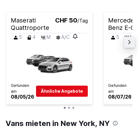
Maserati
CHF 50
Mercedes
/Tag
Quattroporte
Benz E-Cl
5
4
M
A/C
5
M
Gefunden
Gefunden
Ähnliche Angebote
am
am
08/05/26
08/07/26
Vans mieten in New York, NY