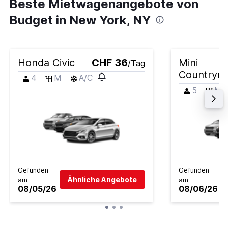
Beste Mietwagenangebote von
Budget in New York, NY
Honda Civic
CHF 36
Mini
/Tag
Countrym
4
M
A/C
5
M
Gefunden
Gefunden
Ähnliche Angebote
am
am
08/05/26
08/06/26