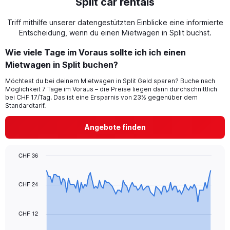
Split car rentals
Triff mithilfe unserer datengestützten Einblicke eine informierte
Entscheidung, wenn du einen Mietwagen in Split buchst.
Wie viele Tage im Voraus sollte ich ich einen
Mietwagen in Split buchen?
Möchtest du bei deinem Mietwagen in Split Geld sparen? Buche nach
Möglichkeit 7 Tage im Voraus – die Preise liegen dann durchschnittlich
bei CHF 17/Tag. Das ist eine Ersparnis von 23% gegenüber dem
Standardtarif.
Angebote finden
CHF 36
Chart
Chart
graphic.
with
91
CHF 24
data
points.
CHF 12
The
chart