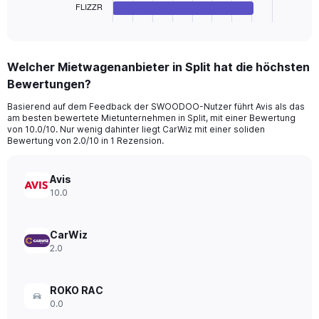
1
FLIZZR
X
End
of
axis
interactive
displaying
chart
categories.
Welcher Mietwagenanbieter in Split hat die höchsten
Range:
Bewertungen?
4
categories.
Basierend auf dem Feedback der SWOODOO-Nutzer führt Avis als das
The
am besten bewertete Mietunternehmen in Split, mit einer Bewertung
chart
von 10.0/10. Nur wenig dahinter liegt CarWiz mit einer soliden
has
Bewertung von 2.0/10 in 1 Rezension.
1
Y
axis
Avis
displaying
10.0
values.
Range:
0
CarWiz
to
2.0
32.
ROKO RAC
0.0