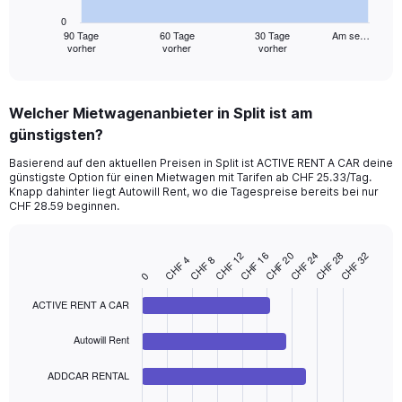
has
0
1
90 Tage
60 Tage
30 Tage
Am se…
vorher
vorher
vorher
X
End
of
axis
interactive
displaying
chart
categories.
Welcher Mietwagenanbieter in Split ist am
Range:
günstigsten?
91
categories.
Basierend auf den aktuellen Preisen in Split ist ACTIVE RENT A CAR deine
The
günstigste Option für einen Mietwagen mit Tarifen ab CHF 25.33/Tag.
chart
Knapp dahinter liegt Autowill Rent, wo die Tagespreise bereits bei nur
has
CHF 28.59 beginnen.
1
Y
axis
CHF 12
CHF 16
CHF 20
CHF 24
CHF 28
CHF 32
CHF 4
CHF 8
Bar
Chart
displaying
0
graphic.
chart
values.
with
Range:
ACTIVE RENT A CAR
4
bars.
0
to
Autowill Rent
The
36.
chart
ADDCAR RENTAL
has