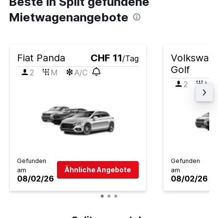
Beste in Split gefundene
Mietwagenangebote
Fiat Panda
CHF 11
Volkswag
/Tag
Golf
2
M
A/C
2
M
Gefunden
Gefunden
Ähnliche Angebote
am
am
08/02/26
08/02/26