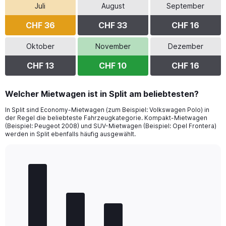
Juli
August
September
CHF 36
CHF 33
CHF 16
Oktober
November
Dezember
CHF 13
CHF 10
CHF 16
Welcher Mietwagen ist in Split am beliebtesten?
In Split sind Economy-Mietwagen (zum Beispiel: Volkswagen Polo) in
der Regel die beliebteste Fahrzeugkategorie. Kompakt-Mietwagen
(Beispiel: Peugeot 2008) und SUV-Mietwagen (Beispiel: Opel Frontera)
werden in Split ebenfalls häufig ausgewählt.
Bar
Chart
graphic.
chart
with
5
bars.
The