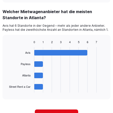
displaying
chart
categories.
Welcher Mietwagenanbieter hat die meisten
Range:
Standorte in Atlanta?
2
categories.
Avis hat 6 Standorte in der Gegend – mehr als jeder andere Anbieter.
The
Payless hat die zweithöchste Anzahl an Standorten in Atlanta, nämlich 1.
chart
has
1
0
1
2
3
4
5
6
7
Bar
Y
Chart
graphic.
chart
axis
Avis
with
displaying
4
values.
bars.
Payless
Range:
0
The
to
Atlanta
chart
60.
has
1
Street Rent a Car
X
End
of
axis
interactive
displaying
chart
categories.
Range: