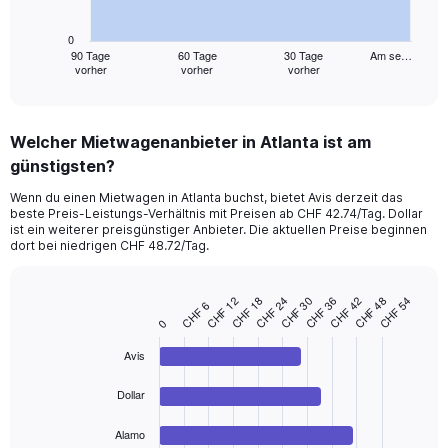
chart
has
0
1
90 Tage
60 Tage
30 Tage
Am se…
vorher
vorher
vorher
X
End
of
axis
interactive
displaying
chart
categories.
Welcher Mietwagenanbieter in Atlanta ist am
Range:
günstigsten?
91
categories.
Wenn du einen Mietwagen in Atlanta buchst, bietet Avis derzeit das
The
beste Preis-Leistungs-Verhältnis mit Preisen ab CHF 42.74/Tag. Dollar
chart
ist ein weiterer preisgünstiger Anbieter. Die aktuellen Preise beginnen
has
dort bei niedrigen CHF 48.72/Tag.
1
Y
axis
CHF 12
CHF 30
CHF 48
CHF 24
CHF 42
CHF 18
CHF 36
CHF 54
CHF 6
Bar
Chart
displaying
0
graphic.
chart
values.
with
Range:
Avis
4
bars.
0
to
Dollar
The
60.
chart
Alamo