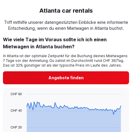
Atlanta car rentals
Triff mithilfe unserer datengestützten Einblicke eine informierte
Entscheidung, wenn du einen Mietwagen in Atlanta buchst.
Wie viele Tage im Voraus sollte ich ich einen
Mietwagen in Atlanta buchen?
In Atlanta ist der optimale Zeitpunkt für die Buchung deines Mietwagens
7 Tage vor der Anmietung. Du zahlst im Durchschnitt rund CHF 36/Tag.
Das ist 32% günstiger ist als der typische Preis im Laufe des Jahres.
Angebote finden
CHF 60
Chart
Chart
graphic.
with
91
CHF 40
data
points.
CHF 20
The