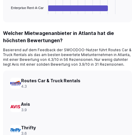
has
1
Enterprise Rent-A-Car
X
End
of
axis
interactive
displaying
chart
categories.
Welcher Mietwagenanbieter in Atlanta hat die
Range:
höchsten Bewertungen?
4
categories.
Basierend auf dem Feedback der SWOODOO-Nutzer führt Routes Car &
The
Truck Rentals als das am besten bewertete Mietunternehmen in Atlanta,
chart
mit einer Bewertung von 4.3/10 in 56 Rezensionen. Nur wenig dahinter
has
liegt Avis mit einer soliden Bewertung von 3.9/10 in 31 Rezensionen.
1
Y
axis
Routes Car & Truck Rentals
displaying
4.3
values.
Range:
0
Avis
to
3.9
54.
Thrifty
3.6