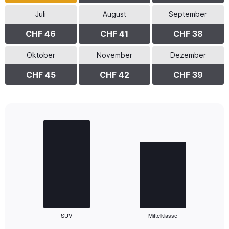
Juli
August
September
CHF 46
CHF 41
CHF 38
Oktober
November
Dezember
CHF 45
CHF 42
CHF 39
Bar
Chart
graphic.
chart
with
2
bars.
The
chart
has
1
SUV
Mittelklasse
X
End
of
axis
interactive