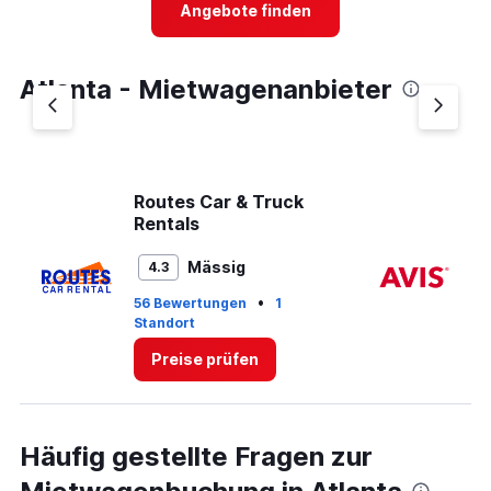
4
Angebote finden
categories.
The
chart
Atlanta - Mietwagenanbieter
has
1
Y
axis
displaying
values.
Routes Car & Truck
Av
Range:
Rentals
0
to
Mässig
4.3
7.
•
56 Bewertungen
1
31
Standort
St
Preise prüfen
Häufig gestellte Fragen zur