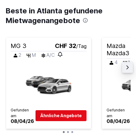
Beste in Atlanta gefundene
Mietwagenangebote
MG 3
CHF 32
Mazda
/Tag
Mazda3
2
M
A/C
4
M
Gefunden
Gefunden
Ähnliche Angebote
am
am
08/04/26
08/04/26