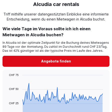
Alcudia car rentals
Triff mithilfe unserer datengestützten Einblicke eine informierte
Entscheidung, wenn du einen Mietwagen in Alcudia buchst.
Wie viele Tage im Voraus sollte ich ich einen
Mietwagen in Alcudia buchen?
In Alcudia ist der optimale Zeitpunkt für die Buchung deines Mietwagens
89 Tage vor der Anmietung. Du zahlst im Durchschnitt rund CHF 23/Tag.
Das ist 42% günstiger ist als der typische Preis im Laufe des Jahres.
Angebote finden
CHF 75
Chart
Chart
graphic.
with
91
CHF 50
data
points.
CHF 25
The
chart