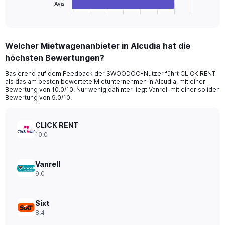
1
Avis
X
End
of
axis
interactive
displaying
chart
categories.
Welcher Mietwagenanbieter in Alcudia hat die
Range:
höchsten Bewertungen?
4
categories.
Basierend auf dem Feedback der SWOODOO-Nutzer führt CLICK RENT
The
als das am besten bewertete Mietunternehmen in Alcudia, mit einer
chart
Bewertung von 10.0/10. Nur wenig dahinter liegt Vanrell mit einer soliden
has
Bewertung von 9.0/10.
1
Y
axis
CLICK RENT
displaying
10.0
values.
Range:
0
Vanrell
to
9.0
28.
Sixt
8.4