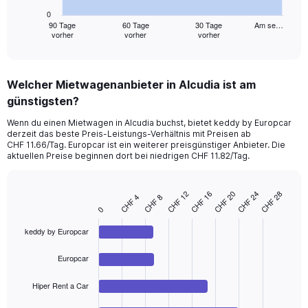
has
0
1
90 Tage
60 Tage
30 Tage
Am se…
vorher
vorher
vorher
X
End
of
axis
interactive
displaying
chart
categories.
Welcher Mietwagenanbieter in Alcudia ist am
Range:
günstigsten?
91
categories.
Wenn du einen Mietwagen in Alcudia buchst, bietet keddy by Europcar
The
derzeit das beste Preis-Leistungs-Verhältnis mit Preisen ab
chart
CHF 11.66/Tag. Europcar ist ein weiterer preisgünstiger Anbieter. Die
has
aktuellen Preise beginnen dort bei niedrigen CHF 11.82/Tag.
1
Y
axis
CHF 12
CHF 16
CHF 20
CHF 24
CHF 28
CHF 4
CHF 8
Bar
Chart
displaying
0
graphic.
chart
values.
with
Range:
keddy by Europcar
4
bars.
0
to
Europcar
The
75.
chart
Hiper Rent a Car
has