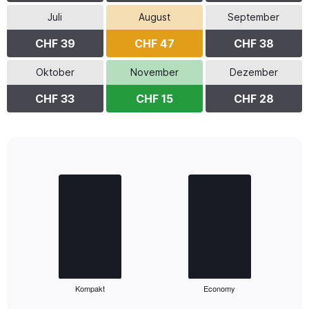
Juli
August
September
CHF 39
CHF 47
CHF 38
Oktober
November
Dezember
CHF 33
CHF 15
CHF 28
Bar
Chart
graphic.
chart
with
2
bars.
The
chart
has
1
Kompakt
Economy
X
End
of
axis
interactive