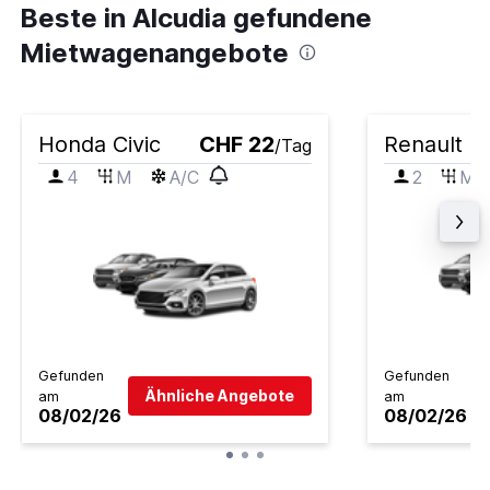
Beste in Alcudia gefundene
Mietwagenangebote
Honda Civic
CHF 22
Renault Cl
/Tag
4
M
A/C
2
M
Gefunden
Gefunden
Ähnliche Angebote
am
am
08/02/26
08/02/26